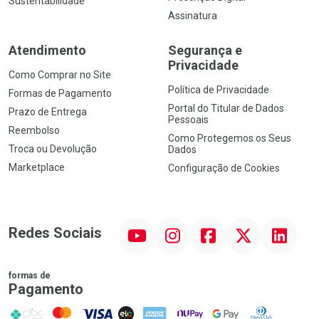
Sustentabilidade
Assinatura
Atendimento
Segurança e
Privacidade
Como Comprar no Site
Política de Privacidade
Formas de Pagamento
Portal do Titular de Dados
Prazo de Entrega
Pessoais
Reembolso
Como Protegemos os Seus
Troca ou Devolução
Dados
Marketplace
Configuração de Cookies
YouTube
Instagram
Facebook
Twitter
Linkedin
Redes Sociais
formas de
Pagamento
PIX
MasterCard
VISA
ELO
AMEX
NuPay
Google Pay
Diners Club