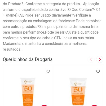
do Produto?- Conforme a categoria do produto.- Aplicação
uniforme e espalhabilidade confortável.O Que Contém?- 01
– {name}FAQPode ser usado diariamente?Verifique a
recomendação na embalagem do fabricante.Pode combinar
com outros produtos?Sim, principalmente da mesma linha
para melhor performance.Pode pesar?Ajuste a quantidade
conforme o seu tipo de cabelo.CTA: Inclua na sua rotina
Madamelis e mantenha a constância para melhores
resultados.
Queridinhos da Drogaria
Imagem A
Pró
ADICIONAR AOS FAVORITOS
ADIC