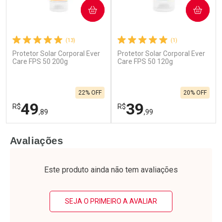
COMPRAR
COMPRAR
(13)
(1)
Protetor Solar Corporal Ever
Protetor Solar Corporal Ever
Care FPS 50 200g
Care FPS 50 120g
22% OFF
20% OFF
49
39
R$
R$
,89
,99
FECHAR
F
FECHAR
F
Avaliações
Laboratório
Laboratório
Por Menos
Por Menos
Este produto ainda não tem avaliações
SEJA O PRIMEIRO A AVALIAR