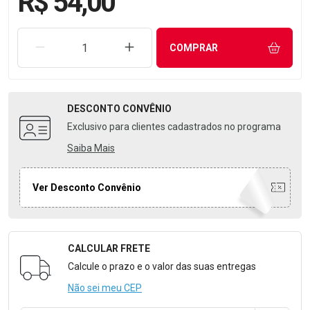
R$ 54,00
REMOVER UMA UNIDADE
AUMENTAR UMA UNIDADE
COMPRAR
DESCONTO
CONVÊNIO
Exclusivo para clientes cadastrados no programa
Saiba Mais
Ver Desconto Convênio
CALCULAR FRETE
Formulário para Calcular o Frete
Calcule o prazo e o valor das suas entregas
Não sei meu CEP