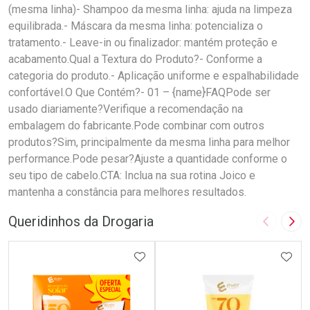
(mesma linha)- Shampoo da mesma linha: ajuda na limpeza
equilibrada.- Máscara da mesma linha: potencializa o
tratamento.- Leave-in ou finalizador: mantém proteção e
acabamento.Qual a Textura do Produto?- Conforme a
categoria do produto.- Aplicação uniforme e espalhabilidade
confortável.O Que Contém?- 01 – {name}FAQPode ser
usado diariamente?Verifique a recomendação na
embalagem do fabricante.Pode combinar com outros
produtos?Sim, principalmente da mesma linha para melhor
performance.Pode pesar?Ajuste a quantidade conforme o
seu tipo de cabelo.CTA: Inclua na sua rotina Joico e
mantenha a constância para melhores resultados.
Queridinhos da Drogaria
Imagem A
Pró
ADICIONAR AOS FAVORITOS
ADIC