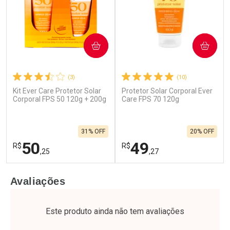
COMPRAR
COMPRAR
(3)
(10)
Kit Ever Care Protetor Solar
Protetor Solar Corporal Ever
Corporal FPS 50 120g + 200g
Care FPS 70 120g
31% OFF
20% OFF
50
49
R$
R$
,25
,27
FECHAR
F
FECHAR
F
Avaliações
Laboratório
Laboratório
Por Menos
Por Menos
Este produto ainda não tem avaliações