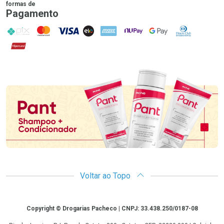
formas de
Pagamento
PIX
MasterCard
VISA
ELO
AMEX
NuPay
Google Pay
Diners Club
Hipercard
Promoção em Destaque
Voltar ao Topo
Copyright
Copyright © Drogarias Pacheco | CNPJ: 33.438.250/0187-08