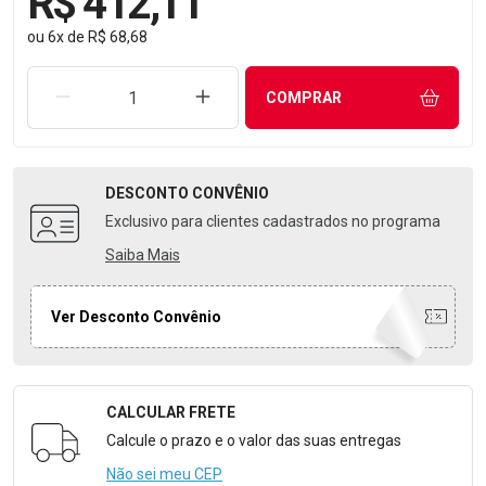
R$ 412,11
ou
6
x
de
R$ 68,68
REMOVER UMA UNIDADE
AUMENTAR UMA UNIDADE
COMPRAR
DESCONTO
CONVÊNIO
Exclusivo para clientes cadastrados no programa
Saiba Mais
Ver Desconto Convênio
CALCULAR FRETE
Formulário para Calcular o Frete
Calcule o prazo e o valor das suas entregas
Não sei meu CEP