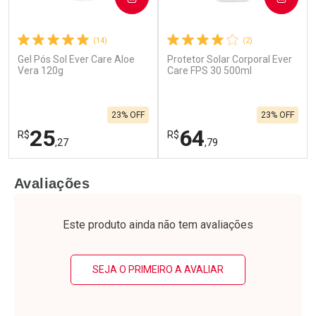
(14)
(2)
Gel Pós Sol Ever Care Aloe
Protetor Solar Corporal Ever
Vera 120g
Care FPS 30 500ml
23% OFF
23% OFF
25
64
R$
R$
,27
,79
FECHAR
F
FECHAR
F
Avaliações
Laboratório
Laboratório
Por Menos
Por Menos
Este produto ainda não tem avaliações
SEJA O PRIMEIRO A AVALIAR