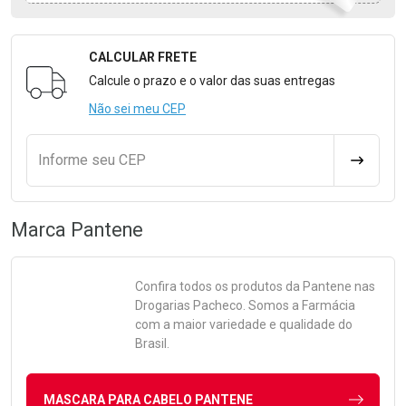
CALCULAR FRETE
Formulário para Calcular o Frete
Calcule o prazo e o valor das suas entregas
Não sei meu CEP
Informe seu CEP
CALCULA
Marca
Pantene
Confira todos os produtos da
Pantene
nas
Drogarias Pacheco. Somos a Farmácia
com a maior variedade e qualidade do
Brasil.
MASCARA PARA CABELO PANTENE