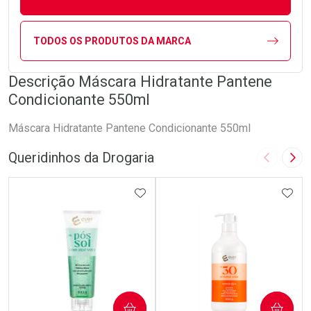
TODOS OS PRODUTOS DA MARCA
Descrição Máscara Hidratante Pantene
Condicionante 550ml
Máscara Hidratante Pantene Condicionante 550ml
Queridinhos da Drogaria
Imagem A
Pró
ADICIONAR AOS FAVORITOS
ADIC
COMPRAR
COMPRAR