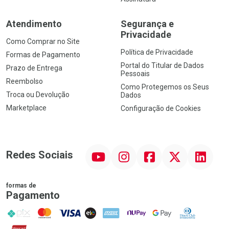
Atendimento
Segurança e
Privacidade
Como Comprar no Site
Política de Privacidade
Formas de Pagamento
Portal do Titular de Dados
Prazo de Entrega
Pessoais
Reembolso
Como Protegemos os Seus
Troca ou Devolução
Dados
Marketplace
Configuração de Cookies
YouTube
Instagram
Facebook
Twitter
Linkedin
Redes Sociais
formas de
Pagamento
PIX
MasterCard
VISA
ELO
AMEX
NuPay
Google Pay
Diners Club
Hipercard