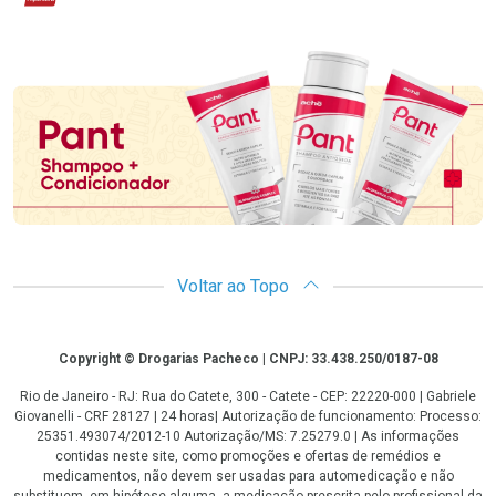
Promoção em Destaque
Voltar ao Topo
Copyright
Copyright © Drogarias Pacheco | CNPJ: 33.438.250/0187-08
Rio de Janeiro - RJ: Rua do Catete, 300 - Catete - CEP: 22220-000 | Gabriele
Giovanelli - CRF 28127 | 24 horas| Autorização de funcionamento: Processo:
25351.493074/2012-10 Autorização/MS: 7.25279.0 | As informações
contidas neste site, como promoções e ofertas de remédios e
medicamentos, não devem ser usadas para automedicação e não
substituem, em hipótese alguma, a medicação prescrita pelo profissional da