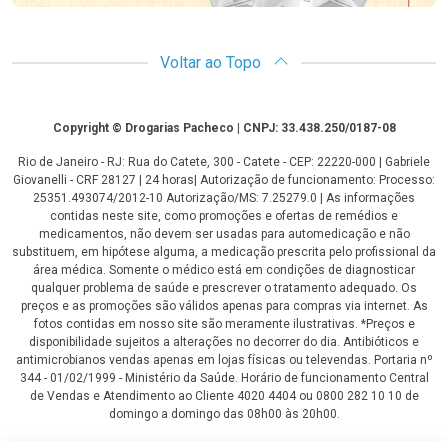
Voltar ao Topo
Copyright
Copyright © Drogarias Pacheco | CNPJ: 33.438.250/0187-08
Rio de Janeiro - RJ: Rua do Catete, 300 - Catete - CEP: 22220-000 | Gabriele
Giovanelli - CRF 28127 | 24 horas| Autorização de funcionamento: Processo:
25351.493074/2012-10 Autorização/MS: 7.25279.0 | As informações
contidas neste site, como promoções e ofertas de remédios e
medicamentos, não devem ser usadas para automedicação e não
substituem, em hipótese alguma, a medicação prescrita pelo profissional da
área médica. Somente o médico está em condições de diagnosticar
qualquer problema de saúde e prescrever o tratamento adequado. Os
preços e as promoções são válidos apenas para compras via internet. As
fotos contidas em nosso site são meramente ilustrativas. *Preços e
disponibilidade sujeitos a alterações no decorrer do dia. Antibióticos e
antimicrobianos vendas apenas em lojas físicas ou televendas. Portaria nº
344 - 01/02/1999 - Ministério da Saúde. Horário de funcionamento Central
de Vendas e Atendimento ao Cliente 4020 4404 ou 0800 282 10 10 de
domingo a domingo das 08h00 às 20h00.