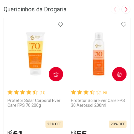
Queridinhos da Drogaria
Imagem A
Pró
ADICIONAR AOS FAVORITOS
ADIC
COMPRAR
COMPRAR
(19)
(6)
Protetor Solar Corporal Ever
Protetor Solar Ever Care FPS
Care FPS 70 200g
30 Aerossol 200ml
23% OFF
20% OFF
R$
R$