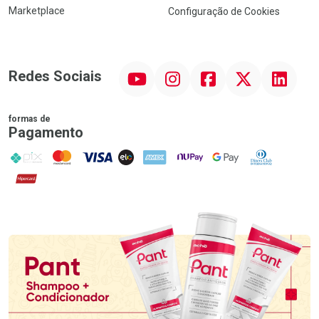
Marketplace
Configuração de Cookies
YouTube
Instagram
Facebook
Twitter
Linkedin
Redes Sociais
formas de
Pagamento
PIX
MasterCard
VISA
ELO
AMEX
NuPay
Google Pay
Diners Club
Hipercard
Promoção em Destaque