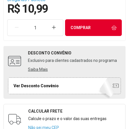
R$ 10,99
REMOVER UMA UNIDADE
AUMENTAR UMA UNIDADE
COMPRAR
DESCONTO
CONVÊNIO
Exclusivo para clientes cadastrados no programa
Saiba Mais
Ver Desconto Convênio
CALCULAR FRETE
Formulário para Calcular o Frete
Calcule o prazo e o valor das suas entregas
Não sei meu CEP