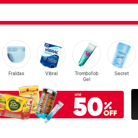
ca
isa?
em Destaque
Fraldas
Vibral
Trombofob
Secret
Gel