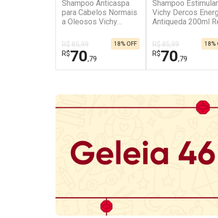
Shampoo Anticaspa
Shampoo Estimula
para Cabelos Normais
Vichy Dercos Ener
a Oleosos Vichy
Antiqueda 200ml Re
Dercos DS Refil 200g
R$ 85,99
18% OFF
R$ 85,99
18% 
70
70
R$
R$
,79
,79
FECHAR
FECHAR
Dermaclub
Dermaclub
Por Menos
Por Menos
Ativar Desconto
Ativar Desconto
Comprar sem Desconto
Comprar sem Des
Comprar sem Desconto
Comprar sem Des