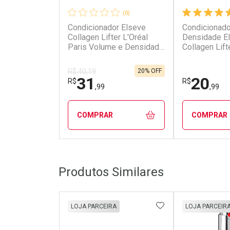
(0)
Condicionador Elseve
Condicionado
Collagen Lifter L'Oréal
Densidade E
Paris Volume e Densidade
Collagen Lift
400ml
Paris 200ml
20% OFF
R$ 40,19
31
20
R$
R$
,99
,99
COMPRAR
COMPRAR
FECHAR
FECHAR
Produtos Similares
Laboratório
Laborató
Por Menos
Por Men
ADICIONAR AOS 
LOJA PARCEIRA
LOJA PARCEIR