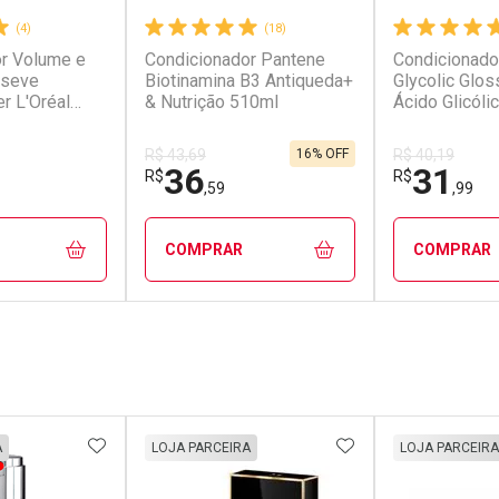
(4)
(18)
r Volume e
Condicionador Pantene
Condicionado
lseve
Biotinamina B3 Antiqueda+
Glycolic Glos
er L'Oréal
& Nutrição 510ml
Ácido Glicóli
16% OFF
R$ 43,69
R$ 40,19
36
31
R$
R$
,59
,99
COMPRAR
COMPRAR
FECHAR
FECHAR
FECHAR
FECHAR
rio
Laboratório
Laborató
os
Por Menos
Por Men
FAVORITOS
ADICIONAR AOS FAVORITOS
ADICIONAR AOS 
A
LOJA PARCEIRA
LOJA PARCEIRA