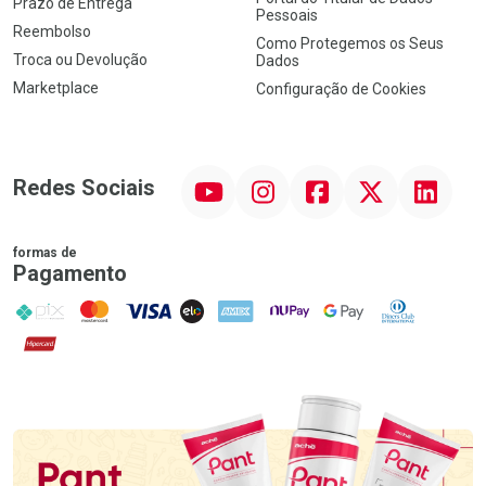
Prazo de Entrega
Pessoais
Reembolso
Como Protegemos os Seus
Troca ou Devolução
Dados
Marketplace
Configuração de Cookies
YouTube
Instagram
Facebook
Twitter
Linkedin
Redes Sociais
formas de
Pagamento
PIX
MasterCard
VISA
ELO
AMEX
NuPay
Google Pay
Diners Club
Hipercard
Promoção em Destaque