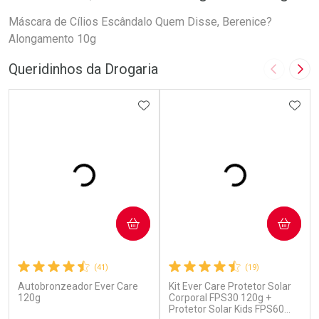
Máscara de Cílios Escândalo Quem Disse, Berenice?
Alongamento 10g
Queridinhos da Drogaria
Imagem A
Pró
ADICIONAR AOS FAVORITOS
ADIC
COMPRAR
COMPRAR
(41)
(19)
Autobronzeador Ever Care
Kit Ever Care Protetor Solar
120g
Corporal FPS30 120g +
Protetor Solar Kids FPS60