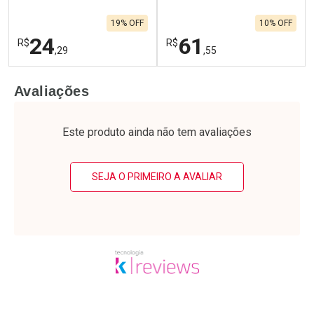
120g
19% OFF
10% OFF
24
61
R$
R$
,29
,55
FECHAR
F
FECHAR
F
Avaliações
Laboratório
Laboratório
Por Menos
Por Menos
Este produto ainda não tem avaliações
SEJA O PRIMEIRO A AVALIAR
Ativar Desconto
Ativar Desconto