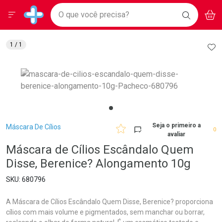
Drogarias Pacheco
Menu
Aces
Ir direto para a home
O que você precisa?
BAIXE
V
i
Baixe nosso APP e aproveite Ofertas Exclusivas!
BUSCAR
O APP
Navegue pela página
Ir direto para o conteúdo
Faça a sua busca
Ir direto para a busca
Ir direto para a conta
AD
1
/ 1
Ir direto para a ajuda
Ir direto para a notificações
Ir direto para o carrinho
Ir direto para o menu
Breadcrumb
Seja o primeiro a
Máscara De Cílios
0
avaliar
Máscara de Cílios Escândalo Quem
Disse, Berenice? Alongamento 10g
680796
A Máscara de Cílios Escândalo Quem Disse, Berenice? proporciona
cílios com mais volume e pigmentados, sem manchar ou borrar,