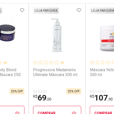
FAVORITOS
ADICIONAR AOS FAVORITOS
ADICIONAR AOS 
A
LOJA PARCEIRA
LOJA PARCEIRA
(0)
(0)
inity Blond
Progressiva Madamelis
Máscara Yell
áscara 250
Ultimate Máscara 300 ml
500 ml
25% OFF
25% OFF
R$ 92,00
R$ 143,87
69
107
R$
R$
,00
,90
COMPRAR
COMPRAR