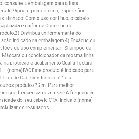
: consulte a embalagem para a lista
erado?Após o primeiro uso, espere fios
is alinhado. Com o uso contínuo, o cabelo
sciplinada e uniforme.Conselho de
roduto.2) Distribua uniformemente do
 ação indicado na embalagem.4) Enxágue ou
ugestões de uso complementar- Shampoo da
.- Máscara ou condicionador da mesma linha:
ilia na proteção e acabamento.Qual a Textura
1 – {nome}FAQEste produto é indicado para
l Tipo de Cabelo é Indicado?” e a
outros produtos?Sim. Para melhor
Com que frequência devo usar?A frequência
ssidade do seu cabelo.CTA: Inclua o {nome}
ncializar os resultados.