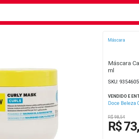
busca
isa?
Bread
Máscara
Máscara Cap
ml
9354605
Doce Beleza 
R$ 98,54
R$ 73