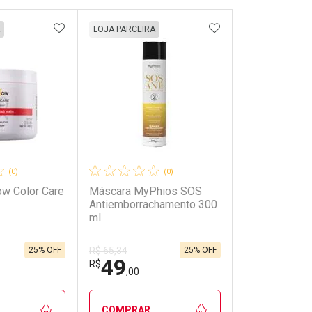
FAVORITOS
ADICIONAR AOS FAVORITOS
ADICIONAR AOS 
LOJA PARCEIRA
(0)
(0)
ow Color Care
Máscara MyPhios SOS
Antiemborrachamento 300
ml
25% OFF
25% OFF
R$ 65,34
49
R$
,00
COMPRAR