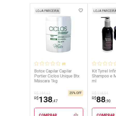
ADICIONAR AOS 
LOJA PARCEIRA
LOJA PARCEIR
(0)
Botox Capilar Capilar
Kit Tyrrel Inf
Portier Ciclos Unique Btx
Shampoo e M
Máscara 1kg
ml
25% OFF
R$ 184,63
R$ 118,54
138
88
R$
R$
,47
,90
COMPRAR
COMPRAR