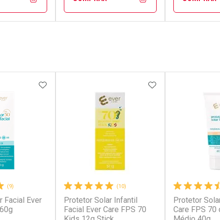
FECHAR
FECHAR
FECHAR
FECHAR
rio
Laboratório
Laborató
os
Por Menos
Por Men
FAVORITOS
ADICIONAR AOS FAVORITOS
ADICIONAR AOS 
(9)
(10)
r Facial Ever
Protetor Solar Infantil
Protetor Sola
conto
Ativar Desconto
Ativar Desc
 60g
Facial Ever Care FPS 70
Care FPS 70 
Kids 12g Stick
Médio 40g