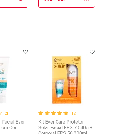
FECHAR
FECHAR
FECHAR
FECHAR
rio
Laboratório
os
Por Menos
FAVORITOS
ADICIONAR AOS FAVORITOS
ADICIONAR AOS 
(21)
(16)
r Facial Ever
Kit Ever Care Protetor
onto
Ativar Desconto
com Cor
Solar Facial FPS 70 40g +
Corporal FPS 50 200ml