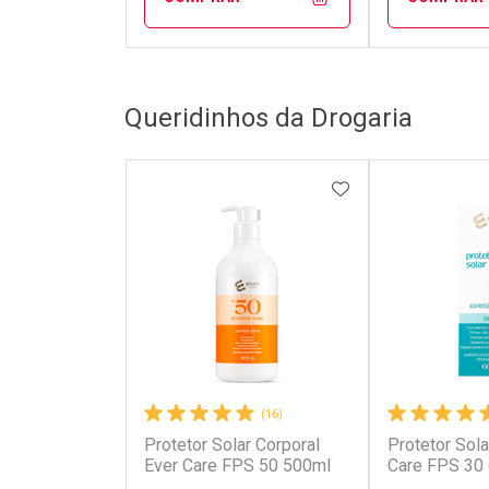
FECHAR
FECHAR
Queridinhos da Drogaria
Laboratório
Laborató
Por Menos
Por Men
ADICIONAR AOS 
(16)
Protetor Solar Corporal
Protetor Sola
Ativar Desconto
Ativar Des
Ever Care FPS 50 500ml
Care FPS 30