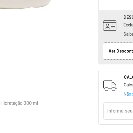
DES
Excl
Saib
Ver Descont
CAL
Formulári
Calc
Não 
 Hidratação 300 ml
Informe se