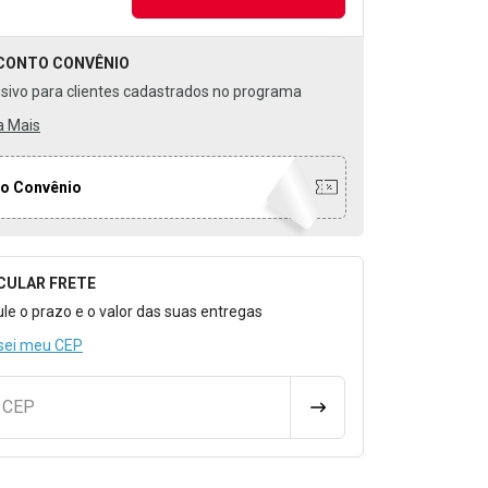
CONTO
CONVÊNIO
usivo para clientes cadastrados no programa
a Mais
o Convênio
CULAR FRETE
o para Calcular o Frete
ule o prazo e o valor das suas entregas
sei meu CEP
u CEP
CALCULAR FRETE