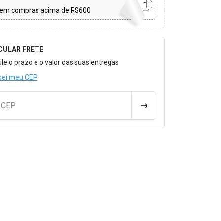
em compras acima de R$600
CULAR FRETE
o para Calcular o Frete
ule o prazo e o valor das suas entregas
sei meu CEP
u CEP
CALCULAR FRETE