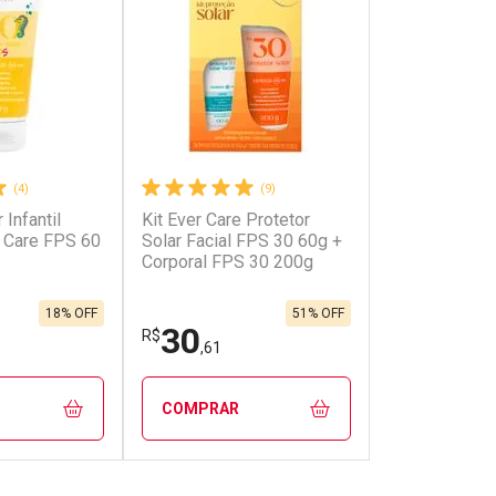
(4)
(9)
 Infantil
Kit Ever Care Protetor
onto
Ativar Desconto
r Care FPS 60
Solar Facial FPS 30 60g +
Corporal FPS 30 200g
em Desconto
Comprar sem Desconto
em Desconto
Comprar sem Desconto
9/cada
Por R$ 18,75/cada
9/cada
Por R$ 18,75/cada
18% OFF
51% OFF
30
R$
,61
COMPRAR
FECHAR
FECHAR
FECHAR
FECHAR