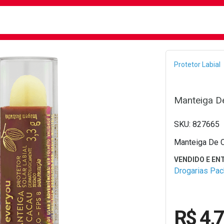
busca
isa?
Bread
Protetor Labial
Manteiga D
827665
Manteiga De C
Drogarias Pa
R$ 4,