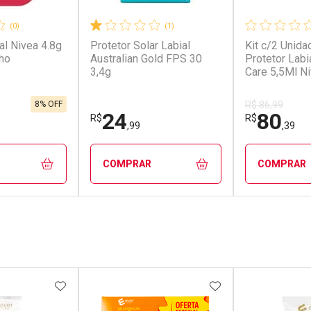
(0)
(1)
al Nivea 4.8g
Protetor Solar Labial
Kit c/2 Unida
ho
Australian Gold FPS 30
Protetor Labia
3,4g
Care 5,5Ml N
8% OFF
R$ 86,99
24
80
R$
R$
,99
,39
COMPRAR
COMPRAR
FECHAR
FECHAR
FECHAR
FECHAR
rio
Laboratório
Laborató
os
Por Menos
Por Men
FAVORITOS
ADICIONAR AOS FAVORITOS
ADICIONAR AOS 