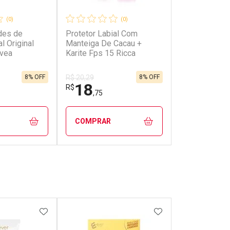
(0)
(0)
des de
Protetor Labial Com
l Original
Manteiga De Cacau +
ivea
Karite Fps 15 Ricca
8% OFF
8% OFF
R$ 20,29
18
R$
,75
COMPRAR
FECHAR
FECHAR
FECHAR
FECHAR
rio
Laboratório
os
Por Menos
FAVORITOS
ADICIONAR AOS FAVORITOS
ADICIONAR AOS 