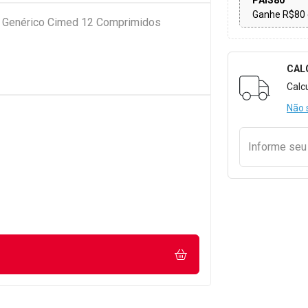
PAIS80
Ganhe R$80 
g Genérico Cimed 12 Comprimidos
CAL
Formulári
Calc
Não 
Informe se