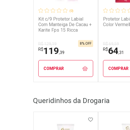
(0)
Kit c/9 Protetor Labial
Protetor Labi
Com Manteiga De Cacau +
Color Vermel
Karite Fps 15 Ricca
8% OFF
R$ 129,19
R$ 69,59
119
64
R$
R$
,39
,31
COMPRAR
COMPRAR
FECHAR
FECHAR
Queridinhos da Drogaria
Laboratório
Laborató
Por Menos
Por Men
ADICIONAR AOS 