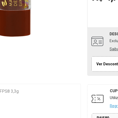
DES
Excl
Saib
Ver Descont
 FPS8 3,3g
CUP
Util
Regr