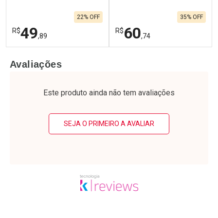
22% OFF
35% OFF
49
60
R$
R$
,89
,74
FECHAR
F
FECHAR
F
Avaliações
Laboratório
Laboratório
Por Menos
Por Menos
Este produto ainda não tem avaliações
SEJA O PRIMEIRO A AVALIAR
Ativar Desconto
Ativar Desconto