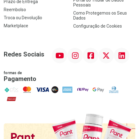
Prazo de Entrega
Pessoais
Reembolso
Como Protegemos os Seus
Troca ou Devolução
Dados
Marketplace
Configuração de Cookies
YouTube
Instagram
Facebook
Twitter
Linkedin
Redes Sociais
formas de
Pagamento
PIX
MasterCard
VISA
ELO
AMEX
NuPay
Google Pay
Diners Club
Hipercard
Promoção em Destaque