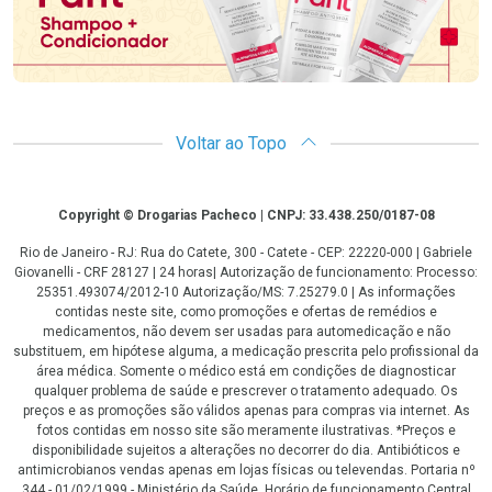
Voltar ao Topo
Copyright
Copyright © Drogarias Pacheco | CNPJ: 33.438.250/0187-08
Rio de Janeiro - RJ: Rua do Catete, 300 - Catete - CEP: 22220-000 | Gabriele
Giovanelli - CRF 28127 | 24 horas| Autorização de funcionamento: Processo:
25351.493074/2012-10 Autorização/MS: 7.25279.0 | As informações
contidas neste site, como promoções e ofertas de remédios e
medicamentos, não devem ser usadas para automedicação e não
substituem, em hipótese alguma, a medicação prescrita pelo profissional da
área médica. Somente o médico está em condições de diagnosticar
qualquer problema de saúde e prescrever o tratamento adequado. Os
preços e as promoções são válidos apenas para compras via internet. As
fotos contidas em nosso site são meramente ilustrativas. *Preços e
disponibilidade sujeitos a alterações no decorrer do dia. Antibióticos e
antimicrobianos vendas apenas em lojas físicas ou televendas. Portaria nº
344 - 01/02/1999 - Ministério da Saúde. Horário de funcionamento Central