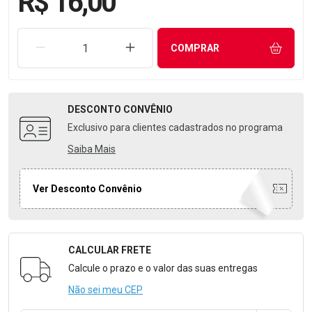
R$ 16,00
REMOVER UMA UNIDADE
AUMENTAR UMA UNIDADE
COMPRAR
DESCONTO
CONVÊNIO
Exclusivo para clientes cadastrados no programa
Saiba Mais
Ver Desconto Convênio
CALCULAR FRETE
Formulário para Calcular o Frete
Calcule o prazo e o valor das suas entregas
Não sei meu CEP