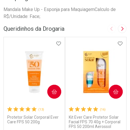
Mandala Make Up - Esponja para MaquiagemCalculo de
R$/Unidade: Face;
Queridinhos da Drogaria
Imagem A
Pró
ADICIONAR AOS FAVORITOS
ADIC
COMPRAR
COMPRAR
(13)
(16)
Protetor Solar Corporal Ever
Kit Ever Care Protetor Solar
Care FPS 50 200g
Facial FPS 70 40g + Corporal
FPS 50 200ml Aerossol