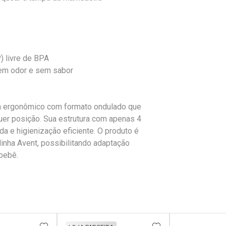
) livre de BPA
sem odor e sem sabor
n ergonômico com formato ondulado que
er posição. Sua estrutura com apenas 4
 e higienização eficiente. O produto é
inha Avent, possibilitando adaptação
bebê.
FAVORITOS
ADICIONAR AOS FAVORITOS
ADICIONAR AOS 