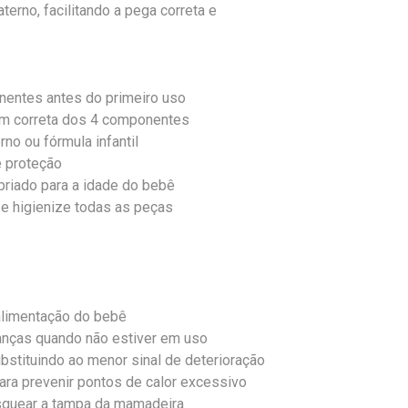
terno, facilitando a pega correta e
nentes antes do primeiro uso
m correta dos 4 componentes
no ou fórmula infantil
e proteção
opriado para a idade do bebê
e higienize todas as peças
alimentação do bebê
anças quando não estiver em uso
ubstituindo ao menor sinal de deterioração
ra prevenir pontos de calor excessivo
squear a tampa da mamadeira