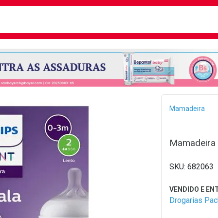
busca
isa?
Bread
Mamadeira
Mamadeira 
682063
Drogarias Pa