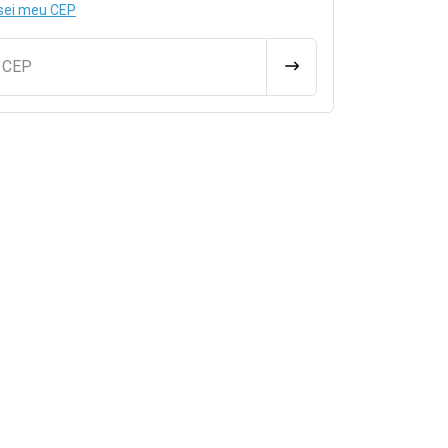
sei meu CEP
u CEP
CALCULAR FRETE