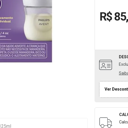
R$ 85
DES
Excl
Saib
Ver Descont
CAL
Formulári
Calc
 125ml