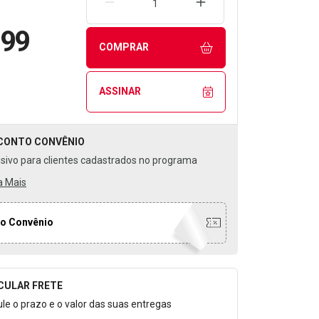
REMOVER UMA UNIDADE
AUMENTAR UMA UNIDA
,99
COMPRAR
ASSINAR
CONTO
CONVÊNIO
usivo para clientes cadastrados no programa
a Mais
o Convênio
CULAR FRETE
o para Calcular o Frete
ule o prazo e o valor das suas entregas