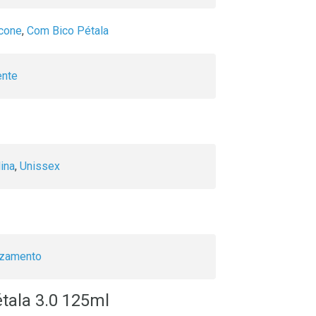
icone
,
Com Bico Pétala
ente
ina
,
Unissex
azamento
tala 3.0 125ml