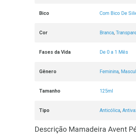
Bico
Com Bico De Sil
Cor
Branca
,
Transpar
Fases da Vida
De 0 a 1 Mês
Gênero
Feminina
,
Mascul
Tamanho
125ml
Tipo
Anticólica
,
Antiv
Descrição Mamadeira Avent Pé