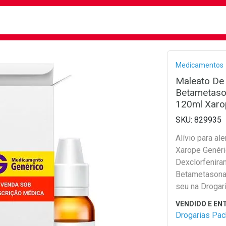
busca
isa?
Bread
Medicamentos
Maleato De
Betametaso
120ml Xaro
829935
Alívio para al
Xarope Genéri
Dexclorfenira
Betametasona.
seu na Drogar
Drogarias Pa