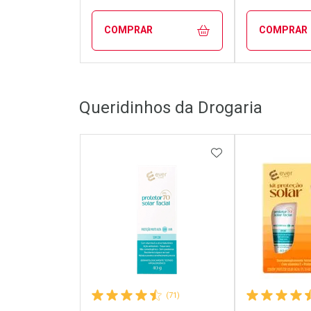
COMPRAR
COMPRAR
FECHAR
FECHAR
Queridinhos da Drogaria
Laboratório
Laborató
Por Menos
Por Men
ADICIONAR AOS 
(71)