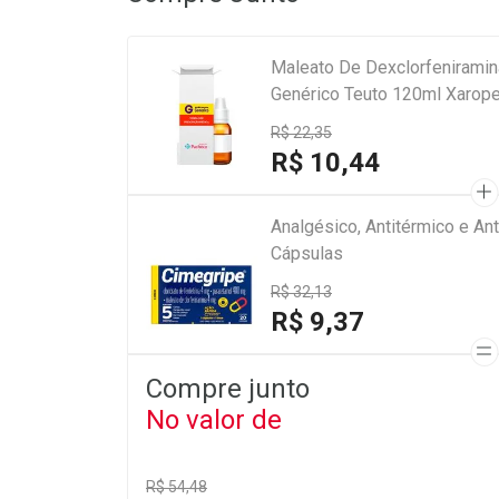
Maleato De Dexclorfenirami
Genérico Teuto 120ml Xarope
R$ 22,35
R$ 10,44
Analgésico, Antitérmico e A
Cápsulas
R$ 32,13
R$ 9,37
Compre junto
No valor de
R$ 54,48