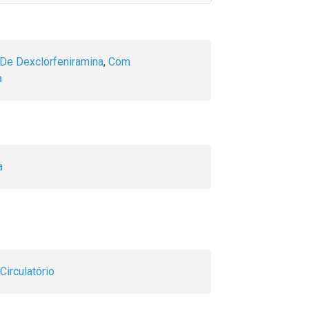
De Dexclorfeniramina
,
Com
a
a
Circulatório