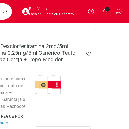
Acesse sua Conta
Precisa de 
Notific
Aces
Bem Vindo,
5
Você po
notifica
Vo
it
BUSCAR
Ver Recursos 
Faça seu Login ou Cadastro
crumb
Atendimento ao 
 Dexclorfeniramina 2mg/5ml +
na 0,25mg/5ml Genérico Teuto
Central de Ajud
ADICIONAR AOS 
pe Cereja + Copo Medidor
Televendas
4020-4404
Medicamento Genérico
Tarja Vermelha
ergias é com o
co Teuto de
mina +
 Garanta já o
ias Pacheco!
checo