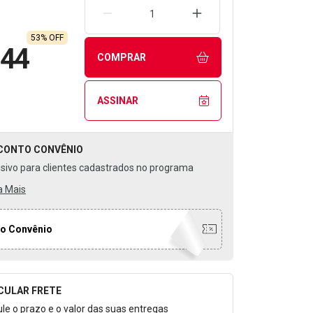
REMOVER UMA UNIDADE
AUMENTAR UMA UNIDA
53% OFF
,44
COMPRAR
ASSINAR
CONTO
CONVÊNIO
usivo para clientes cadastrados no programa
a Mais
o Convênio
CULAR FRETE
o para Calcular o Frete
ule o prazo e o valor das suas entregas