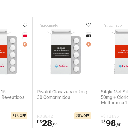
FAVORITOS
ADICIONAR AOS FAVORITOS
ADICIONAR AOS 
Patrocinado
Patrocinado
Tarja Vermelha
Tarja Preta
erado
Medicamento De Referência
Medicamento De Ref
r
(5)
(1)
 15
Rivotril Clonazepam 2mg
Sitglu Met Sit
 Revestidos
30 Comprimidos
50mg + Clori
Metformina 
Comprimidos
29% OFF
25% OFF
R$ 38,42
R$ 121,86
28
98
R$
R$
,99
,50