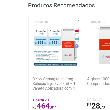
Produtos Recomendados
ADICIONAR AOS 
Patrocinado
Patrocinado
Tarja Vermelha
Medicamento Refrig
Medicamento Simila
(7)
Ozivy Semaglutida 1mg
Alginac 1000
Solução Injetável 3ml + 1
Comprimidos
Caneta Aplicadora com 4
Agulhas
R$ 40,37
A partir de
464
28
R$
R$
,81*
,70