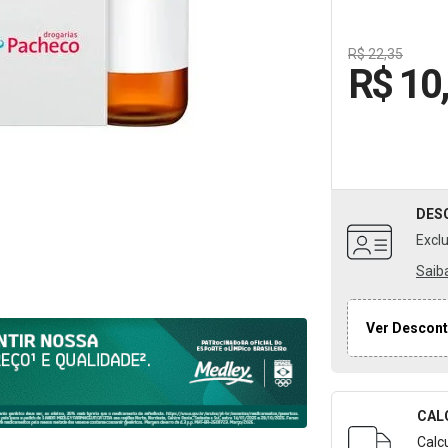
R$ 22,35
R$ 10
DES
Excl
Saib
Ver Descont
CAL
Formulári
Calc