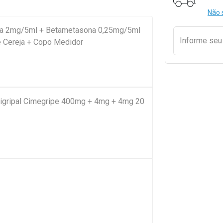
Não 
na 2mg/5ml + Betametasona 0,25mg/5ml
Informe se
 Cereja + Copo Medidor
ntigripal Cimegripe 400mg + 4mg + 4mg 20