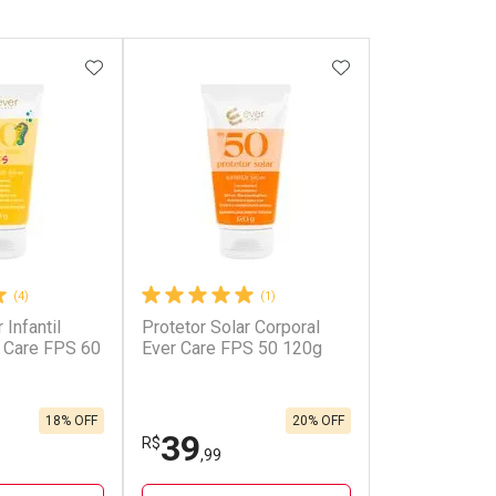
FAVORITOS
ADICIONAR AOS FAVORITOS
ADICIONAR AOS 
(4)
(1)
 Infantil
Protetor Solar Corporal
r Care FPS 60
Ever Care FPS 50 120g
18% OFF
20% OFF
39
R$
,99