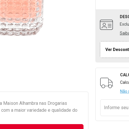
DES
Excl
Saib
Ver Descont
CAL
Formulári
Calc
Não 
da
Maison Alhambra
nas Drogarias
Informe se
com a maior variedade e qualidade do