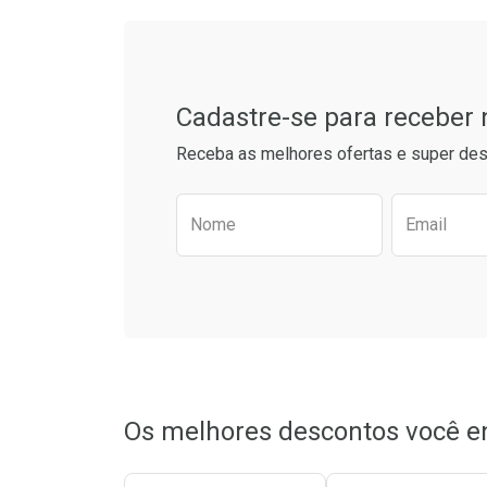
Tudo sobre a Drogarias 
Comprar sem Desconto
Comprar s
Comprar sem Desconto
Comprar s
Por R$ 49,27/cada
Por R$ 17,5
Por R$ 49,27/cada
Por R$ 17,5
Cadastre-se para receber
Receba as melhores ofertas e super des
Preencha o formulário aba
Nome
Email
Os melhores descontos você e