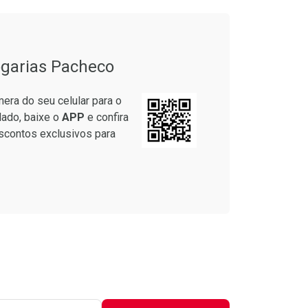
em Desconto
Comprar sem Desconto
em Desconto
Comprar sem Desconto
9/cada
Por R$ 39,99/cada
9/cada
Por R$ 39,99/cada
garias Pacheco
era do seu celular para o
lado, baixe o
APP
e confira
scontos exclusivos para