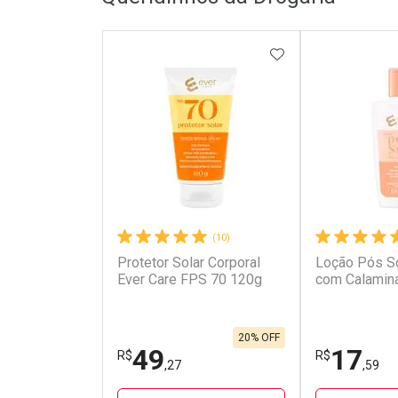
ADICIONAR AOS 
(10)
Protetor Solar Corporal
Loção Pós So
Ever Care FPS 70 120g
com Calamin
20% OFF
49
17
R$
R$
,27
,59