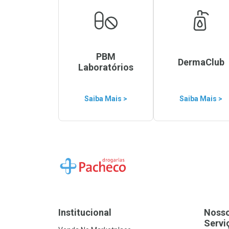
PBM
DermaClub
Laboratórios
Saiba Mais >
Saiba Mais >
Ir para a Home
Institucional
Noss
Servi