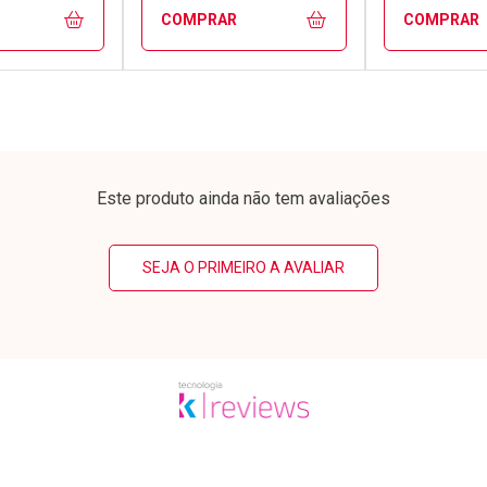
COMPRAR
COMPRAR
FECHAR
FECHAR
FECHAR
FECHAR
rio
Laboratório
Laborató
os
Por Menos
Por Men
Este produto ainda não tem avaliações
SEJA O PRIMEIRO A AVALIAR
conto
Ativar Desconto
Ativar Desc