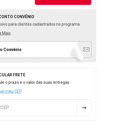
CONTO
CONVÊNIO
usivo para clientes cadastrados no programa
a Mais
o Convênio
CULAR FRETE
o para Calcular o Frete
ule o prazo e o valor das suas entregas
sei meu CEP
u CEP
CALCULAR FRETE