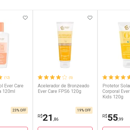
FAVORITOS
ADICIONAR AOS FAVORITOS
ADICIONAR AOS 
(12)
(5)
l Ever Care
Acelerador de Bronzeado
Protetor Solar
a 120ml
Ever Care FPS6 120g
Corporal Eve
Kids 120g
23% OFF
19% OFF
21
55
R$
R$
,86
,99