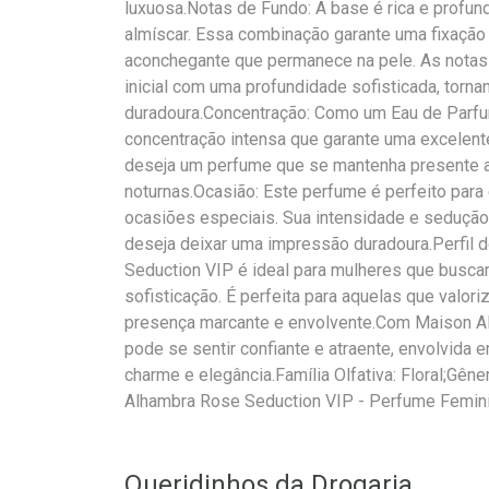
luxuosa.Notas de Fundo: A base é rica e profun
almíscar. Essa combinação garante uma fixação
aconchegante que permanece na pele. As notas
inicial com uma profundidade sofisticada, torna
duradoura.Concentração: Como um Eau de Parf
concentração intensa que garante uma excelente
deseja um perfume que se mantenha presente a
noturnas.Ocasião: Este perfume é perfeito para
ocasiões especiais. Sua intensidade e seduçã
deseja deixar uma impressão duradoura.Perfil 
Seduction VIP é ideal para mulheres que busca
sofisticação. É perfeita para aquelas que valo
presença marcante e envolvente.Com Maison Al
pode se sentir confiante e atraente, envolvida e
charme e elegância.Família Olfativa: Floral;Gê
Alhambra Rose Seduction VIP - Perfume Femin
Queridinhos da Drogaria