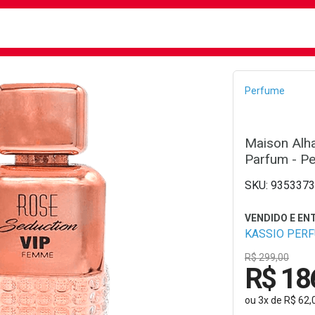
busca
isa?
Bread
Perfume
Maison Alh
Parfum - P
9353373
KASSIO PER
R$ 299,00
R$ 18
ou
3
x
de
R$ 62,