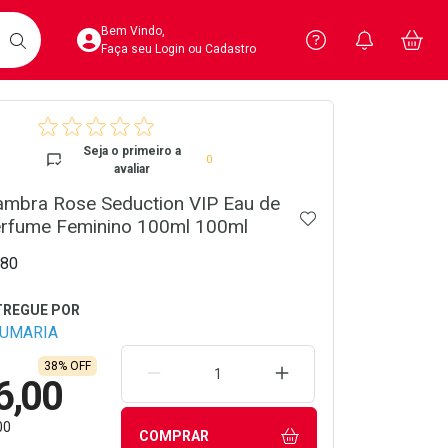
Acesse sua Conta
Precisa de 
Notific
Aces
Bem Vindo,
Você po
notifica
Vo
it
BUSCAR
Ver Recursos 
Faça seu Login ou Cadastro
crumb
Atendimento ao 
Seja o primeiro a
0
avaliar
Central de Ajud
ambra Rose Seduction VIP Eau de
ADICIONAR AOS 
Televendas
erfume Feminino 100ml 100ml
4020-4404
80
FUMARIA
38% OFF
REMOVER UMA UNIDADE
AUMENTAR UMA UNIDA
6,00
00
COMPRAR