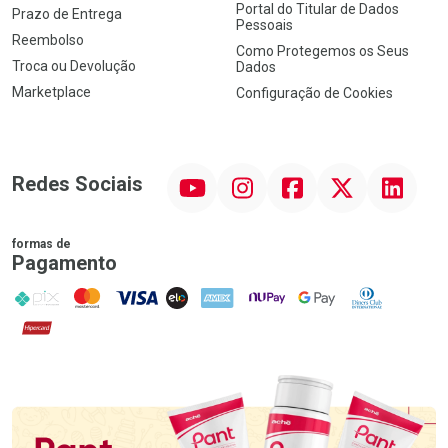
Portal do Titular de Dados
Prazo de Entrega
Pessoais
Reembolso
Como Protegemos os Seus
Troca ou Devolução
Dados
Marketplace
Configuração de Cookies
YouTube
Instagram
Facebook
Twitter
Linkedin
Redes Sociais
formas de
Pagamento
PIX
MasterCard
VISA
ELO
AMEX
NuPay
Google Pay
Diners Club
Hipercard
Promoção em Destaque