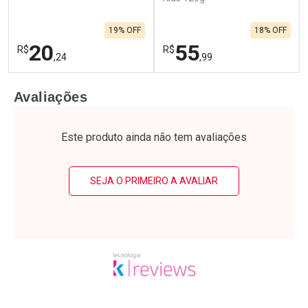
19% OFF
18% OFF
20
55
R$
R$
,24
,99
FECHAR
F
FECHAR
F
Avaliações
Laboratório
Laboratório
Por Menos
Por Menos
Este produto ainda não tem avaliações
SEJA O PRIMEIRO A AVALIAR
Ativar Desconto
Ativar Desconto