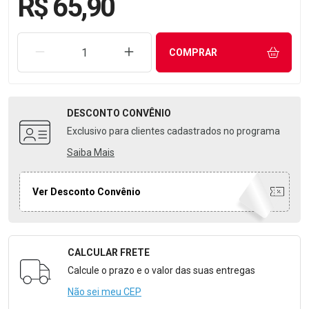
R$ 65,90
REMOVER UMA UNIDADE
AUMENTAR UMA UNIDADE
COMPRAR
DESCONTO
CONVÊNIO
Exclusivo para clientes cadastrados no programa
Saiba Mais
Ver Desconto Convênio
CALCULAR FRETE
Formulário para Calcular o Frete
Calcule o prazo e o valor das suas entregas
Não sei meu CEP