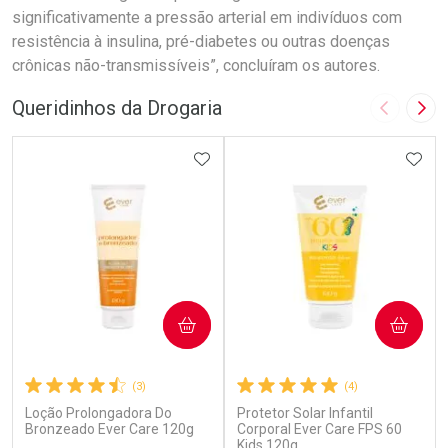
significativamente a pressão arterial em indivíduos com
resistência à insulina, pré-diabetes ou outras doenças
crônicas não-transmissíveis”, concluíram os autores.
Queridinhos da Drogaria
Imagem A
Pró
ADICIONAR AOS FAVORITOS
ADIC
COMPRAR
COMPRAR
(3)
(4)
Loção Prolongadora Do
Protetor Solar Infantil
Bronzeado Ever Care 120g
Corporal Ever Care FPS 60
Kids 120g