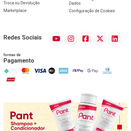
Troca ou Devolução
Dados
Marketplace
Configuração de Cookies
YouTube
Instagram
Facebook
Twitter
Linkedin
Redes Sociais
formas de
Pagamento
PIX
MasterCard
VISA
ELO
AMEX
NuPay
Google Pay
Diners Club
Hipercard
Promoção em Destaque