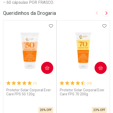
– 60 cápsulas POR FRASCO.
Queridinhos da Drogaria
Imagem A
Pró
ADICIONAR AOS FAVORITOS
ADIC
COMPRAR
COMPRAR
(1)
(19)
Protetor Solar Corporal Ever
Protetor Solar Corporal Ever
Care FPS 50 120g
Care FPS 70 200g
20% OFF
23% OFF