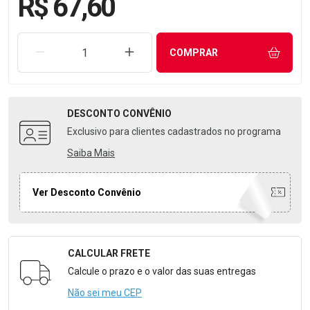
R$ 67,60
REMOVER UMA UNIDADE
AUMENTAR UMA UNIDADE
COMPRAR
DESCONTO
CONVÊNIO
Exclusivo para clientes cadastrados no programa
Saiba Mais
Ver Desconto Convênio
CALCULAR FRETE
Formulário para Calcular o Frete
Calcule o prazo e o valor das suas entregas
Não sei meu CEP