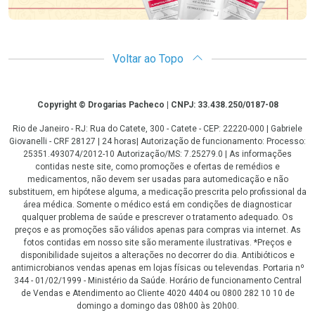
Voltar ao Topo
Copyright
Copyright © Drogarias Pacheco | CNPJ: 33.438.250/0187-08
Rio de Janeiro - RJ: Rua do Catete, 300 - Catete - CEP: 22220-000 | Gabriele
Giovanelli - CRF 28127 | 24 horas| Autorização de funcionamento: Processo:
25351.493074/2012-10 Autorização/MS: 7.25279.0 | As informações
contidas neste site, como promoções e ofertas de remédios e
medicamentos, não devem ser usadas para automedicação e não
substituem, em hipótese alguma, a medicação prescrita pelo profissional da
área médica. Somente o médico está em condições de diagnosticar
qualquer problema de saúde e prescrever o tratamento adequado. Os
preços e as promoções são válidos apenas para compras via internet. As
fotos contidas em nosso site são meramente ilustrativas. *Preços e
disponibilidade sujeitos a alterações no decorrer do dia. Antibióticos e
antimicrobianos vendas apenas em lojas físicas ou televendas. Portaria nº
344 - 01/02/1999 - Ministério da Saúde. Horário de funcionamento Central
de Vendas e Atendimento ao Cliente 4020 4404 ou 0800 282 10 10 de
domingo a domingo das 08h00 às 20h00.