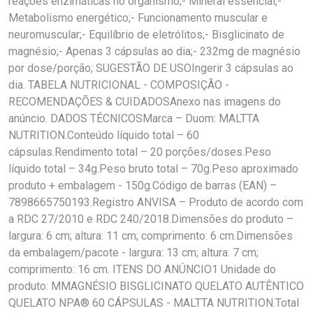
reações enzimáticas no organismo;- Mineral essencial;-
Metabolismo energético;- Funcionamento muscular e
neuromuscular;- Equilíbrio de eletrólitos;- Bisglicinato de
magnésio;- Apenas 3 cápsulas ao dia;- 232mg de magnésio
por dose/porção; SUGESTÃO DE USOIngerir 3 cápsulas ao
dia. TABELA NUTRICIONAL - COMPOSIÇÃO -
RECOMENDAÇÕES & CUIDADOSAnexo nas imagens do
anúncio. DADOS TÉCNICOSMarca – Duom: MALTTA
NUTRITION.Conteúdo líquido total – 60
cápsulas.Rendimento total – 20 porções/doses.Peso
líquido total – 34g.Peso bruto total – 70g.Peso aproximado
produto + embalagem - 150g.Código de barras (EAN) –
7898665750193.Registro ANVISA – Produto de acordo com
a RDC 27/2010 e RDC 240/2018.Dimensões do produto –
largura: 6 cm; altura: 11 cm; comprimento: 6 cm.Dimensões
da embalagem/pacote - largura: 13 cm; altura: 7 cm;
comprimento: 16 cm. ITENS DO ANÚNCIO1 Unidade do
produto: MMAGNÉSIO BISGLICINATO QUELATO AUTÊNTICO
QUELATO NPA® 60 CÁPSULAS - MALTTA NUTRITION.Total