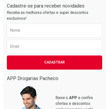
Comprar sem Desconto
Comprar sem Desconto
Por R$ 39,99/cada
Por R$ 61,55/cada
Cadastre-se para receber novidades
Receba as melhores ofertas e super descontos
exclusivos!
Preencha o formulário abaixo para receber 
Nome
Email
CADASTRAR
APP Drogarias Pacheco
Baixe o
APP
e confira
ofertas e descontos