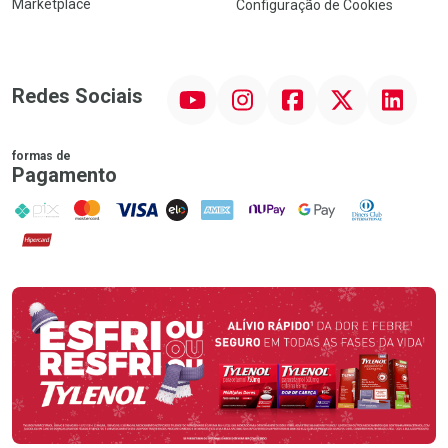
Marketplace
Configuração de Cookies
YouTube
Instagram
Facebook
Twitter
Linkedin
Redes Sociais
formas de
Pagamento
PIX
MasterCard
VISA
ELO
AMEX
NuPay
Google Pay
Diners Club
Hipercard
Promoção em Destaque