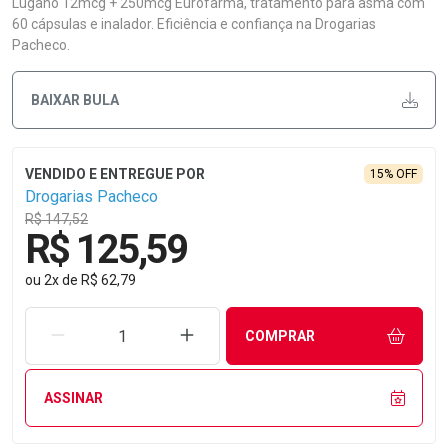
Lugano 12mcg + 250mcg Eurofarma, tratamento para asma com
60 cápsulas e inalador. Eficiência e confiança na Drogarias
Pacheco.
BAIXAR BULA
15% OFF
Drogarias Pacheco
R$ 147,52
R$ 125,59
ou
2
x
de
R$ 62,79
REMOVER UMA UNIDADE
AUMENTAR UMA UNIDADE
COMPRAR
ASSINAR