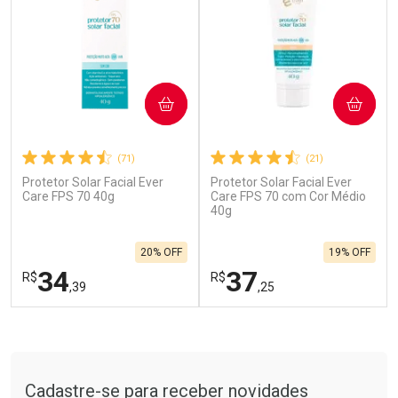
COMPRAR
COMPRAR
(71)
(21)
Protetor Solar Facial Ever
Protetor Solar Facial Ever
Ativar Desconto
Ativar Desconto
Care FPS 70 40g
Care FPS 70 com Cor Médio
Comprar sem Desconto
40g
Comprar sem Desconto
Por R$ 664,02/cada
Por R$ 454,71/cada
Comprar sem Desconto
Comprar sem Desconto
20% OFF
19% OFF
Por R$ 664,02/cada
Por R$ 454,71/cada
34
37
R$
R$
,39
,25
FECHAR
F
FECHAR
F
Tudo sobre a Drogarias Pacheco
Laboratório
Laboratório
Por Menos
Por Menos
Cadastre-se para receber novidades