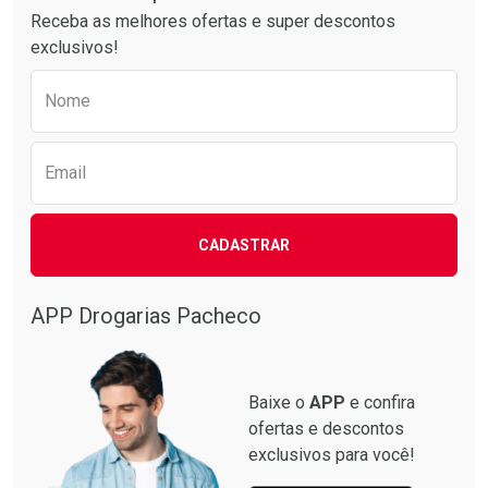
Receba as melhores ofertas e super descontos
exclusivos!
Preencha o formulário abaixo para receber 
Nome
Email
CADASTRAR
Ativar Desconto
Ativar Desconto
Comprar sem Desconto
Comprar sem Desconto
Por R$ 34,39/cada
Por R$ 37,25/cada
APP Drogarias Pacheco
Comprar sem Desconto
Comprar sem Desconto
Por R$ 34,39/cada
Por R$ 37,25/cada
Baixe o
APP
e confira
ofertas e descontos
exclusivos para você!