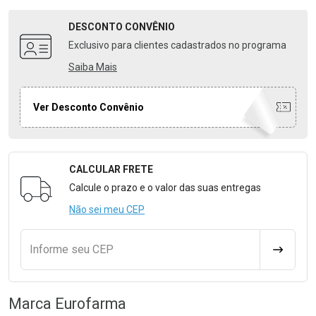
DESCONTO
CONVÊNIO
Exclusivo para clientes cadastrados no programa
Saiba Mais
Ver Desconto Convênio
CALCULAR FRETE
Formulário para Calcular o Frete
Calcule o prazo e o valor das suas entregas
Não sei meu CEP
Informe seu CEP
CALCULA
Marca
Eurofarma