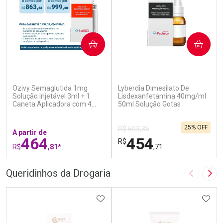
COMPRAR
COMPRAR
(7)
(0)
Ozivy Semaglutida 1mg
Lyberdia Dimesilato De
Solução Injetável 3ml + 1
Lisdexanfetamina 40mg/ml
Caneta Aplicadora com 4
50ml Solução Gotas
Agulhas
25% OFF
R$ 603,36
A partir de
464
454
R$
R$
,81*
,71
FECHAR
F
FECHAR
F
Queridinhos da Drogaria
Imagem A
Pró
Laboratório
Laboratório
Por Menos
ADICIONAR AOS FAVORITOS
Por Menos
ADIC