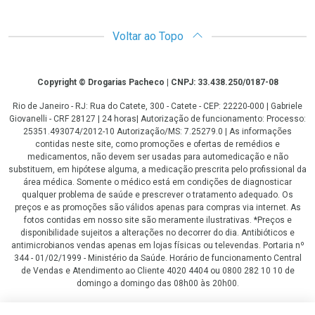
Voltar ao Topo
Copyright
Copyright © Drogarias Pacheco | CNPJ: 33.438.250/0187-08
Rio de Janeiro - RJ: Rua do Catete, 300 - Catete - CEP: 22220-000 | Gabriele
Giovanelli - CRF 28127 | 24 horas| Autorização de funcionamento: Processo:
25351.493074/2012-10 Autorização/MS: 7.25279.0 | As informações
contidas neste site, como promoções e ofertas de remédios e
medicamentos, não devem ser usadas para automedicação e não
substituem, em hipótese alguma, a medicação prescrita pelo profissional da
área médica. Somente o médico está em condições de diagnosticar
qualquer problema de saúde e prescrever o tratamento adequado. Os
preços e as promoções são válidos apenas para compras via internet. As
fotos contidas em nosso site são meramente ilustrativas. *Preços e
disponibilidade sujeitos a alterações no decorrer do dia. Antibióticos e
antimicrobianos vendas apenas em lojas físicas ou televendas. Portaria nº
344 - 01/02/1999 - Ministério da Saúde. Horário de funcionamento Central
de Vendas e Atendimento ao Cliente 4020 4404 ou 0800 282 10 10 de
domingo a domingo das 08h00 às 20h00.
LGPD Aceite os Cookies