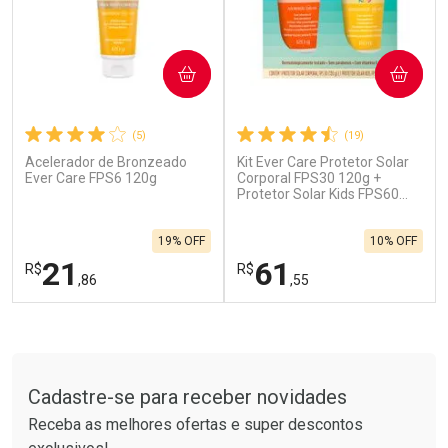
COMPRAR
COMPRAR
(5)
(19)
Acelerador de Bronzeado
Kit Ever Care Protetor Solar
Ativar Desconto
Ativar Desconto
Ever Care FPS6 120g
Corporal FPS30 120g +
Comprar sem Desconto
Protetor Solar Kids FPS60
Comprar sem Desconto
120g
Por R$ 137,66/cada
Por R$ 202,05/cada
Comprar sem Desconto
Comprar sem Desconto
19% OFF
10% OFF
Por R$ 137,66/cada
Por R$ 202,05/cada
21
61
R$
R$
,86
,55
FECHAR
F
FECHAR
F
Tudo sobre a Drogarias Pacheco
Laboratório
Laboratório
Por Menos
Por Menos
Cadastre-se para receber novidades
Receba as melhores ofertas e super descontos