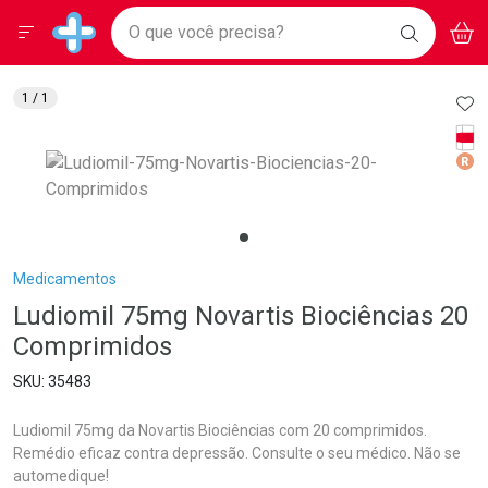
Drogarias Pacheco
Menu
Aces
Ir direto para a home
O que você precisa?
BAIXE
V
i
Baixe nosso APP e aproveite Ofertas Exclusivas!
BUSCAR
O APP
Navegue pela página
Ir direto para o conteúdo
Faça a sua busca
Ir direto para a busca
Ir direto para a conta
AD
1
/ 1
Ir direto para a ajuda
Tarj
Ir direto para a notificações
Med
Ir direto para o carrinho
Ir direto para o menu
Breadcrumb
Medicamentos
Ludiomil 75mg Novartis Biociências 20
Comprimidos
35483
Ludiomil 75mg da Novartis Biociências com 20 comprimidos.
Remédio eficaz contra depressão. Consulte o seu médico. Não se
automedique!