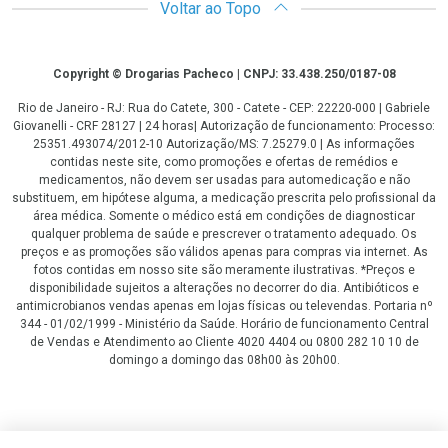
Voltar ao Topo
Copyright
Copyright © Drogarias Pacheco | CNPJ: 33.438.250/0187-08
Rio de Janeiro - RJ: Rua do Catete, 300 - Catete - CEP: 22220-000 | Gabriele
Giovanelli - CRF 28127 | 24 horas| Autorização de funcionamento: Processo:
25351.493074/2012-10 Autorização/MS: 7.25279.0 | As informações
contidas neste site, como promoções e ofertas de remédios e
medicamentos, não devem ser usadas para automedicação e não
substituem, em hipótese alguma, a medicação prescrita pelo profissional da
área médica. Somente o médico está em condições de diagnosticar
qualquer problema de saúde e prescrever o tratamento adequado. Os
preços e as promoções são válidos apenas para compras via internet. As
fotos contidas em nosso site são meramente ilustrativas. *Preços e
disponibilidade sujeitos a alterações no decorrer do dia. Antibióticos e
antimicrobianos vendas apenas em lojas físicas ou televendas. Portaria nº
344 - 01/02/1999 - Ministério da Saúde. Horário de funcionamento Central
de Vendas e Atendimento ao Cliente 4020 4404 ou 0800 282 10 10 de
domingo a domingo das 08h00 às 20h00.
LGPD Aceite os Cookies