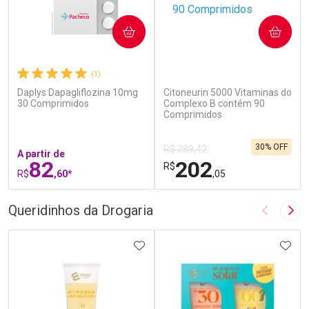
COMPRAR
COMPRAR
(1)
(0)
Daplys Dapagliflozina 10mg
Citoneurin 5000 Vitaminas do
30 Comprimidos
Complexo B contém 90
Comprimidos
30% OFF
R$ 289,42
A partir de
82
202
R$
R$
,60*
,05
FECHAR
F
FECHAR
F
Queridinhos da Drogaria
Imagem A
Pró
Laboratório
Laboratório
Por Menos
ADICIONAR AOS FAVORITOS
Por Menos
ADIC