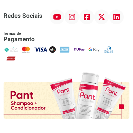
YouTube
Instagram
Facebook
Twitter
Linkedin
Redes Sociais
formas de
Pagamento
PIX
MasterCard
VISA
ELO
AMEX
NuPay
Google Pay
Diners Club
Hipercard
Promoção em Destaque