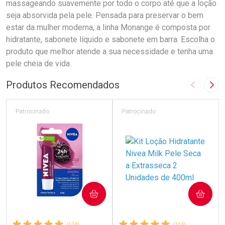
massageando suavemente por todo o corpo até que a loção
seja absorvida pela pele. Pensada para preservar o bem
estar da mulher moderna, a linha Monange é composta por
hidratante, sabonete líquido e sabonete em barra. Escolha o
produto que melhor atende a sua necessidade e tenha uma
pele cheia de vida.
Produtos Recomendados
Imagem A
Pró
Patrocinado
Patrocinado
COMPRAR
COMPRAR
(174)
(115)