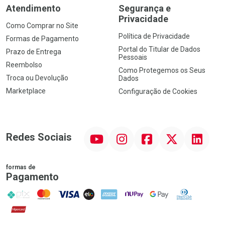
Atendimento
Segurança e
Privacidade
Como Comprar no Site
Política de Privacidade
Formas de Pagamento
Portal do Titular de Dados
Prazo de Entrega
Pessoais
Reembolso
Como Protegemos os Seus
Troca ou Devolução
Dados
Marketplace
Configuração de Cookies
YouTube
Instagram
Facebook
Twitter
Linkedin
Redes Sociais
formas de
Pagamento
PIX
MasterCard
VISA
ELO
AMEX
NuPay
Google Pay
Diners Club
Hipercard