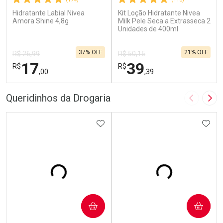
Hidratante Labial Nivea
Kit Loção Hidratante Nivea
Amora Shine 4,8g
Milk Pele Seca a Extrasseca 2
Unidades de 400ml
37% OFF
21% OFF
R$ 26,99
R$ 50,15
17
39
R$
R$
,00
,39
FECHAR
F
FECHAR
F
Queridinhos da Drogaria
Imagem A
Pró
Laboratório
Laboratório
Por Menos
ADICIONAR AOS FAVORITOS
Por Menos
ADIC
COMPRAR
COMPRAR