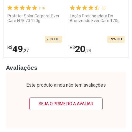
(10)
(3)
Protetor Solar Corporal Ever
Loção Prolongadora Do
Ativar Desconto
Ativar Desconto
Care FPS 70 120g
Bronzeado Ever Care 120g
Comprar sem Desconto
Comprar sem Desconto
Por R$ 17,00/cada
Por R$ 39,39/cada
Comprar sem Desconto
Comprar sem Desconto
20% OFF
19% OFF
Por R$ 17,00/cada
Por R$ 39,39/cada
49
20
R$
R$
,27
,24
FECHAR
F
FECHAR
F
Avaliações
Laboratório
Laboratório
Por Menos
Por Menos
Este produto ainda não tem avaliações
SEJA O PRIMEIRO A AVALIAR