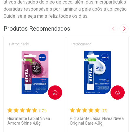
ativos derivados do óleo de coco, além das micropartículas
douradas responsáveis por iluminar a pele após a aplicação.
Cuide-se e seja mais feliz todos os dias.
Produtos Recomendados
Imagem A
Pró
Patrocinado
Patrocinado
COMPRAR
COMPRAR
(174)
(37)
Hidratante Labial Nivea
Hidratante Labial Nivea Nivea
Amora Shine 4,8g
Original Care 4,8g