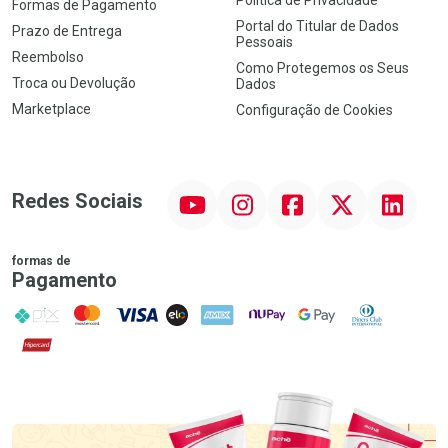
Formas de Pagamento
Portal do Titular de Dados
Prazo de Entrega
Pessoais
Reembolso
Como Protegemos os Seus
Troca ou Devolução
Dados
Marketplace
Configuração de Cookies
YouTube
Instagram
Facebook
Twitter
Linkedin
Redes Sociais
formas de
Pagamento
PIX
MasterCard
VISA
ELO
AMEX
NuPay
Google Pay
Diners Club
Hipercard
Promoção em Destaque