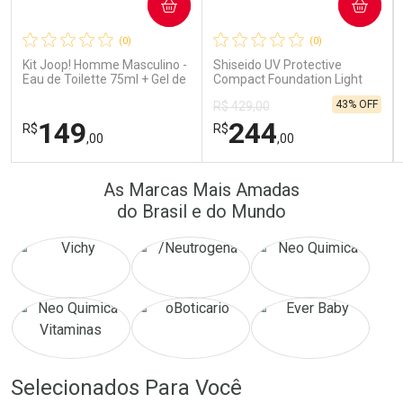
COMPRAR
COMPRAR
Ativar Desconto
Ativar Desconto
(0)
(0)
Comprar sem Desconto
Comprar sem Desconto
Comprar sem Desconto
Comprar sem Desconto
Kit Joop! Homme Masculino -
Shiseido UV Protective
Por R$ 172,99/cada
Por R$ 16,79/cada
Por R$ 172,99/cada
Por R$ 16,79/cada
Eau de Toilette 75ml + Gel de
Compact Foundation Light
Banho 75ml
Ochre - Protetor Solar Facial
43% OFF
R$ 429,00
Compacto FPS 35 Refil 12g
149
244
R$
R$
,00
,00
FECHAR
FECHAR
FEC
FEC
As Marcas Mais Amadas
Laboratório
Laboratório
Por Menos
Por Menos
do Brasil e do Mundo
Ativar Desconto
Ativar Desconto
Selecionados Para Você