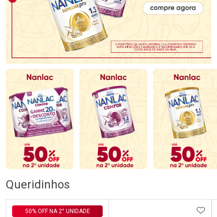
Queridinhos
ADIC
50% OFF NA 2° UNIDADE