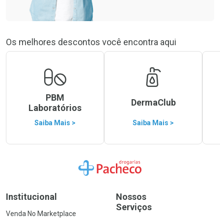
Os melhores descontos você encontra aqui
PBM
DermaClub
Laboratórios
Saiba Mais >
Saiba Mais >
Ir para a Home
Institucional
Nossos
Serviços
Venda No Marketplace