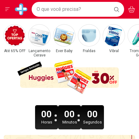
Drogarias Pacheco
Menu
Acess
Ir direto para a home
O que você precisa?
BAIXE
V
i
Baixe nosso APP e aproveite Ofertas Exclusivas!
BUSCAR
O APP
Navegue pela página
Ir direto para o conteúdo
Faça a sua busca
Ir direto para a busca
Categorias e Departamentos em Destaque
Ir direto para a conta
Drogarias Pacheco
Ir direto para a ajuda
Ir direto para a notificações
Ir direto para o carrinho
Até 65% OFF
Lançamento
Ever Baby
Fraldas
Vibral
Trom
Cerave
G
Ir direto para o menu
00
00
00
Horas
Minutos
Segundos