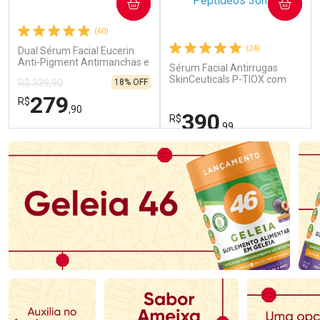
COMPRAR
COMPRAR
Comprar sem Desconto
Comprar sem Desconto
(60)
Por R$ 129,99/cada
Por R$ 129,99/cada
(24)
Dual Sérum Facial Eucerin
Anti-Pigment Antimanchas e
Sérum Facial Antirrugas
Anti-idade 30ml
SkinCeuticals P-TIOX com
18% OFF
R$ 339,90
Complexo de Peptídeos 30ml
279
R$
,90
390
R$
,99
FECHAR
FECHAR
FEC
FEC
Laboratório
Dermaclub
Por Menos
Por Menos
Ativar Desconto
Ativar Desconto