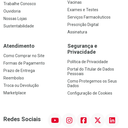
Vacinas
Trabalhe Conosco
Exames e Testes
Ouvidoria
Serviços Farmacêuticos
Nossas Lojas
Prescrição Digital
Sustentabilidade
Assinatura
Atendimento
Segurança e
Privacidade
Como Comprar no Site
Política de Privacidade
Formas de Pagamento
Portal do Titular de Dados
Prazo de Entrega
Pessoais
Reembolso
Como Protegemos os Seus
Troca ou Devolução
Dados
Marketplace
Configuração de Cookies
YouTube
Instagram
Facebook
Twitter
Linkedin
Redes Sociais