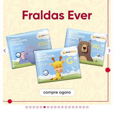
Imagem Anterior
Pr