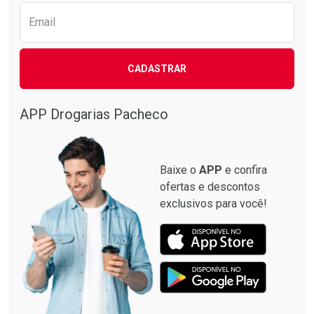
Email
Ativar Desconto
Ativar Desconto
CADASTRAR
Comprar sem Desconto
Comprar sem Desconto
Comprar sem Desconto
Comprar sem Desconto
Por R$ 87,99/cada
Por R$ 137,94/cada
Por R$ 87,99/cada
Por R$ 137,94/cada
APP Drogarias Pacheco
Baixe o
APP
e confira
ofertas e descontos
exclusivos para você!