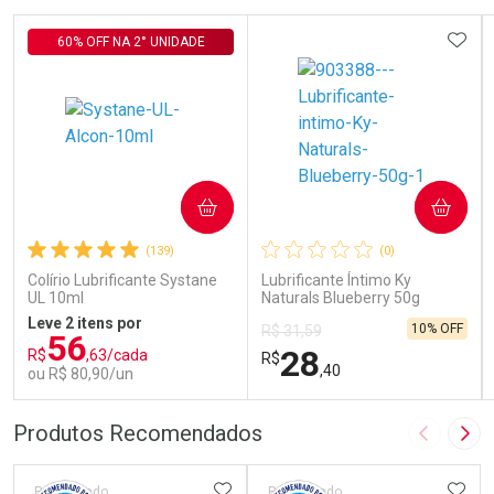
Comprar sem Desconto
Comprar sem Desconto
ADIC
Comprar sem Desconto
Comprar sem Desconto
60% OFF NA 2° UNIDADE
Por R$ 149,00/cada
Por R$ 244,00/cada
Por R$ 149,00/cada
Por R$ 244,00/cada
COMPRAR
COMPRAR
(139)
(0)
Colírio Lubrificante Systane
Lubrificante Íntimo Ky
UL 10ml
Naturals Blueberry 50g
Leve 2 itens por
10% OFF
R$ 31,59
56
28
R$
,63/cada
R$
,40
ou R$ 80,90/un
FECHAR
FECHAR
FEC
FEC
Produtos Recomendados
Imagem A
Pró
Laboratório
Laboratório
Por Menos
Por Menos
ADICIONAR AOS FAVORITOS
ADIC
Patrocinado
Patrocinado