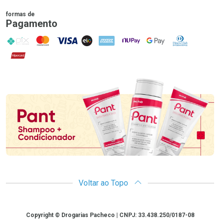
formas de
Pagamento
PIX
MasterCard
VISA
ELO
AMEX
NuPay
Google Pay
Diners Club
Hipercard
Promoção em Destaque
Voltar ao Topo
Copyright
Copyright © Drogarias Pacheco | CNPJ: 33.438.250/0187-08