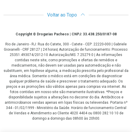
Voltar ao Topo
Copyright
Copyright © Drogarias Pacheco | CNPJ: 33.438.250/0187-08
Rio de Janeiro - RJ: Rua do Catete, 300 - Catete - CEP: 22220-000 | Gabriele
Giovanelli - CRF 28127 | 24 horas| Autorização de funcionamento: Processo:
25351.493074/2012-10 Autorização/MS: 7.25279.0 | As informações
contidas neste site, como promoções e ofertas de remédios e
medicamentos, não devem ser usadas para automedicação e não
substituem, em hipótese alguma, a medicação prescrita pelo profissional da
área médica. Somente o médico está em condições de diagnosticar
qualquer problema de saúde e prescrever o tratamento adequado. Os
preços e as promoções são válidos apenas para compras via internet. As
fotos contidas em nosso site são meramente ilustrativas. *Preços e
disponibilidade sujeitos a alterações no decorrer do dia. Antibióticos e
antimicrobianos vendas apenas em lojas físicas ou televendas. Portaria nº
344 - 01/02/1999 - Ministério da Saúde. Horário de funcionamento Central
de Vendas e Atendimento ao Cliente 4020 4404 ou 0800 282 10 10 de
domingo a domingo das 08h00 às 20h00.
LGPD Aceite os Cookies