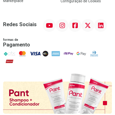
Marketplace
Configuração de Cookies
YouTube
Instagram
Facebook
Twitter
Linkedin
Redes Sociais
formas de
Pagamento
PIX
MasterCard
VISA
ELO
AMEX
NuPay
Google Pay
Diners Club
Hipercard
Promoção em Destaque