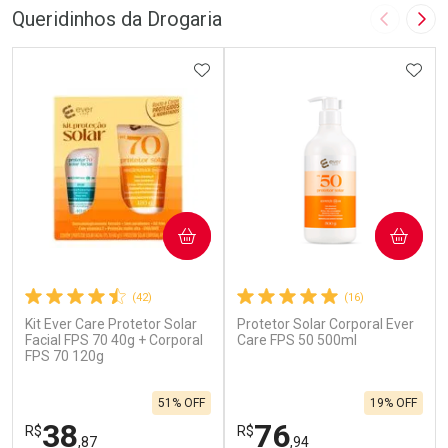
Queridinhos da Drogaria
Imagem A
Pró
ADICIONAR AOS FAVORITOS
ADIC
COMPRAR
COMPRAR
(42)
(16)
Kit Ever Care Protetor Solar
Protetor Solar Corporal Ever
Facial FPS 70 40g + Corporal
Care FPS 50 500ml
FPS 70 120g
51% OFF
19% OFF
38
76
R$
R$
,87
,94