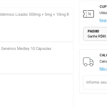
CUP
Util
Antitérmico Lisador 500mg + 5mg + 10mg 8
Regr
PAIS80
Ganhe R$80 
 Genérico Medley 10 Cápsulas
CAL
Formulári
Calc
Não 
Informe se