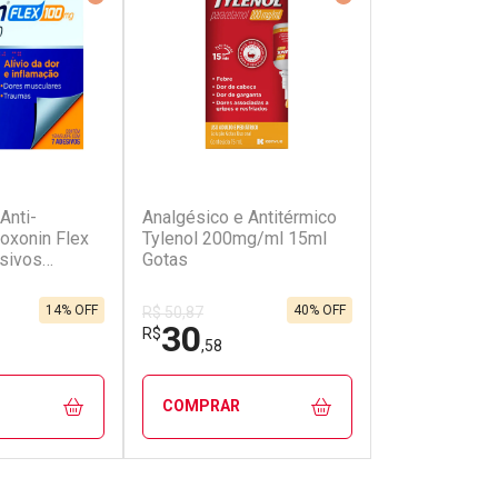
(99)
(19)
Anti-
Analgésico e Antitérmico
Analgésico e 
Loxonin Flex
Tylenol 200mg/ml 15ml
Tylenol 750m
sivos
Gotas
Comprimidos
os
14% OFF
40% OFF
R$ 50,87
R$ 52,55
30
40
R$
R$
,58
,99
COMPRAR
COMPRAR
FECHAR
FECHAR
FECHAR
FECHAR