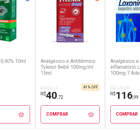
(142)
(32)
a 0,40% 10ml
Analgésico e Antitérmico
Analgésico e 
Tylenol Bebê 100mg/ml
inflamatório 
15ml
100mg 7 Ade
Transdérmic
41% OFF
R$ 69,11
R$ 135,49
40
116
R$
R$
,72
,99
COMPRAR
COMPRAR
FECHAR
FECHAR
FECHAR
FECHAR