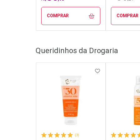
COMPRAR
COMPRAR
FECHAR
FECHAR
Queridinhos da Drogaria
Laboratório
Laborató
Por Menos
Por Men
ADICIONAR AOS 
(3)