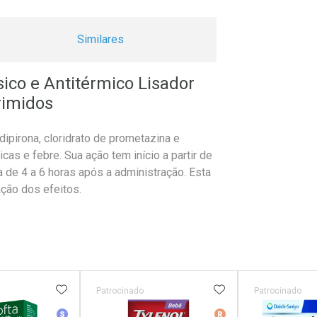
Similares
sico e Antitérmico Lisador
imidos
ipirona, cloridrato de prometazina e
icas e febre. Sua ação tem início a partir de
 de 4 a 6 horas após a administração. Esta
ção dos efeitos.
FAVORITOS
ADICIONAR AOS FAVORITOS
ADICIONAR AOS 
Patrocinado
Patrocinado
r
Medicamento Similar
Medicamento De Ref