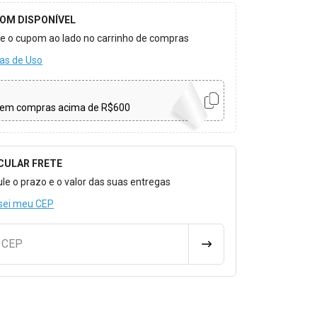
OM DISPONÍVEL
ize o cupom ao lado no carrinho de compras
as de Uso
em compras acima de R$600
CULAR FRETE
o para Calcular o Frete
ule o prazo e o valor das suas entregas
sei meu CEP
u CEP
CALCULAR FRETE