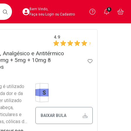
Acesse sua Conta
Precisa de 
Notific
Aces
Bem Vindo,
5
Você po
notifica
Vo
it
BUSCAR
Ver Recursos 
Faça seu Login ou Cadastro
crumb
4.9
Atendimento ao 
7
o, Analgésico e Antitérmico
Central de Ajud
0mg + 5mg + 10mg 8
ADICIONAR AOS 
Televendas
os
4020-4404
Medicamento Similar
 é utilizado
da dor e da
r utilizado
abeça,
ticulares e
BAIXAR BULA
s, cólicas do
stinal, dos