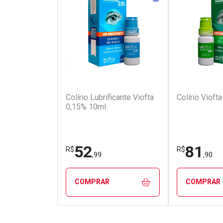
(110)
Colírio Lubrificante Viofta
Colírio Vioft
0,15% 10ml
52
81
R$
R$
,99
,90
COMPRAR
COMPRAR
FECHAR
FECHAR