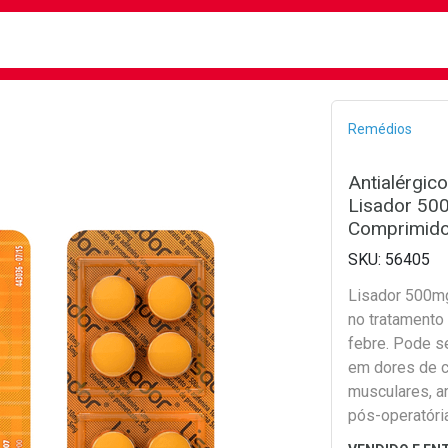
busca
isa?
Bread
Remédios
Antialérgic
Lisador 50
Comprimid
56405
Lisador 500mg
no tratamento 
febre. Pode se
em dores de c
musculares, ar
pós-operatória
trato gastrinte