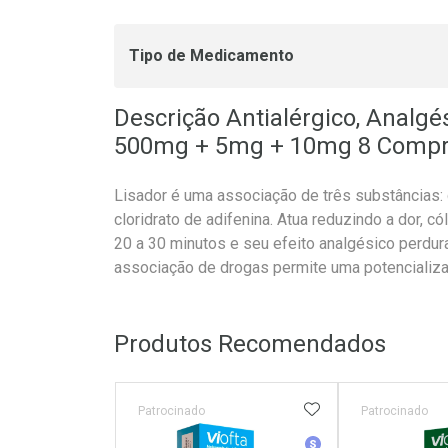
Tipo de Medicamento
Descrição Antialérgico, Analgé
500mg + 5mg + 10mg 8 Compr
Lisador é uma associação de três substâncias: d
cloridrato de adifenina. Atua reduzindo a dor, cól
20 a 30 minutos e seu efeito analgésico perdura
associação de drogas permite uma potencializa
Produtos Recomendados
ADICIONAR AOS 
Patrocinado
Patrocinado
Medicamento Simila