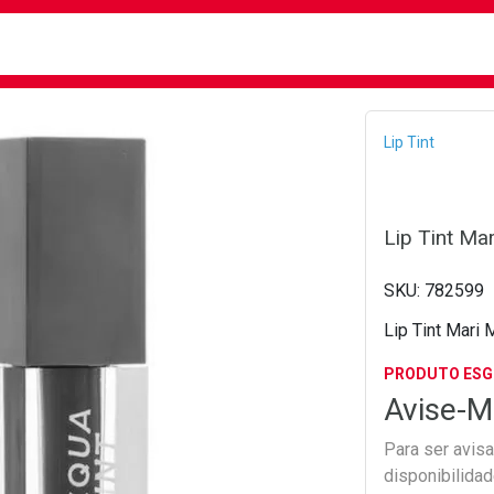
busca
isa?
Bread
Lip Tint
Lip Tint Ma
782599
Lip Tint Mari 
PRODUTO ES
Avise-M
Para ser avis
disponibilida