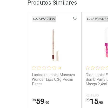
Produtos Similares
ADICIONAR AOS 
LOJA PARCEIRA
LOJA PARCEIR
(0)
Lapiseira Labial Mascavo
Óleo Labial 
Wonder Lips 0,3g Pecan
Bomb Party Lip Oil 03
Pecan
Manga 2,4ml
R$ 19,90
59
15
R$
R$
,90
,90