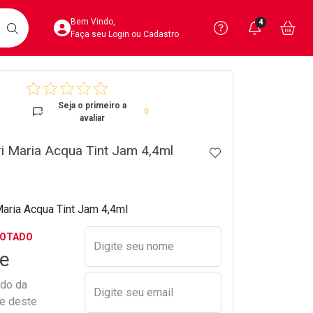
Acesse sua Conta
Precisa de 
Notific
Aces
Bem Vindo,
4
Você po
notifica
Vo
it
BUSCAR
Ver Recursos 
Faça seu Login ou Cadastro
crumb
Atendimento ao 
Seja o primeiro a
0
avaliar
Central de Ajud
ri Maria Acqua Tint Jam 4,4ml
ADICIONAR AOS 
Televendas
4020-4404
Maria Acqua Tint Jam 4,4ml
Preencher nome e email para s
GOTADO
Digite seu nome
e
ado da
Digite seu email
de deste