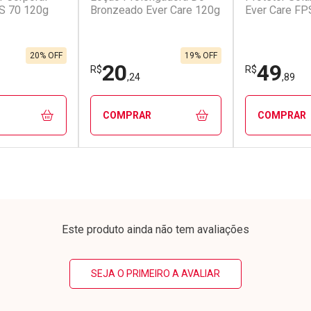
S 70 120g
Bronzeado Ever Care 120g
Ever Care FP
em Desconto
Comprar sem Desconto
Comprar s
em Desconto
Comprar sem Desconto
Comprar s
0/cada
Por R$ 56,00/cada
Por R$ 19,9
0/cada
Por R$ 56,00/cada
Por R$ 19,9
20% OFF
19% OFF
20
49
R$
R$
,24
,89
COMPRAR
COMPRAR
FECHAR
FECHAR
FECHAR
FECHAR
rio
Laboratório
Laborató
os
Por Menos
Por Men
Este produto ainda não tem avaliações
SEJA O PRIMEIRO A AVALIAR