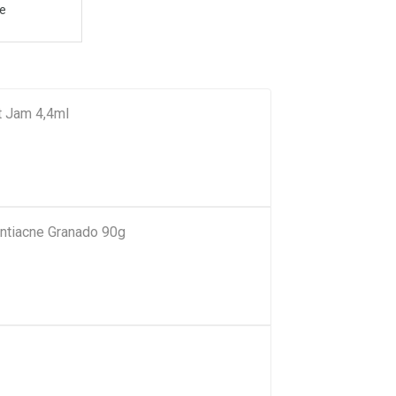
e
nt Jam 4,4ml
ntiacne Granado 90g