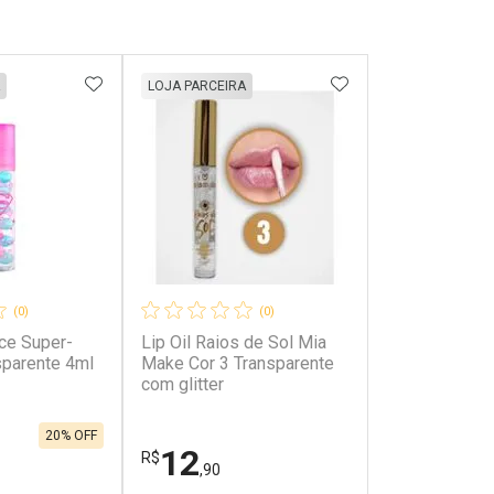
FAVORITOS
ADICIONAR AOS FAVORITOS
ADICIONAR AOS 
LOJA PARCEIRA
(0)
(0)
nce Super-
Lip Oil Raios de Sol Mia
parente 4ml
Make Cor 3 Transparente
com glitter
20% OFF
12
R$
,90