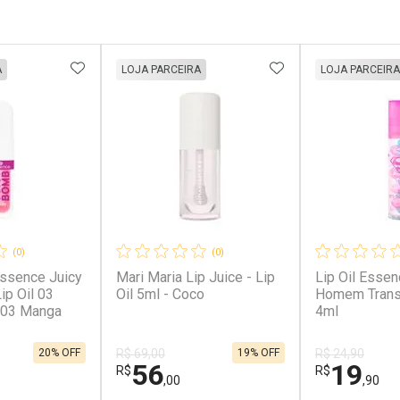
FAVORITOS
ADICIONAR AOS FAVORITOS
ADICIONAR AOS 
A
LOJA PARCEIRA
LOJA PARCEIRA
(0)
(0)
Essence Juicy
Mari Maria Lip Juice - Lip
Lip Oil Esse
Oil 5ml - Coco
Homem Trans
 03 Manga
4ml
20% OFF
19% OFF
R$ 69,00
R$ 24,90
56
19
R$
R$
,00
,90