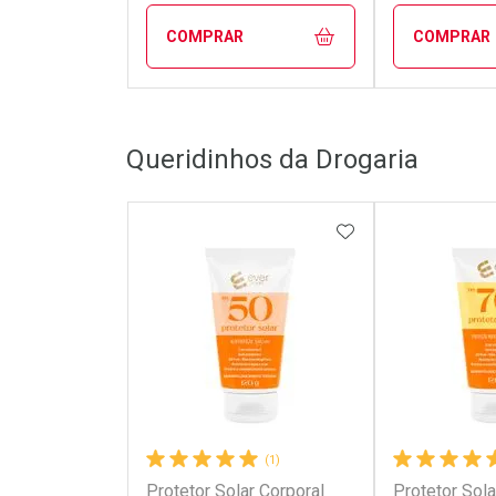
COMPRAR
COMPRAR
FECHAR
FECHAR
Queridinhos da Drogaria
Laboratório
Laborató
Por Menos
Por Men
ADICIONAR AOS 
(1)
Protetor Solar Corporal
Protetor Sola
Ativar Desconto
Ativar Des