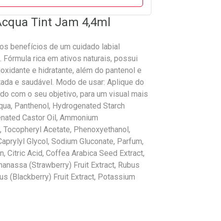
 Acqua Tint Jam 4,4ml
os benefícios de um cuidado labial
. Fórmula rica em ativos naturais, possui
ioxidante e hidratante, além do pantenol e
tada e saudável. Modo de usar: Aplique do
do com o seu objetivo, para um visual mais
qua, Panthenol, Hydrogenated Starch
enated Castor Oil, Ammonium
, Tocopheryl Acetate, Phenoxyethanol,
Caprylyl Glycol, Sodium Gluconate, Parfum,
, Citric Acid, Coffea Arabica Seed Extract,
nanassa (Strawberry) Fruit Extract, Rubus
us (Blackberry) Fruit Extract, Potassium