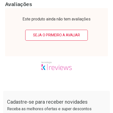
FECHAR
F
FECHAR
F
Avaliações
Laboratório
Laboratório
Por Menos
Por Menos
Este produto ainda não tem avaliações
SEJA O PRIMEIRO A AVALIAR
Ativar Desconto
Ativar Desconto
Comprar sem Desconto
Comprar sem Desconto
Tudo sobre a Drogarias Pacheco
Por R$ 20,24/cada
Por R$ 50,25/cada
Comprar sem Desconto
Comprar sem Desconto
Por R$ 20,24/cada
Por R$ 50,25/cada
Cadastre-se para receber novidades
Receba as melhores ofertas e super descontos