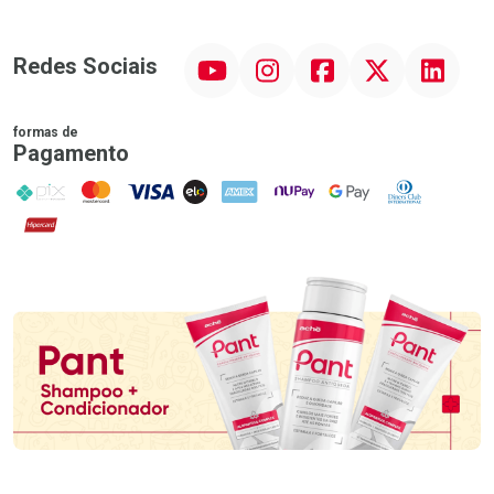
YouTube
Instagram
Facebook
Twitter
Linkedin
Redes Sociais
formas de
Pagamento
PIX
MasterCard
VISA
ELO
AMEX
NuPay
Google Pay
Diners Club
Hipercard
Promoção em Destaque