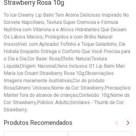
Strawberry Rosa 10g
To Ice Creamy Lip Balm Tem Aroma Delicioso Inspirado No
Sorvete Napolitano, Textura Super Cremosa e Fórmula
Nutritiva com Vitamina e e Ativos Hidratantes Que Deixam
Os Lábios Macios, Protegidos e com Brilho Natural
Irresistível. com Aplicador Fofinho e Toque Geladinho, Ele
Hidrata Enquanto Entrega o Conforto Que Você Precisa para
o Dia a Dia.Cor Base: Rosa;Efeito: Natural;Textura:
Líquida;Origem: Nacional;Itens Inclusos: 01 Lip Balm Mari
Maria Ice Cream Strawberry Rosa 10g;Observações:
Imagens meramente ilustrativas;Cor do produto:
Rosa;Gênero: Unissex;Nome da Cor: Strawberry;Precauções:
Manter fora do alcance de crianças;Conteúdo: 10g;Nome da
Cor: Strawberry;Público: Adulto;Similares - Thumb de Cor:
Strawberry;
Produtos Recomendados
Imagem A
Pró