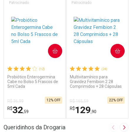
Patrocinado
Patrocinado
COMPRAR
COMPRAR
(12)
(24)
Probiótico Enterogermina
Multivitamínico para
Cabe no Bolso 5 Frascos de
Gravidez Femibion 2 28
5ml Cada
Comprimidos + 28 Cápsulas
12% OFF
22% OFF
R$ 36,99
R$ 165,59
32
129
R$
R$
,59
,90
FECHAR
F
FECHAR
F
Queridinhos da Drogaria
Imagem A
Pró