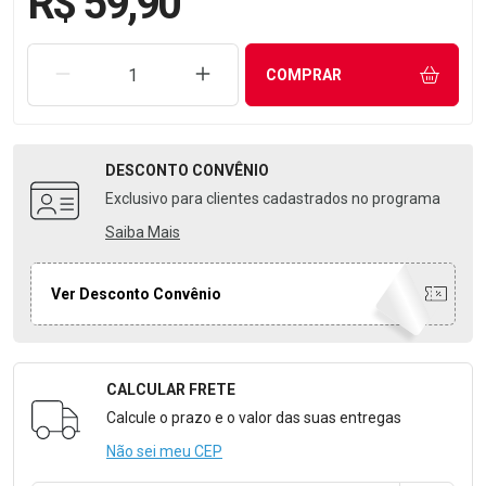
R$ 59,90
REMOVER UMA UNIDADE
AUMENTAR UMA UNIDADE
COMPRAR
DESCONTO
CONVÊNIO
Exclusivo para clientes cadastrados no programa
Saiba Mais
Ver Desconto Convênio
CALCULAR FRETE
Formulário para Calcular o Frete
Calcule o prazo e o valor das suas entregas
Não sei meu CEP