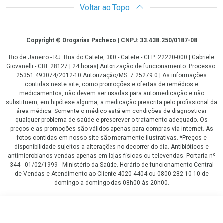
Voltar ao Topo
Copyright
Copyright © Drogarias Pacheco | CNPJ: 33.438.250/0187-08
Rio de Janeiro - RJ: Rua do Catete, 300 - Catete - CEP: 22220-000 | Gabriele
Giovanelli - CRF 28127 | 24 horas| Autorização de funcionamento: Processo:
25351.493074/2012-10 Autorização/MS: 7.25279.0 | As informações
contidas neste site, como promoções e ofertas de remédios e
medicamentos, não devem ser usadas para automedicação e não
substituem, em hipótese alguma, a medicação prescrita pelo profissional da
área médica. Somente o médico está em condições de diagnosticar
qualquer problema de saúde e prescrever o tratamento adequado. Os
preços e as promoções são válidos apenas para compras via internet. As
fotos contidas em nosso site são meramente ilustrativas. *Preços e
disponibilidade sujeitos a alterações no decorrer do dia. Antibióticos e
antimicrobianos vendas apenas em lojas físicas ou televendas. Portaria nº
344 - 01/02/1999 - Ministério da Saúde. Horário de funcionamento Central
de Vendas e Atendimento ao Cliente 4020 4404 ou 0800 282 10 10 de
domingo a domingo das 08h00 às 20h00.
LGPD Aceite os Cookies
R$ 69,90