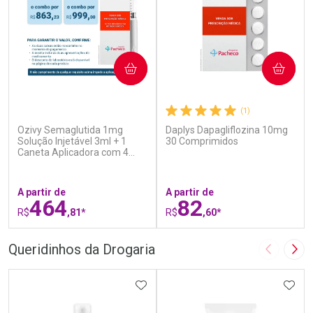
COMPRAR
COMPRAR
(5)
(1)
Ozivy Semaglutida 1mg
Daplys Dapagliflozina 10mg
Solução Injetável 3ml + 1
30 Comprimidos
Caneta Aplicadora com 4
Agulhas
A partir de
A partir de
464
82
R$
,81*
R$
,60*
FECHAR
F
FECHAR
F
Queridinhos da Drogaria
Imagem A
Pró
Laboratório
Laboratório
Por Menos
ADICIONAR AOS FAVORITOS
Por Menos
ADIC