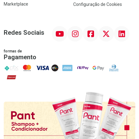
Marketplace
Configuração de Cookies
YouTube
Instagram
Facebook
Twitter
Linkedin
Redes Sociais
formas de
Pagamento
PIX
MasterCard
VISA
ELO
AMEX
NuPay
Google Pay
Diners Club
Hipercard
Promoção em Destaque