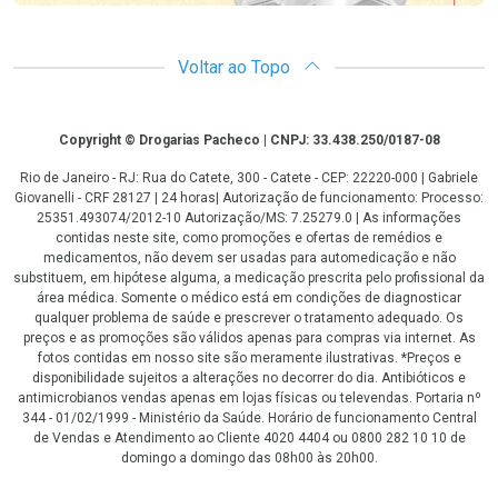
Voltar ao Topo
Copyright
Copyright © Drogarias Pacheco | CNPJ: 33.438.250/0187-08
Rio de Janeiro - RJ: Rua do Catete, 300 - Catete - CEP: 22220-000 | Gabriele
Giovanelli - CRF 28127 | 24 horas| Autorização de funcionamento: Processo:
25351.493074/2012-10 Autorização/MS: 7.25279.0 | As informações
contidas neste site, como promoções e ofertas de remédios e
medicamentos, não devem ser usadas para automedicação e não
substituem, em hipótese alguma, a medicação prescrita pelo profissional da
área médica. Somente o médico está em condições de diagnosticar
qualquer problema de saúde e prescrever o tratamento adequado. Os
preços e as promoções são válidos apenas para compras via internet. As
fotos contidas em nosso site são meramente ilustrativas. *Preços e
disponibilidade sujeitos a alterações no decorrer do dia. Antibióticos e
antimicrobianos vendas apenas em lojas físicas ou televendas. Portaria nº
344 - 01/02/1999 - Ministério da Saúde. Horário de funcionamento Central
de Vendas e Atendimento ao Cliente 4020 4404 ou 0800 282 10 10 de
domingo a domingo das 08h00 às 20h00.