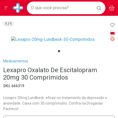
Drogarias Pacheco
Menu
Aces
Ir direto para a home
O que você precisa?
BAIXE
V
i
Baixe nosso APP e aproveite Ofertas Exclusivas!
BUSCAR
O APP
Navegue pela página
Ir direto para o conteúdo
Faça a sua busca
Ir direto para a busca
Ir direto para a conta
AD
1
/ 1
Ir direto para a ajuda
Tarj
Ir direto para a notificações
Med
Ir direto para o carrinho
Ir direto para o menu
Breadcrumb
Medicamentos
Lexapro Oxalato De Escitalopram
20mg 30 Comprimidos
666319
Lexapro 20mg Lundbeck: eficaz no tratamento da depressão e
ansiedade. Caixa com 30 comprimidos. Confira na Drogarias
Pacheco!