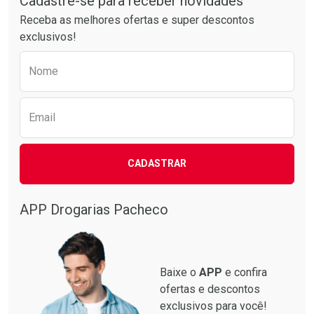
Cadastre-se para receber novidades
Receba as melhores ofertas e super descontos
exclusivos!
Preencha o formulário abaixo para receber 
Nome
Email
CADASTRAR
Ativar Desconto
Ativar Desconto
Comprar sem Desconto
Comprar sem Desconto
Por R$ 63,99/cada
Por R$ 39,99/cada
APP Drogarias Pacheco
Comprar sem Desconto
Comprar sem Desconto
Por R$ 63,99/cada
Por R$ 39,99/cada
Baixe o
APP
e confira
ofertas e descontos
exclusivos para você!