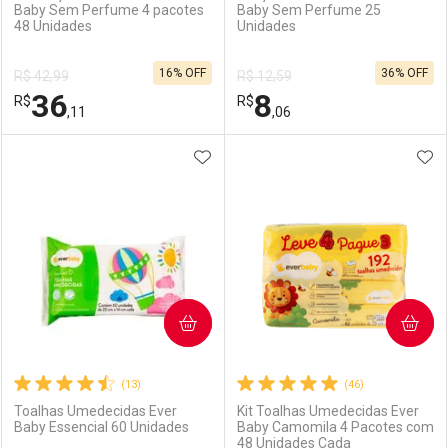
Baby Sem Perfume 4 pacotes
Baby Sem Perfume 25
48 Unidades
Unidades
16% OFF
36% OFF
R$ 42,99
R$ 12,59
36
8
R$
R$
,11
,06
ADICIONAR AOS FAVORITOS
ADI
FECHAR
FECHAR
F
F
Laboratório
Por Menos
Laboratório
Por Menos
COMPRAR
COMPRAR
(13)
(46)
Toalhas Umedecidas Ever
Kit Toalhas Umedecidas Ever
Baby Essencial 60 Unidades
Baby Camomila 4 Pacotes com
48 Unidades Cada