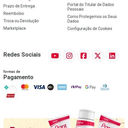
Portal do Titular de Dados
Prazo de Entrega
Pessoais
Reembolso
Como Protegemos os Seus
Troca ou Devolução
Dados
Marketplace
Configuração de Cookies
YouTube
Instagram
Facebook
Twitter
Linkedin
Redes Sociais
formas de
Pagamento
PIX
MasterCard
VISA
ELO
AMEX
NuPay
Google Pay
Diners Club
Hipercard
Promoção em Destaque