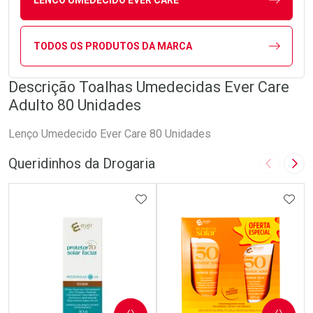
TODOS OS PRODUTOS DA MARCA
Descrição Toalhas Umedecidas Ever Care
Adulto 80 Unidades
Lenço Umedecido Ever Care 80 Unidades
Queridinhos da Drogaria
Imagem A
Pró
ADICIONAR AOS FAVORITOS
ADIC