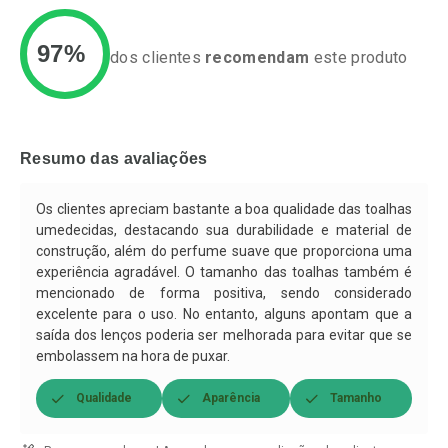
97%
dos clientes
recomendam
este produto
Ativar Desconto
Ativar Desconto
Comprar sem Desconto
Comprar sem Desconto
Resumo das avaliações
Por R$ 37,25/cada
Por R$ 50,25/cada
Comprar sem Desconto
Comprar sem Desconto
Por R$ 37,25/cada
Por R$ 50,25/cada
Os clientes apreciam bastante a boa qualidade das toalhas
umedecidas, destacando sua durabilidade e material de
construção, além do perfume suave que proporciona uma
experiência agradável. O tamanho das toalhas também é
mencionado de forma positiva, sendo considerado
excelente para o uso. No entanto, alguns apontam que a
saída dos lenços poderia ser melhorada para evitar que se
embolassem na hora de puxar.
Qualidade
Aparência
Tamanho