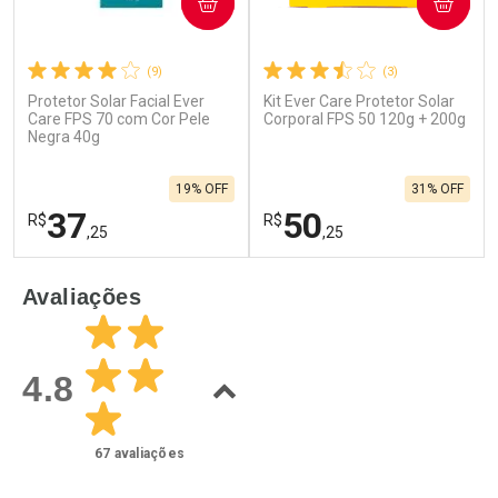
COMPRAR
COMPRAR
(9)
(3)
Protetor Solar Facial Ever
Kit Ever Care Protetor Solar
Care FPS 70 com Cor Pele
Corporal FPS 50 120g + 200g
Negra 40g
19% OFF
31% OFF
37
50
R$
R$
,25
,25
FECHAR
F
FECHAR
F
Avaliações
Laboratório
Laboratório
Por Menos
Por Menos
4.8
67
avaliações