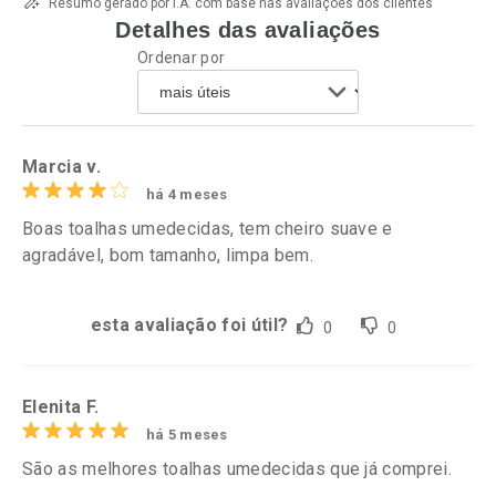
Resumo gerado por I.A. com base nas avaliações dos clientes
Detalhes das avaliações
Ordenar por
Marcia v.
há 4 meses
Boas toalhas umedecidas, tem cheiro suave e
agradável, bom tamanho, limpa bem.
esta avaliação foi útil?
0
0
Elenita F.
há 5 meses
São as melhores toalhas umedecidas que já comprei.