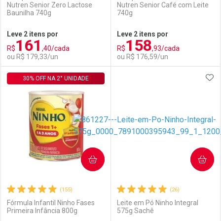
Nutren Senior Zero Lactose
Nutren Senior Café com Leite
Baunilha 740g
740g
Leve 2 itens por
Leve 2 itens por
161
158
R$
,40/cada
R$
,93/cada
ou R$ 179,33/un
ou R$ 176,59/un
ADI
30% OFF NA 2° UNIDADE
FECHAR
FECHAR
F
F
Laboratório
Por Menos
Laboratório
Por Menos
COMPRAR
COMPRAR
(155)
(26)
Fórmula Infantil Ninho Fases
Leite em Pó Ninho Integral
Primeira Infância 800g
575g Sachê