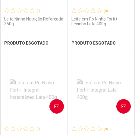
(0)
(0)
Leite Ninho Nutrição Reforçada
Leite em Pó Ninho Forti+
350g
Levinho Lata 400g
Ver Desconto Convênio
Ver Desconto Convênio
PRODUTO ESGOTADO
PRODUTO ESGOTADO
FECHAR
FECHAR
FEC
FEC
Laboratório
Por Menos
Laboratório
Por Menos
AVISE-ME
AVISE-ME
(0)
(0)