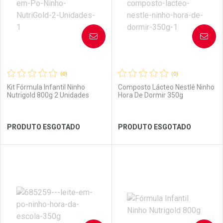
AVISE-ME
AVISE-ME
(0)
(0)
Kit Fórmula Infantil Ninho
Composto Lácteo Nestlé Ninho
Nutrigold 800g 2 Unidades
Hora De Dormir 350g
Ver Desconto Convênio
Ver Desconto Convênio
PRODUTO ESGOTADO
PRODUTO ESGOTADO
FECHAR
FECHAR
FEC
FEC
Laboratório
Por Menos
Laboratório
Por Menos