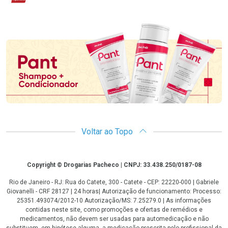
Promoção em Destaque
Voltar ao Topo
Copyright
Copyright © Drogarias Pacheco | CNPJ: 33.438.250/0187-08
Rio de Janeiro - RJ: Rua do Catete, 300 - Catete - CEP: 22220-000 | Gabriele
Giovanelli - CRF 28127 | 24 horas| Autorização de funcionamento: Processo:
25351.493074/2012-10 Autorização/MS: 7.25279.0 | As informações
contidas neste site, como promoções e ofertas de remédios e
medicamentos, não devem ser usadas para automedicação e não