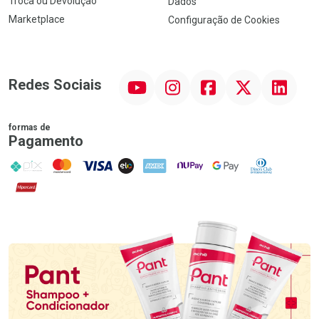
Troca ou Devolução
Dados
Marketplace
Configuração de Cookies
YouTube
Instagram
Facebook
Twitter
Linkedin
Redes Sociais
formas de
Pagamento
PIX
MasterCard
VISA
ELO
AMEX
NuPay
Google Pay
Diners Club
Hipercard
Promoção em Destaque