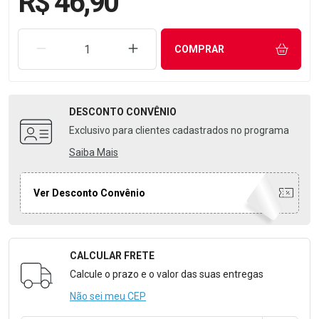
R$ 46,90
REMOVER UMA UNIDADE
AUMENTAR UMA UNIDADE
COMPRAR
DESCONTO
CONVÊNIO
Exclusivo para clientes cadastrados no programa
Saiba Mais
Ver Desconto Convênio
CALCULAR FRETE
Formulário para Calcular o Frete
Calcule o prazo e o valor das suas entregas
Não sei meu CEP