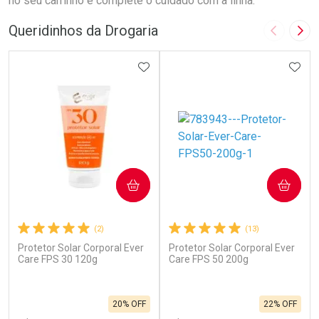
no seu carrinho e complete o cuidado com a linha.
Queridinhos da Drogaria
Imagem A
Pró
ADICIONAR AOS FAVORITOS
ADIC
COMPRAR
COMPRAR
(2)
(13)
Protetor Solar Corporal Ever
Protetor Solar Corporal Ever
Care FPS 30 120g
Care FPS 50 200g
20% OFF
22% OFF