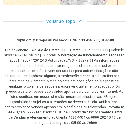
Voltar ao Topo
Copyright
Copyright © Drogarias Pacheco | CNPJ: 33.438.250/0187-08
Rio de Janeiro - RJ: Rua do Catete, 300 - Catete - CEP: 22220-000 | Gabriele
Giovanelli - CRF 28127 | 24 horas| Autorização de funcionamento: Processo:
25351.493074/2012-10 Autorização/MS: 7.25279.0 | As informações
contidas neste site, como promoções e ofertas de remédios e
medicamentos, não devem ser usadas para automedicação e não
substituem, em hipótese alguma, a medicação prescrita pelo profissional da
área médica. Somente o médico está em condições de diagnosticar
qualquer problema de saúde e prescrever o tratamento adequado. Os
preços e as promoções são válidos apenas para compras via internet. As
fotos contidas em nosso site são meramente ilustrativas. *Preços e
disponibilidade sujeitos a alterações no decorrer do dia. Antibióticos e
antimicrobianos vendas apenas em lojas físicas ou televendas. Portaria nº
344 - 01/02/1999 - Ministério da Saúde. Horário de funcionamento Central
de Vendas e Atendimento ao Cliente 4020 4404 ou 0800 282 10 10 de
domingo a domingo das 08h00 às 20h00.