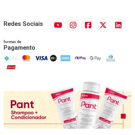
YouTube
Instagram
Facebook
Twitter
Linkedin
Redes Sociais
formas de
Pagamento
PIX
MasterCard
VISA
ELO
AMEX
NuPay
Google Pay
Diners Club
Hipercard
Promoção em Destaque