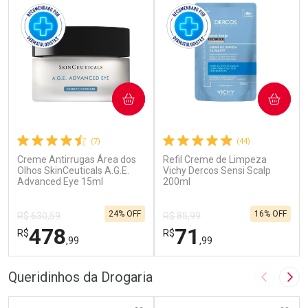
COMPRAR
COMPRAR
(7)
(44)
Creme Antirrugas Área dos
Refil Creme de Limpeza
Olhos SkinCeuticals A.G.E.
Vichy Dercos Sensi Scalp
Advanced Eye 15ml
200ml
24% OFF
16% OFF
R$ 630,59
R$ 85,99
478
71
R$
R$
,99
,99
FECHAR
F
FECHAR
F
Queridinhos da Drogaria
Imagem A
Pró