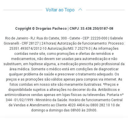
Voltar ao Topo
Copyright
Copyright © Drogarias Pacheco | CNPJ: 33.438.250/0187-08
Rio de Janeiro - RJ: Rua do Catete, 300 - Catete - CEP: 22220-000 | Gabriele
Giovanelli - CRF 28127 | 24 horas| Autorização de funcionamento: Processo:
25351.493074/2012-10 Autorização/MS: 7.25279.0 | As informações
contidas neste site, como promoções e ofertas de remédios e
medicamentos, não devem ser usadas para automedicação e não
substituem, em hipótese alguma, a medicação prescrita pelo profissional da
área médica. Somente o médico está em condições de diagnosticar
qualquer problema de saúde e prescrever o tratamento adequado. Os
preços e as promoções são válidos apenas para compras via internet. As
fotos contidas em nosso site são meramente ilustrativas. *Preços e
disponibilidade sujeitos a alterações no decorrer do dia. Antibióticos e
antimicrobianos vendas apenas em lojas físicas ou televendas. Portaria nº
344 - 01/02/1999 - Ministério da Saúde. Horário de funcionamento Central
de Vendas e Atendimento ao Cliente 4020 4404 ou 0800 282 10 10 de
domingo a domingo das 08h00 às 20h00.
LGPD Aceite os Cookies