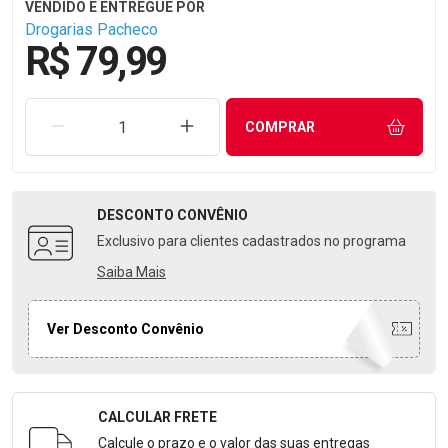
Drogarias Pacheco
R$ 79,99
REMOVER UMA UNIDADE
AUMENTAR UMA UNIDADE
COMPRAR
DESCONTO
CONVÊNIO
Exclusivo para clientes cadastrados no programa
Saiba Mais
Ver Desconto Convênio
CALCULAR FRETE
Formulário para Calcular o Frete
Calcule o prazo e o valor das suas entregas