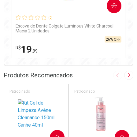
COMPRAR
Comprar sem Desconto
Comprar sem Desconto
Por R$ 99,90/cada
Por R$ 99,90/cada
(0)
Escova de Dente Colgate Luminous White Charcoal
Macia 2 Unidades
26% OFF
19
R$
,99
FECHAR
FECHAR
Laboratório
Por Menos
Produtos Recomendados
Imagem A
Pró
Patrocinado
Patrocinado
Ativar Desconto