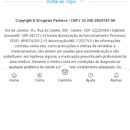
Voltar ao Topo
Copyright
Copyright © Drogarias Pacheco | CNPJ: 33.438.250/0187-08
Rio de Janeiro - RJ: Rua do Catete, 300 - Catete - CEP: 22220-000 | Gabriele
Giovanelli - CRF 28127 | 24 horas| Autorização de funcionamento: Processo:
25351.493074/2012-10 Autorização/MS: 7.25279.0 | As informações
contidas neste site, como promoções e ofertas de remédios e
medicamentos, não devem ser usadas para automedicação e não
substituem, em hipótese alguma, a medicação prescrita pelo profissional da
área médica. Somente o médico está em condições de diagnosticar
qualquer problema de saúde e prescrever o tratamento adequado. Os
preços e as promoções são válidos apenas para compras via internet. As
fotos contidas em nosso site são meramente ilustrativas. *Preços e
Home
Conta
Carrinho
Ajuda
Alertas
disponibilidade sujeitos a alterações no decorrer do dia. Antibióticos e
antimicrobianos vendas apenas em lojas físicas ou televendas. Portaria nº
344 - 01/02/1999 - Ministério da Saúde. Horário de funcionamento Central
de Vendas e Atendimento ao Cliente 4020 4404 ou 0800 282 10 10 de
domingo a domingo das 08h00 às 20h00.
LGPD Aceite os Cookies