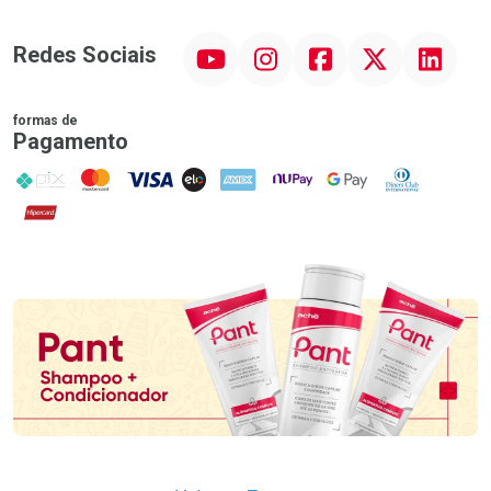
YouTube
Instagram
Facebook
Twitter
Linkedin
Redes Sociais
formas de
Pagamento
PIX
MasterCard
VISA
ELO
AMEX
NuPay
Google Pay
Diners Club
Hipercard
Promoção em Destaque