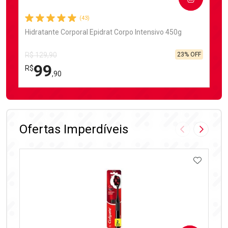
(43)
Hidratante Corporal Epidrat Corpo Intensivo 450g
23% OFF
R$ 129,90
99
R$
,90
FECHAR
FECHAR
Laboratório
Por Menos
Ofertas Imperdíveis
Imagem Anter
Próxima
ADICIO
Ativar Desconto