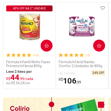
ADIC
40% OFF NA 2° UNIDADE
COMPRAR
COMPRAR
(155)
(13)
Fórmula Infantil Ninho Fases
Fórmula Infantil Nanlac
Primeira Infância 800g
Comfor 2 Unidades de 800g
Leve 2 itens por
24% OFF
R$ 140,99
44
106
R$
,99/cada
R$
,99
ou R$ 56,24/un
FECHAR
FECHAR
FEC
FEC
Laboratório
Laboratório
Por Menos
Por Menos