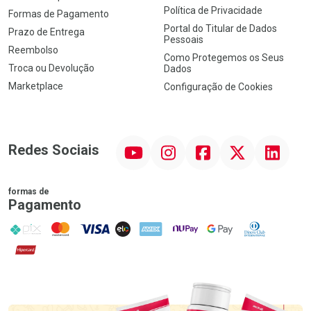
Política de Privacidade
Formas de Pagamento
Portal do Titular de Dados
Prazo de Entrega
Pessoais
Reembolso
Como Protegemos os Seus
Troca ou Devolução
Dados
Marketplace
Configuração de Cookies
YouTube
Instagram
Facebook
Twitter
Linkedin
Redes Sociais
formas de
Pagamento
PIX
MasterCard
VISA
ELO
AMEX
NuPay
Google Pay
Diners Club
Hipercard
Promoção em Destaque