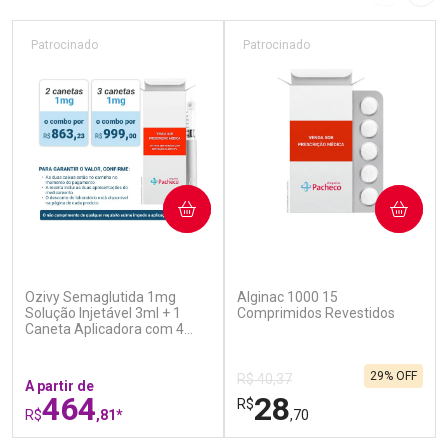
Imagem A
Pró
Patrocinado
Patrocinado
COMPRAR
COMPRAR
(7)
(5)
Ozivy Semaglutida 1mg
Alginac 1000 15
Solução Injetável 3ml + 1
Comprimidos Revestidos
Caneta Aplicadora com 4
Agulhas
29% OFF
R$ 40,37
A partir de
464
28
R$
R$
,81*
,70