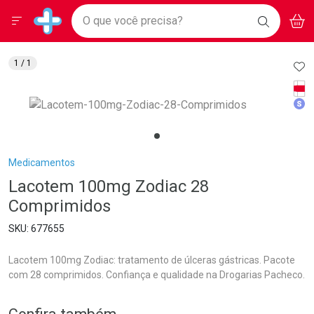
Drogarias Pacheco
Menu
Aces
Ir direto para a home
O que você precisa?
BAIXE
V
i
Baixe nosso APP e aproveite Ofertas Exclusivas!
BUSCAR
O APP
Navegue pela página
Ir direto para o conteúdo
Faça a sua busca
Ir direto para a busca
Ir direto para a conta
AD
1
/ 1
Ir direto para a ajuda
Tarj
Ir direto para a notificações
Med
Ir direto para o carrinho
Ir direto para o menu
Breadcrumb
Medicamentos
Lacotem 100mg Zodiac 28
Comprimidos
677655
Lacotem 100mg Zodiac: tratamento de úlceras gástricas. Pacote
com 28 comprimidos. Confiança e qualidade na Drogarias Pacheco.