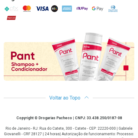
PIX
MasterCard
VISA
ELO
AMEX
NuPay
Google Pay
Diners Club
Hipercard
Promoção em Destaque
Voltar ao Topo
Copyright
Copyright © Drogarias Pacheco | CNPJ: 33.438.250/0187-08
Rio de Janeiro - RJ: Rua do Catete, 300 - Catete - CEP: 22220-000 | Gabriele
Giovanelli - CRF 28127 | 24 horas| Autorização de funcionamento: Processo: