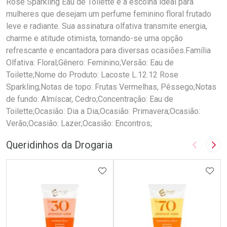
Rose Sparkling Eau de Toilette é a escolha ideal para
mulheres que desejam um perfume feminino floral frutado
leve e radiante. Sua assinatura olfativa transmite energia,
charme e atitude otimista, tornando-se uma opção
refrescante e encantadora para diversas ocasiões.Família
Olfativa: Floral;Gênero: Feminino;Versão: Eau de
Toilette;Nome do Produto: Lacoste L.12.12 Rose
Sparkling;Notas de topo: Frutas Vermelhas, Pêssego;Notas
de fundo: Almíscar, Cedro;Concentração: Eau de
Toilette;Ocasião: Dia a Dia;Ocasião: Primavera;Ocasião:
Verão;Ocasião: Lazer;Ocasião: Encontros;
Queridinhos da Drogaria
Imagem A
Pró
ADICIONAR AOS FAVORITOS
ADIC