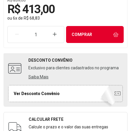
R$ 859,00
R$ 413,00
ou
6
x
de
R$ 68,83
REMOVER UMA UNIDADE
AUMENTAR UMA UNIDADE
COMPRAR
DESCONTO
CONVÊNIO
Exclusivo para clientes cadastrados no programa
Saiba Mais
Ver Desconto Convênio
CALCULAR FRETE
Formulário para Calcular o Frete
Calcule o prazo e o valor das suas entregas