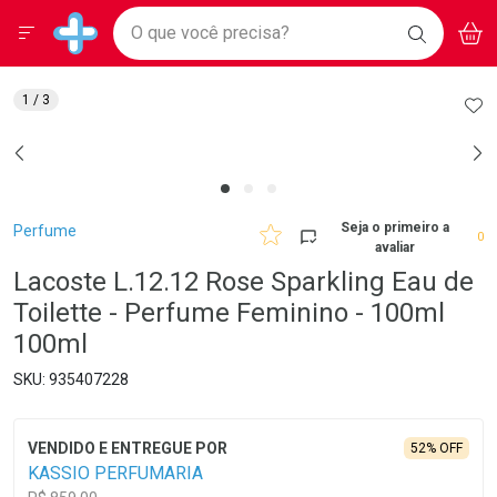
Drogarias Pacheco
Menu
Aces
Ir direto para a home
O que você precisa?
BAIXE
V
i
Baixe nosso APP e aproveite Ofertas Exclusivas!
BUSCAR
O APP
Navegue pela página
Ir direto para o conteúdo
Faça a sua busca
Ir direto para a busca
Ir direto para a conta
AD
1
/ 3
Ir direto para a ajuda
Ir direto para a notificações
Ir direto para o carrinho
Ir direto para o menu
Breadcrumb
Seja o primeiro a
Perfume
0
avaliar
Lacoste L.12.12 Rose Sparkling Eau de
Toilette - Perfume Feminino - 100ml
100ml
935407228
52% OFF
KASSIO PERFUMARIA