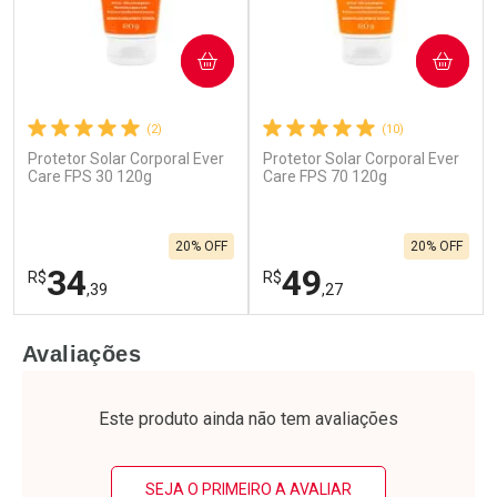
COMPRAR
COMPRAR
(2)
(10)
Protetor Solar Corporal Ever
Protetor Solar Corporal Ever
Care FPS 30 120g
Care FPS 70 120g
20% OFF
20% OFF
34
49
R$
R$
,39
,27
FECHAR
F
FECHAR
F
Avaliações
Laboratório
Laboratório
Por Menos
Por Menos
Este produto ainda não tem avaliações
SEJA O PRIMEIRO A AVALIAR