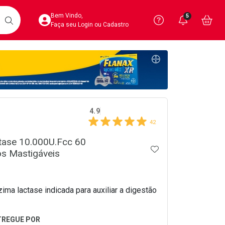
Acesse sua Conta
Precisa de 
Notific
Aces
Bem Vindo,
5
Você po
notifica
Vo
it
BUSCAR
Ver Recursos 
Faça seu Login ou Cadastro
Atendimento ao 
Central de Ajud
crumb
Televendas
4.9
4020-4404
42
tase 10.000U.Fcc 60
ADICIONAR AOS 
s Mastigáveis
ima lactase indicada para auxiliar a digestão