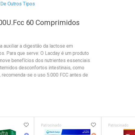
De Outros Tipos
000U.Fcc 60 Comprimidos
a auxiliar a digestão da lactose em
os. Para que serve: O Lacday é um produto
omove benefícios dos nutrientes essenciais
 temidos desconfortos intestinais, como
to, recomenda-se o uso 5.000 FCC antes de
FAVORITOS
ADICIONAR AOS FAVORITOS
ADICIONAR AOS 
Patrocinado
Patrocinado
r
Medicamento Similar
Medicamento De Ref