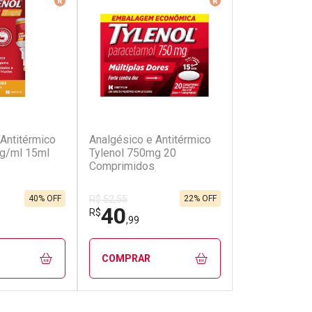
(19)
(45)
Antitérmico
Analgésico e Antitérmico
Antialérgico 
g/ml 15ml
Tylenol 750mg 20
10mg 10 Cáp
Comprimidos
40% OFF
22% OFF
R$ 52,55
40
49
R$
R$
,99
,90
COMPRAR
COMPRAR
FECHAR
FECHAR
FECHAR
FECHAR