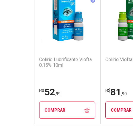
(110)
Colírio Lubrificante Viofta
Colírio Vioft
0,15% 10ml
52
81
R$
R$
,99
,90
COMPRAR
COMPRAR
FECHAR
FECHAR