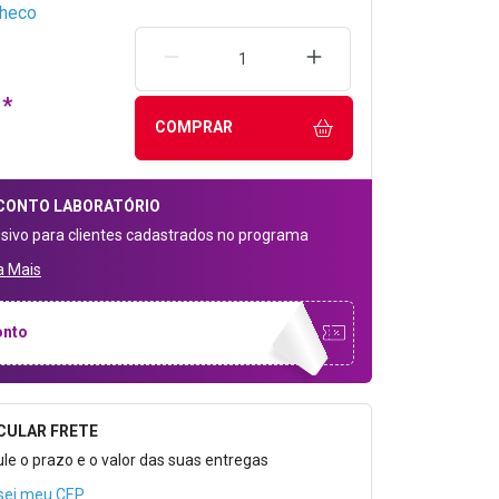
checo
REMOVER UMA UNIDADE
AUMENTAR UMA UNIDA
1*
COMPRAR
CONTO
LABORATÓRIO
usivo para clientes cadastrados no programa
a Mais
onto
CULAR FRETE
o para Calcular o Frete
ule o prazo e o valor das suas entregas
sei meu CEP