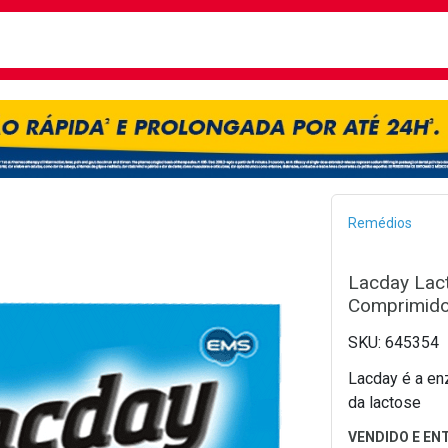
busca
isa?
Bread
Remédios
Lacday Lac
Comprimido
645354
Lacday é a enz
da lactose