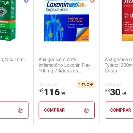
(142)
(99)
a 0,40% 10ml
Analgésico e Anti-
Analgésico e 
inflamatório Loxonin Flex
Tylenol 200m
100mg 7 Adesivos
Gotas
Transdérmicos
14% OFF
R$ 135,49
R$ 50,87
116
30
R$
R$
,99
,58
COMPRAR
COMPRAR
FECHAR
FECHAR
FECHAR
FECHAR