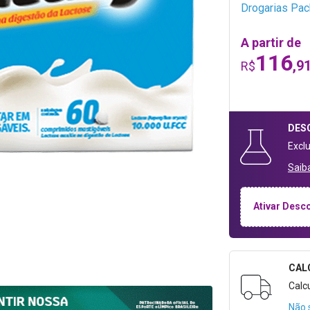
Drogarias Pa
A partir de
116
,9
R$
DES
Excl
Saib
Ativar Desc
CAL
Formulári
Calc
Não 