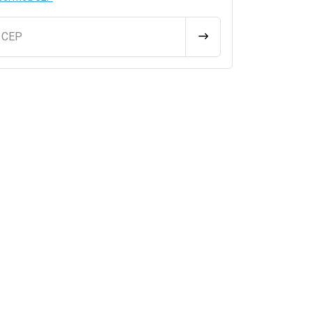
u CEP
CALCULAR FRETE