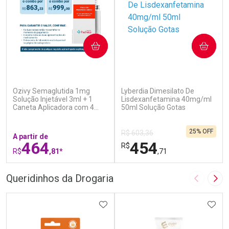
COMPRAR
COMPRAR
(6)
(0)
Ozivy Semaglutida 1mg
Lyberdia Dimesilato De
Solução Injetável 3ml + 1
Lisdexanfetamina 40mg/ml
Caneta Aplicadora com 4
50ml Solução Gotas
Agulhas
25% OFF
R$ 603,36
A partir de
464
454
R$
R$
,81*
,71
FECHAR
F
FECHAR
F
Queridinhos da Drogaria
Imagem A
Pró
Laboratório
Laboratório
Por Menos
ADICIONAR AOS FAVORITOS
Por Menos
ADIC