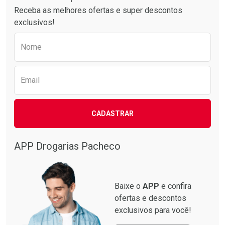
Receba as melhores ofertas e super descontos
exclusivos!
Preencha o formulário abaixo para receber 
Nome
Email
CADASTRAR
Ativar Desconto
Ativar Desconto
Comprar sem Desconto
Comprar sem Desconto
Por R$ 10,39/cada
Por R$ 25,27/cada
APP Drogarias Pacheco
Comprar sem Desconto
Comprar sem Desconto
Por R$ 10,39/cada
Por R$ 25,27/cada
Baixe o
APP
e confira
ofertas e descontos
exclusivos para você!