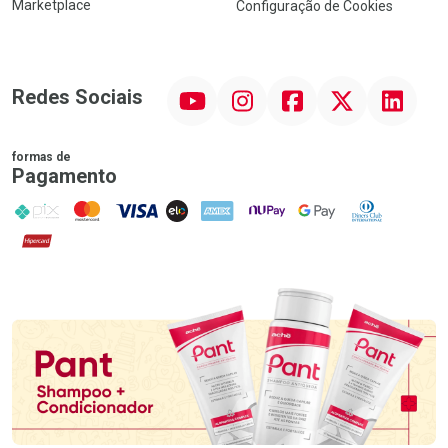
Marketplace
Configuração de Cookies
YouTube
Instagram
Facebook
Twitter
Linkedin
Redes Sociais
formas de
Pagamento
PIX
MasterCard
VISA
ELO
AMEX
NuPay
Google Pay
Diners Club
Hipercard
Promoção em Destaque