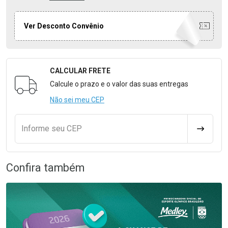
Ver Desconto Convênio
CALCULAR FRETE
Formulário para Calcular o Frete
Calcule o prazo e o valor das suas entregas
Não sei meu CEP
Informe seu CEP
CALCULA
Confira também