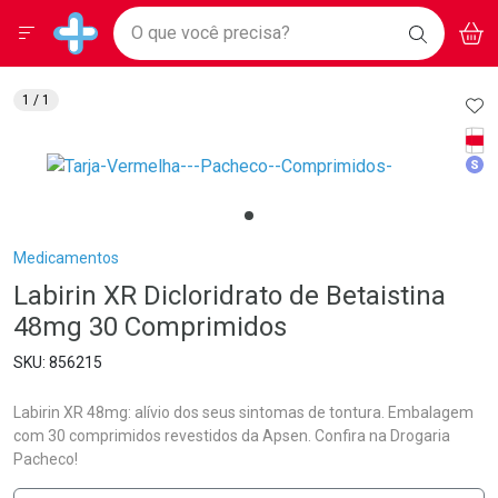
Drogarias Pacheco
Menu
Aces
Ir direto para a home
O que você precisa?
BAIXE
V
i
Baixe nosso APP e aproveite Ofertas Exclusivas!
BUSCAR
O APP
Navegue pela página
Ir direto para o conteúdo
Faça a sua busca
Ir direto para a busca
Ir direto para a conta
AD
1
/ 1
Ir direto para a ajuda
Tarj
Ir direto para a notificações
Med
Ir direto para o carrinho
Ir direto para o menu
Breadcrumb
Medicamentos
Labirin XR Dicloridrato de Betaistina
48mg 30 Comprimidos
856215
Labirin XR 48mg: alívio dos seus sintomas de tontura. Embalagem
com 30 comprimidos revestidos da Apsen. Confira na Drogaria
Pacheco!