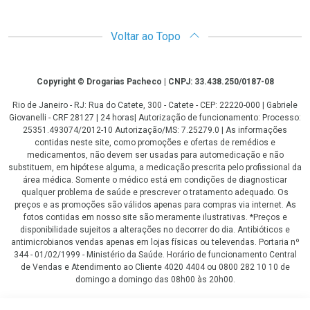
Voltar ao Topo
Copyright
Copyright © Drogarias Pacheco | CNPJ: 33.438.250/0187-08
Rio de Janeiro - RJ: Rua do Catete, 300 - Catete - CEP: 22220-000 | Gabriele
Giovanelli - CRF 28127 | 24 horas| Autorização de funcionamento: Processo:
25351.493074/2012-10 Autorização/MS: 7.25279.0 | As informações
contidas neste site, como promoções e ofertas de remédios e
medicamentos, não devem ser usadas para automedicação e não
substituem, em hipótese alguma, a medicação prescrita pelo profissional da
área médica. Somente o médico está em condições de diagnosticar
qualquer problema de saúde e prescrever o tratamento adequado. Os
preços e as promoções são válidos apenas para compras via internet. As
fotos contidas em nosso site são meramente ilustrativas. *Preços e
disponibilidade sujeitos a alterações no decorrer do dia. Antibióticos e
antimicrobianos vendas apenas em lojas físicas ou televendas. Portaria nº
344 - 01/02/1999 - Ministério da Saúde. Horário de funcionamento Central
de Vendas e Atendimento ao Cliente 4020 4404 ou 0800 282 10 10 de
domingo a domingo das 08h00 às 20h00.
LGPD Aceite os Cookies