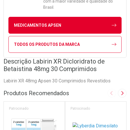
com a maior variedade e qualidade do
Brasil.
MEDICAMENTOS APSEN
TODOS OS PRODUTOS DA MARCA
Descrição Labirin XR Dicloridrato de
Betaistina 48mg 30 Comprimidos
Labirin XR 48mg Apsen 30 Comprimidos Revestidos
Produtos Recomendados
Imagem A
Pró
Patrocinado
Patrocinado