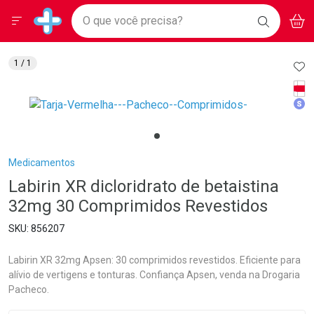
Drogarias Pacheco
Menu
Aces
Ir direto para a home
O que você precisa?
BAIXE
V
i
Baixe nosso APP e aproveite Ofertas Exclusivas!
BUSCAR
O APP
Navegue pela página
Ir direto para o conteúdo
Faça a sua busca
Ir direto para a busca
Ir direto para a conta
AD
1
/ 1
Ir direto para a ajuda
Tarj
Ir direto para a notificações
Med
Ir direto para o carrinho
Ir direto para o menu
Breadcrumb
Medicamentos
Labirin XR dicloridrato de betaistina
32mg 30 Comprimidos Revestidos
856207
Labirin XR 32mg Apsen: 30 comprimidos revestidos. Eficiente para
alívio de vertigens e tonturas. Confiança Apsen, venda na Drogaria
Pacheco.