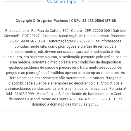
Voltar ao Topo
Copyright
Copyright © Drogarias Pacheco | CNPJ: 33.438.250/0187-08
Rio de Janeiro - RJ: Rua do Catete, 300 - Catete - CEP: 22220-000 | Gabriele
Giovanelli - CRF 28127 | 24 horas| Autorização de funcionamento: Processo:
25351.493074/2012-10 Autorização/MS: 7.25279.0 | As informações
contidas neste site, como promoções e ofertas de remédios e
medicamentos, não devem ser usadas para automedicação e não
substituem, em hipótese alguma, a medicação prescrita pelo profissional da
área médica. Somente o médico está em condições de diagnosticar
qualquer problema de saúde e prescrever o tratamento adequado. Os
preços e as promoções são válidos apenas para compras via internet. As
fotos contidas em nosso site são meramente ilustrativas. *Preços e
disponibilidade sujeitos a alterações no decorrer do dia. Antibióticos e
antimicrobianos vendas apenas em lojas físicas ou televendas. Portaria nº
344 - 01/02/1999 - Ministério da Saúde. Horário de funcionamento Central
de Vendas e Atendimento ao Cliente 4020 4404 ou 0800 282 10 10 de
domingo a domingo das 08h00 às 20h00.
LGPD Aceite os Cookies
R$ 69,54
COMPRAR