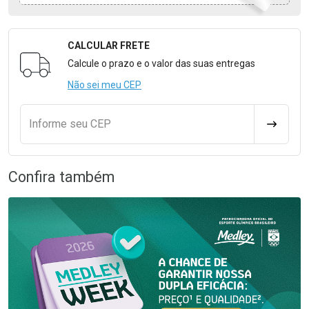
CALCULAR FRETE
Formulário para Calcular o Frete
Calcule o prazo e o valor das suas entregas
Não sei meu CEP
Informe seu CEP
CALCULA
Confira também