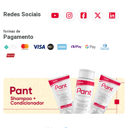
YouTube
Instagram
Facebook
Twitter
Linkedin
Redes Sociais
formas de
Pagamento
PIX
MasterCard
VISA
ELO
AMEX
NuPay
Google Pay
Diners Club
Hipercard
Promoção em Destaque