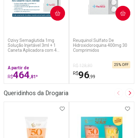
COMPRAR
COMPRAR
(7)
(2)
Ozivy Semaglutida 1mg
Reuquinol Sulfato De
Solução Injetável 3ml + 1
Hidroxicloroquina 400mg 30
Caneta Aplicadora com 4
Comprimidos
Agulhas
25% OFF
R$ 128,80
A partir de
464
96
R$
R$
,81*
,99
FECHAR
F
FECHAR
F
Queridinhos da Drogaria
Imagem A
Pró
Laboratório
Laboratório
Por Menos
ADICIONAR AOS FAVORITOS
Por Menos
ADIC