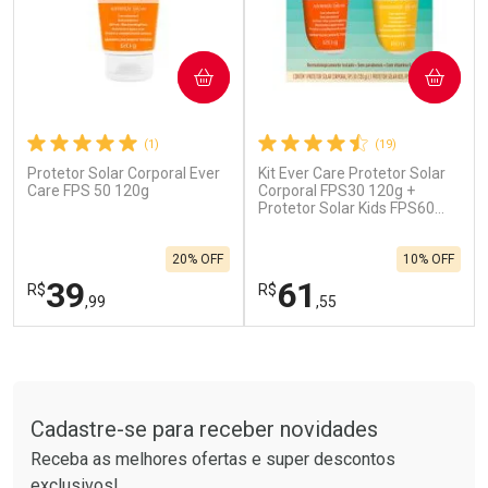
COMPRAR
COMPRAR
(1)
(19)
Protetor Solar Corporal Ever
Kit Ever Care Protetor Solar
Ativar Desconto
Ativar Desconto
Care FPS 50 120g
Corporal FPS30 120g +
Comprar sem Desconto
Protetor Solar Kids FPS60
Comprar sem Desconto
120g
Por R$ 664,02/cada
Por R$ 96,99/cada
Comprar sem Desconto
Comprar sem Desconto
20% OFF
10% OFF
Por R$ 664,02/cada
Por R$ 96,99/cada
39
61
R$
R$
,99
,55
FECHAR
F
FECHAR
F
Tudo sobre a Drogarias Pacheco
Laboratório
Laboratório
Por Menos
Por Menos
Cadastre-se para receber novidades
Receba as melhores ofertas e super descontos
exclusivos!