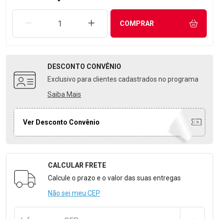
REMOVER UMA UNIDADE
AUMENTAR UMA UNIDADE
COMPRAR
DESCONTO
CONVÊNIO
Exclusivo para clientes cadastrados no programa
Saiba Mais
Ver Desconto Convênio
CALCULAR FRETE
Formulário para Calcular o Frete
Calcule o prazo e o valor das suas entregas
Não sei meu CEP