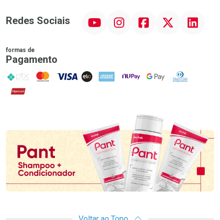
YouTube
Instagram
Facebook
Twitter
Linkedin
Redes Sociais
formas de
Pagamento
PIX
MasterCard
VISA
ELO
AMEX
NuPay
Google Pay
Diners Club
Hipercard
Promoção em Destaque
Voltar ao Topo