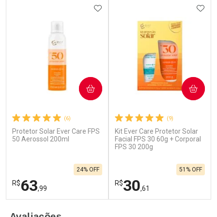
ADICIONAR AOS FAVORITOS
ADIC
COMPRAR
COMPRAR
(6)
(9)
Protetor Solar Ever Care FPS
Kit Ever Care Protetor Solar
50 Aerossol 200ml
Facial FPS 30 60g + Corporal
FPS 30 200g
24% OFF
51% OFF
63
30
R$
R$
,99
,61
FECHAR
F
FECHAR
F
Avaliações