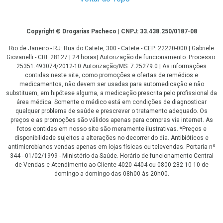
Copyright
Copyright © Drogarias Pacheco | CNPJ: 33.438.250/0187-08
Rio de Janeiro - RJ: Rua do Catete, 300 - Catete - CEP: 22220-000 | Gabriele
Giovanelli - CRF 28127 | 24 horas| Autorização de funcionamento: Processo:
25351.493074/2012-10 Autorização/MS: 7.25279.0 | As informações
contidas neste site, como promoções e ofertas de remédios e
medicamentos, não devem ser usadas para automedicação e não
substituem, em hipótese alguma, a medicação prescrita pelo profissional da
área médica. Somente o médico está em condições de diagnosticar
qualquer problema de saúde e prescrever o tratamento adequado. Os
preços e as promoções são válidos apenas para compras via internet. As
fotos contidas em nosso site são meramente ilustrativas. *Preços e
disponibilidade sujeitos a alterações no decorrer do dia. Antibióticos e
antimicrobianos vendas apenas em lojas físicas ou televendas. Portaria nº
344 - 01/02/1999 - Ministério da Saúde. Horário de funcionamento Central
de Vendas e Atendimento ao Cliente 4020 4404 ou 0800 282 10 10 de
domingo a domingo das 08h00 às 20h00.
LGPD Aceite os Cookies