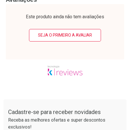
Laboratório
Laboratório
Por Menos
Por Menos
Este produto ainda não tem avaliações
SEJA O PRIMEIRO A AVALIAR
Ativar Desconto
Ativar Desconto
Comprar sem Desconto
Comprar sem Desconto
Tudo sobre a Drogarias Pacheco
Por R$ 63,99/cada
Por R$ 30,61/cada
Comprar sem Desconto
Comprar sem Desconto
Por R$ 63,99/cada
Por R$ 30,61/cada
Cadastre-se para receber novidades
Receba as melhores ofertas e super descontos
exclusivos!