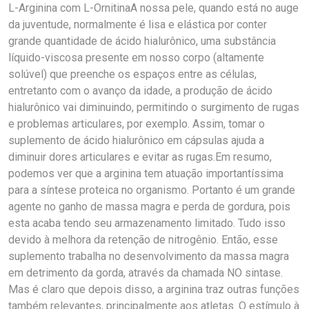
L-Arginina com L-OrnitinaA nossa pele, quando está no auge da juventude, normalmente é lisa e elástica por conter grande quantidade de ácido hialurônico, uma substância líquido-viscosa presente em nosso corpo (altamente solúvel) que preenche os espaços entre as células, entretanto com o avanço da idade, a produção de ácido hialurônico vai diminuindo, permitindo o surgimento de rugas e problemas articulares, por exemplo. Assim, tomar o suplemento de ácido hialurônico em cápsulas ajuda a diminuir dores articulares e evitar as rugas.Em resumo, podemos ver que a arginina tem atuação importantíssima para a síntese proteica no organismo. Portanto é um grande agente no ganho de massa magra e perda de gordura, pois esta acaba tendo seu armazenamento limitado. Tudo isso devido à melhora da retenção de nitrogênio. Então, esse suplemento trabalha no desenvolvimento da massa magra em detrimento da gorda, através da chamada NO sintase. Mas é claro que depois disso, a arginina traz outras funções também relevantes, principalmente aos atletas. O estímulo à produção do hormônio do crescimento, mais insulina e glucagon, elementos essenciais para o progresso da performance nos treinos, é um bom exemplo. Alias, a explosão de força recebe muita melhora, já que a arginina é um dos intermediários nas sínteses do fosfato e da creatina. Com isso, o atleta pode contar com um aliado suplementar para ganhar progressão nos treinos de curta duração e alta intensidade. Assim funciona também aos que pararam por algum tempo de treinar e pretendem recuperar mais rapidamente a capacidade que possuíam antes da pausa. Não podemos esquecer que a suplementação de arginina tem seu papel de importância na recuperação dos tecidos musculares. Isso se deve ao fluxo sanguíneo aprimorado e mais intenso em se tratando da irrigação das células através da NO sintase. Porém, é claro que esses efeitos não aparecem somente pela suplementação de arginina. Pesquisas até comprovam uma atuação imediata dos efeitos assim que se começa a suplementação dessa substância, entretanto, com o tempo poderão ocorrer efeitos colaterais bem desagradáveis caso não seja bem administrada. Mas isso veremos mais adiante. Por enquanto podemos passar a explorar um pouco dos seus maiores benefícios.L-OrnitinaA ornitina, também chamada de l-ornitina, é um aminoácido não essencial, o que quer dizer que ele é produzido pelo corpo, e é derivado da quebra de arginina durante o ciclo do ácido cítrico. Ela ajuda a criar músculos e reduzir a gordura do corpo, principalmente quando é combinada com arginina e carnitina. Ela também é necessária para a formação de citrulina, prolina e ácido glutâmico, aminoácidos que ajudam a fornecer energia às células do corpo. A ornitina é frequentemente vendida como um suplemento para fisiculturistas, em combinação com a arginina, já que estudos laboratoriais indicam que ela aumenta os níveis de insulina e do hormônio do crescimento, além de prevenir a perda de músculos.BenefíciosAjuda a construir a massa muscular magra;Pode inibir o armazenamento de gordura;Promove a cicatrização eficaz;Mantém os níveis saudáveis de colesterol.Posologia Tomar de 1 à 3 cápsulas diariamente ou conforme indicado pelo seu médico. Para obter melhores resultados, tomar com o estômago vazio.Composição sugeridaPorção: 2 cápsulasQuantidade por porção:L-Arginina 500mgL-Ornitina 250mgQual a função da L-arginina?A Arginina estimula a hipófise, aumentando a secreção do hormônio de crescimento; isso explica sua ação queimando gorduras e promovendo o desenvolvimento da massa muscular. Durante o exercício físico, através de desaminação das proteínas, o organismo produz grande quantidade de amônia.Para que serve a Arginina?Além de ser precursora da síntese de óxido nítrico, a arginina participa de processos de transporte e excreção do nitrogênio, síntese de ureia e síntese de proteínas, podendo ser, ainda, precursora da síntese de creatina. Desse modo, a arginina atua no metabolismo energético muscular esquelético, na melhora da sensibilidade à insulina, da tolerância à glicose e da resistência ao estresse oxidativo.³Como a Arginina ajuda no controle de doenças?A arginina exerce importante papel no controle de doenças, já que grande parte dos comprometimentos do sistema cardiovascular e endócrino-metabólico está diretamente ligada à produção de óxido nítrico e/ou sua biodisponibilidade. Sendo assim, a suplementação de arginina pode ser benéfica para o combate a doenças como hipertensão arterial, diabete mellitus e aterosclerose.³ Quais os benefícios da Ornitina?Diminuição dos níveis de amônia: Em uma das ligações e conversões da ornitina, é necessária a presença de amônia, o que faz com que a ornitina ajude a reduzir as concentrações de amônia no sangue, além de aumentar a concentração de ureia, que é um subproduto dessa ligação. Assim, estudos estão sendo feitos sobre a importância da l-ornitina em condições caracterizadas por níveis excessivos de amônia. O foco está principalmente na encefalopatia hepática, uma condição de danos cerebrais causados por uma doença hepática, ou exercício cardiovascular prolongado.Ganho de músculos: A maior parte dos suplementos para ganho de músculos contém uma mistura de ornitina e arginina. A ornitina é responsável por elevar os níveis do hormônio do crescimento (GH) e de insulina. O primeiro é um hormônio necessário para o crescimento muscular e que também ajuda a queimar gordura, enquanto o segundo é um hormônio anabólico, ou seja, ajuda no crescimento muscular.Recuperação: Níveis saudáveis de ornitina no corpo ajudam na recuperação de traumas, queimaduras, infecções e até câncer. Em um estudo, foi observado que pacientes que tomavam de 10 a 30 gramas de uma forma de l-ornitina por dia curavam-se mais rápido, fazendo com que ficassem menos tempo no hospital. Isso porque ela ajuda a manter os tecidos e músculos do corpo. O mesmo efeito foi observado em pacientes que se recuperavam de cirurgias, infecções generalizadas, câncer e trauma.Ansiedade: Um estudo com animais publicado em 2011 na Nutrition and Neuroscience descobriu que a ornitina reduziu comportamentos ansiosos nos animais, comparado ao grupo de controle. Embora os resultados sejam promissores, eles ainda precisam ser confirmados em estudos com humanos.Existe efeitos colaterais?O suplemento de ornitina pode causar efeitos colaterais como irritação estomacal, inquietação e insônia. Além disso, pessoas tomando medicamentos para hipertensão ou para disfunção erétil não devem tomar o suplemento de l-ornitina por possíveis interações entre os medicamentos. O suplemento também pode ser tóxico se entrar em contato direto com os pulmões ou outras membranas mucosas. Grandes quantidades em contato com a pele também podem causar irritação, e o contato com os olhos pode ser perigoso. A ingestão de até 10 gramas por dia de l-ornitina parece ser segura. Acima disso, a ornitina pode causar desconforto gastrointestinal, irritação no estômago, cólicas e diarreia. Quais as contraindicações de L-Arginina?A suplementação de arginina não é recomendada para jovens, cujo desenvolvimento ósseo ainda está incompleto. O uso prolongado de doses altas pode oferecer riscos para portadores de algumas formas de insuficiência renal ou hepática. Essas pessoas só devem usar Arginina com supervisão médica. Pessoas com infecções virais como herpes não devem tomar suplementos de Arginina, que poderia estimular a multiplicação de certos vírus. Mulheres grávidas e em fase de amamentação também devem evitar suplementos de Arginina. Pessoas com esquizofrenia devem evitar o uso de mais de 30 mg/dia. O uso de prolongado é contraindicado, principalmente em altas doses. Onde comprar L-Arginina com L- Ornitina?Só na UnicPharma você encontra L-arginina com L- Ornitina, com os menores preços e as melhores condições.*Não se trata de propaganda, e sim de descrição do produto, consulte sempre um especialista. **Venda Sob prescrição de profissional habilitado, podendo este ser o nosso farmacêutico de acordo com a resolução 586/2013 do conselho de farmácia. Consulte-o. Sugestão de uso e benefícios desenvolvidos por profissional habilitado. Todo produto deste site possui dosagens dentro dos padrões usuais.Advertências* Estiver grávida ou amamentando, consulte um médico antes de usar este Produto.* Mantenha Fora Do Alcance De Crianças. Guarde Em local frio e seco. * Não misturar esse medicamento com outro tipo de estimulante drogas ou bebida alcoólica.1. Nunca compre medicamento sem orientação de um profissional habilitado.2. Imagens meramente ilustrativas.s3. É recomendável uma dieta e exercícios físicos para auxiliar a redução de "peso".4. Pessoas com hipersensibilidade à substância não devem ingerir o produto. 5. Em caso de hipersensibilidade ao produto recomenda-se descontinuar o uso e consultar o médico.6. Não use o medicamento com o prazo de validade vencido.7. Manter em temperatura ambiente (15 a 30ºC). Proteger da luz do calor e da umidade. Nestas condições o medicamento se manterá próprio para o consumo respeitando o prazo de validade indicado na embalagem. 8. Todo medicamento deve ser mantido fora do alcance das crianças.9. Este medicamento não deve ser utilizado por mulheres grávidas sem orientação médica.10. Embora não existam contra-indicações relativas a faixas etárias recomendamos a utilização do produto para pacientes de idade adulta.11. Siga corretamente o modo de usar. Não desaparecendo os sintomas procure orientação médica.12. O uso do medicamento durante o período de amamentação também não é recomendado.13. Este medicamento não deve ser utilizado por menores de 18 anos sem orientação médica.14. "SE PERSISTIREM OS SINTOMAS O MÉDICO DEVERÁ SER CONSULTADO".Referênciahttp://www.purifarma.com.br/Arquivos/Produto/L-ARGININA%20HCL_Nova%20Literatura.pdfhttps://infinitypharma.com.br/wp-content/uploads/2020/05/L-Ornitina.pdfdescricaoshopping: Aproveite nosso desconto progressivo a compra de 3 Unidades do mesmo 10% de Desconto, unicpharma r