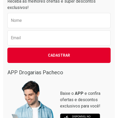
Receba as melhores ofertas e super descontos
exclusivos!
Preencha o formulário abaixo para receber 
Nome
Email
CADASTRAR
Ativar Desconto
Comprar sem Desconto
APP Drogarias Pacheco
Comprar sem Desconto
Por R$ 263,00/cada
Por R$ 263,00/cada
Baixe o
APP
e confira
ofertas e descontos
exclusivos para você!