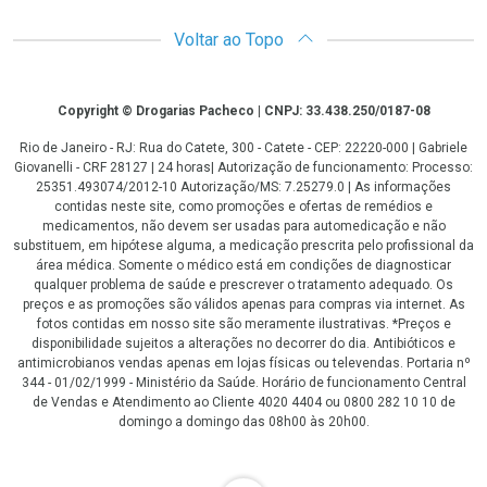
Voltar ao Topo
Copyright
Copyright © Drogarias Pacheco | CNPJ: 33.438.250/0187-08
Rio de Janeiro - RJ: Rua do Catete, 300 - Catete - CEP: 22220-000 | Gabriele
Giovanelli - CRF 28127 | 24 horas| Autorização de funcionamento: Processo:
25351.493074/2012-10 Autorização/MS: 7.25279.0 | As informações
contidas neste site, como promoções e ofertas de remédios e
medicamentos, não devem ser usadas para automedicação e não
substituem, em hipótese alguma, a medicação prescrita pelo profissional da
área médica. Somente o médico está em condições de diagnosticar
qualquer problema de saúde e prescrever o tratamento adequado. Os
preços e as promoções são válidos apenas para compras via internet. As
fotos contidas em nosso site são meramente ilustrativas. *Preços e
disponibilidade sujeitos a alterações no decorrer do dia. Antibióticos e
antimicrobianos vendas apenas em lojas físicas ou televendas. Portaria nº
344 - 01/02/1999 - Ministério da Saúde. Horário de funcionamento Central
de Vendas e Atendimento ao Cliente 4020 4404 ou 0800 282 10 10 de
domingo a domingo das 08h00 às 20h00.
LGPD Aceite os Cookies