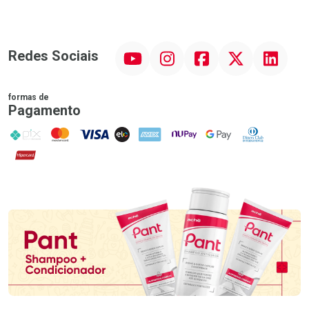
YouTube
Instagram
Facebook
Twitter
Linkedin
Redes Sociais
formas de
Pagamento
PIX
MasterCard
VISA
ELO
AMEX
NuPay
Google Pay
Diners Club
Hipercard
Promoção em Destaque