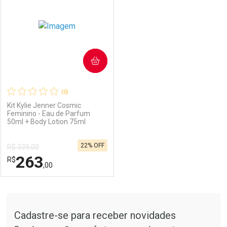
COMPRAR
(0)
Kit Kylie Jenner Cosmic
Feminino - Eau de Parfum
50ml + Body Lotion 75ml
22% OFF
R$ 339,00
263
R$
,00
FECHAR
FECHAR
Tudo sobre a Drogarias Pacheco
Cadastre-se para receber novidades
Laboratório
Por Menos