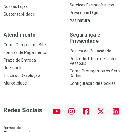
Serviços Farmacêuticos
Nossas Lojas
Prescrição Digital
Sustentabilidade
Assinatura
Atendimento
Segurança e
Privacidade
Como Comprar no Site
Política de Privacidade
Formas de Pagamento
Portal do Titular de Dados
Prazo de Entrega
Pessoais
Reembolso
Como Protegemos os Seus
Troca ou Devolução
Dados
Marketplace
Configuração de Cookies
YouTube
Instagram
Facebook
Twitter
Linkedin
Redes Sociais
formas de