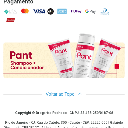
Pagamento
PIX
MasterCard
VISA
ELO
AMEX
NuPay
Google Pay
Diners Club
Hipercard
Promoção em Destaque
Voltar ao Topo
Copyright
Copyright © Drogarias Pacheco | CNPJ: 33.438.250/0187-08
Rio de Janeiro - RJ: Rua do Catete, 300 - Catete - CEP: 22220-000 | Gabriele
Giovanelli - CRF 28127 | 24 horas| Autorização de funcionamento: Processo: