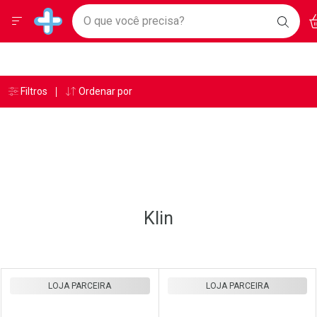
Drogarias Pacheco
Menu
Ac
Ir direto para a home
O que você precisa?
BAIXE
Baixe nosso APP e aproveite Ofertas Exclusivas!
BUSC
O AP
Navegue pela página
Ir direto para o conteúdo
Faça a sua busca
Ir direto para a busca
Ir direto para a conta
Ir direto para a ajuda
Âncoras
Breadcrumb
Filtros
Ordenar por
Drogarias Pacheco
Klin
Ir direto para a notificações
Ir direto para o carrinho
Ir direto para o menu
Klin
Prateleira
LOJA PARCEIRA
LOJA PARCEIRA