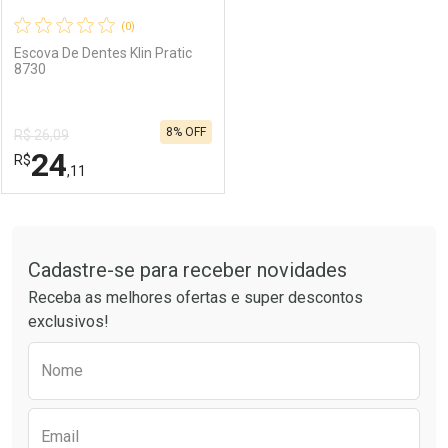
(0)
Escova De Dentes Klin Pratic
8730
Ativar Desconto
Ativar Desconto
8% OFF
R$ 26,09
Comprar sem Desconto
Comprar sem Desconto
24
R$
Comprar sem Desconto
Comprar sem Desconto
Por R$ 24,11/cada
Por R$ 21,43/cada
,11
Por R$ 24,11/cada
Por R$ 21,43/cada
FECHAR
FECHAR
Tudo sobre a Drogarias Pacheco
Cadastre-se para receber novidades
Laboratório
Por Menos
Receba as melhores ofertas e super descontos
exclusivos!
Preencha o formulário abaixo para receber 
Nome
Email