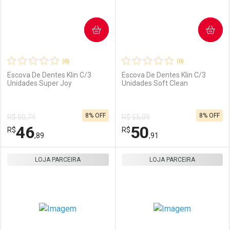
COMPRAR
COMPRAR
(0)
(0)
Escova De Dentes Klin C/3
Escova De Dentes Klin C/3
Unidades Super Joy
Unidades Soft Clean
Ativar Desconto
Ativar Desconto
8% OFF
8% OFF
R$ 50,74
R$ 55,09
Comprar sem Desconto
Comprar sem Desconto
46
50
R$
Comprar sem Desconto
R$
Comprar sem Desconto
Por R$ 53,59/cada
Por R$ 20,09/cada
,89
,91
Por R$ 53,59/cada
Por R$ 20,09/cada
LOJA PARCEIRA
FECHAR
FECHAR
LOJA PARCEIRA
F
F
Laboratório
Por Menos
Laboratório
Por Menos