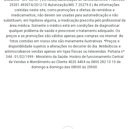
25351.493074/2012-10 Autorização/MS: 7.25279.0 | As informações
contidas neste site, como promoções e ofertas de remédios e
medicamentos, não devem ser usadas para automedicação e não
substituem, em hipótese alguma, a medicação prescrita pelo profissional da
área médica. Somente o médico está em condições de diagnosticar
qualquer problema de saúde e prescrever o tratamento adequado. Os
preços e as promoções são válidos apenas para compras via internet. As
fotos contidas em nosso site são meramente ilustrativas. *Preços e
disponibilidade sujeitos a alterações no decorrer do dia. Antibióticos e
antimicrobianos vendas apenas em lojas físicas ou televendas. Portaria nº
344 - 01/02/1999 - Ministério da Saúde. Horário de funcionamento Central
de Vendas e Atendimento ao Cliente 4020 4404 ou 0800 282 10 10 de
domingo a domingo das 08h00 às 20h00.
LGPD Aceite os Cookies