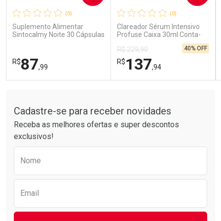
(0)
(0)
Comprar sem Desconto
Comprar sem Desconto
Comprar sem Desconto
Comprar sem Desconto
Suplemento Alimentar
Clareador Sérum Intensivo
Por R$ 15,99/cada
Por R$ 26,99/cada
Por R$ 15,99/cada
Por R$ 26,99/cada
Sintocalmy Noite 30 Cápsulas
Profuse Caixa 30ml Conta-
Gotas
40% OFF
R$ 229,90
87
137
R$
R$
,99
,94
Tudo sobre a Drogarias Pacheco
FECHAR
FECHAR
FEC
FEC
Laboratório
Laboratório
Por Menos
Por Menos
Cadastre-se para receber novidades
Receba as melhores ofertas e super descontos
exclusivos!
Preencha o formulário abaixo para receber 
Nome
Email
Ativar Desconto
Ativar Desconto