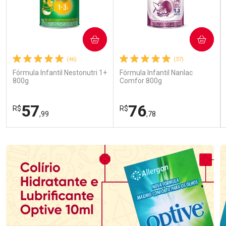
COMPRAR
COMPRAR
(46)
(37)
Fórmula Infantil Nestonutri 1+
Fórmula Infantil Nanlac
800g
Comfor 800g
57
76
R$
R$
,99
,78
FECHAR
FECHAR
FEC
FEC
Laboratório
Laboratório
Por Menos
Por Menos