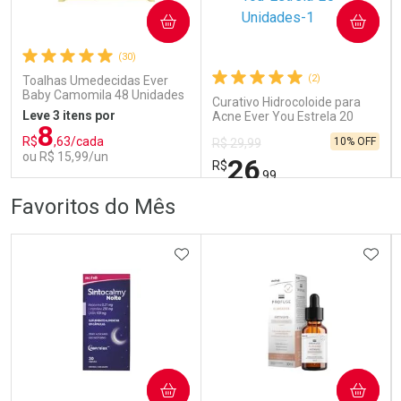
COMPRAR
COMPRAR
Ativar Desconto
Ativar Desconto
(30)
Comprar sem Desconto
Comprar sem Desconto
Comprar sem Desconto
Comprar sem Desconto
(2)
Toalhas Umedecidas Ever
Por R$ 142,49/cada
Por R$ 70,79/cada
Por R$ 142,49/cada
Por R$ 70,79/cada
Baby Camomila 48 Unidades
Curativo Hidrocoloide para
Leve 3 itens por
Acne Ever You Estrela 20
8
Unidades
R$
,63/cada
10% OFF
R$ 29,99
ou R$ 15,99/un
26
R$
,99
FECHAR
FECHAR
FEC
FEC
Favoritos do Mês
Laboratório
Laboratório
Por Menos
Por Menos
ADICIONAR AOS FAVORITOS
ADIC
COMPRAR
COMPRAR
Ativar Desconto
Ativar Desconto