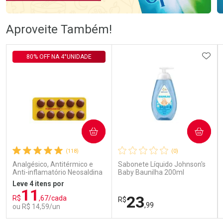
Ativar Desconto
Ativar Desconto
Aproveite Também!
Comprar sem Desconto
Comprar sem Desconto
Comprar sem Desconto
Comprar sem Desconto
ADIC
80% OFF NA 4°UNIDADE
Por R$ 57,99/cada
Por R$ 76,78/cada
Por R$ 57,99/cada
Por R$ 76,78/cada
COMPRAR
COMPRAR
(118)
(0)
Analgésico, Antitérmico e
Sabonete Líquido Johnson's
Anti-inflamatório Neosaldina
Baby Baunilha 200ml
30mg + 300mg + 30mg 10
Leve 4 itens por
Drágeas
11
23
R$
,67/cada
R$
,99
ou R$ 14,59/un