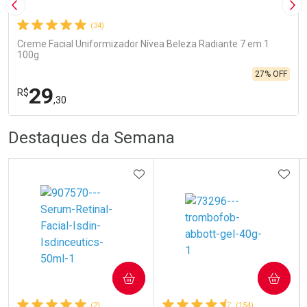
Imagem Anterior
Pró
(34)
Creme Facial Uniformizador Nívea Beleza Radiante 7 em 1
100g
27% OFF
29
R$
,30
R
R
FECHA
FECHA
Destaques da Semana
Laboratório
Por Menos
ADICIONAR AOS FAVORITOS
ADIC
Ativar Desconto
COMPRAR
COMPRAR
(2)
(154)