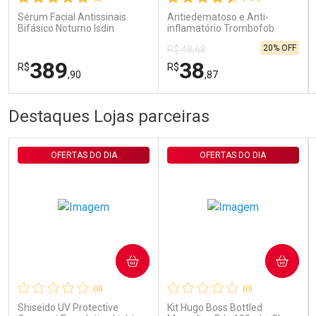
Comprar sem Desconto
Comprar sem Desconto
Por R$ 29,30/cada
Por R$ 29,30/cada
Sérum Facial Antissinais
Antiedematoso e Anti-
Bifásico Noturno Isdin
inflamatório Trombofob
Isdinceutics Retinal com
200U/g 40g
20% OFF
R$ 48,68
Retinaldeído 50ml
389
38
R$
R$
,90
,87
FECHAR
FECHAR
FEC
FEC
Destaques Lojas parceiras
Laboratório
Laboratório
Por Menos
Por Menos
OFERTAS DO DIA
OFERTAS DO DIA
COMPRAR
COMPRAR
Ativar Desconto
Ativar Desconto
(0)
(0)
Comprar sem Desconto
Comprar sem Desconto
Comprar sem Desconto
Comprar sem Desconto
Shiseido UV Protective
Kit Hugo Boss Bottled