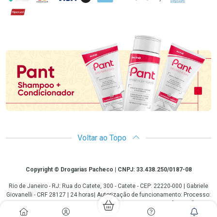
Hipercard
Promoção em Destaque
Voltar ao Topo
Copyright
Copyright © Drogarias Pacheco | CNPJ: 33.438.250/0187-08
Rio de Janeiro - RJ: Rua do Catete, 300 - Catete - CEP: 22220-000 | Gabriele
Giovanelli - CRF 28127 | 24 horas| Autorização de funcionamento: Processo:
25351.493074/2012-10 Autorização/MS: 7.25279.0 | As informações
contidas neste site, como promoções e ofertas de remédios e