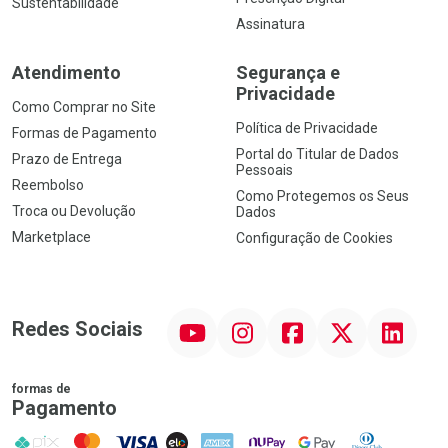
Sustentabilidade
Assinatura
Atendimento
Segurança e
Privacidade
Como Comprar no Site
Política de Privacidade
Formas de Pagamento
Portal do Titular de Dados
Prazo de Entrega
Pessoais
Reembolso
Como Protegemos os Seus
Troca ou Devolução
Dados
Marketplace
Configuração de Cookies
YouTube
Instagram
Facebook
Twitter
Linkedin
Redes Sociais
formas de
Pagamento
PIX
MasterCard
VISA
ELO
AMEX
NuPay
Google Pay
Diners Club