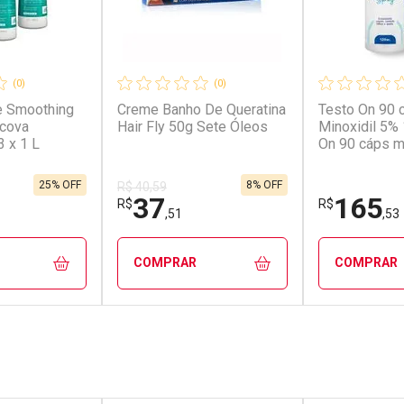
(0)
(0)
e Smoothing
Creme Banho De Queratina
Testo On 90 
scova
Hair Fly 50g Sete Óleos
Minoxidil 5%
3 x 1 L
On 90 cáps m
5% 120ml
25% OFF
8% OFF
R$ 40,59
37
165
R$
R$
,51
,53
COMPRAR
COMPRAR
FECHAR
FECHAR
FECHAR
FECHAR
rio
Laboratório
Laborató
os
Por Menos
Por Men