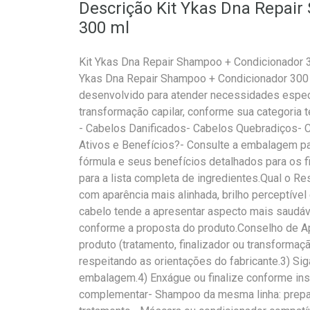
Descrição Kit Ykas Dna Repai
300 ml
Kit Ykas Dna Repair Shampoo + Condicionador 
Ykas Dna Repair Shampoo + Condicionador 300 
desenvolvido para atender necessidades específ
transformação capilar, conforme sua categoria 
- Cabelos Danificados- Cabelos Quebradiços-
Ativos e Benefícios?- Consulte a embalagem par
fórmula e seus benefícios detalhados para os
para a lista completa de ingredientes.Qual o R
com aparência mais alinhada, brilho perceptível
cabelo tende a apresentar aspecto mais saudá
conforme a proposta do produto.Conselho de Ap
produto (tratamento, finalizador ou transformaç
respeitando as orientações do fabricante.3) Si
embalagem.4) Enxágue ou finalize conforme in
complementar- Shampoo da mesma linha: prepar