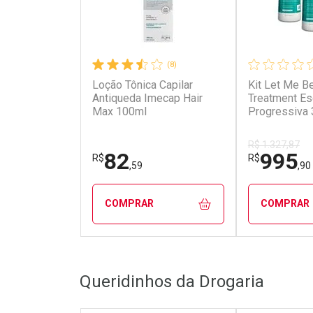
(8)
Loção Tônica Capilar
Kit Let Me B
Antiqueda Imecap Hair
Treatment E
Max 100ml
Progressiva 
R$ 1.327,87
82
995
R$
R$
,59
,90
COMPRAR
COMPRAR
FECHAR
FECHAR
Queridinhos da Drogaria
Laboratório
Laborató
Por Menos
Por Men