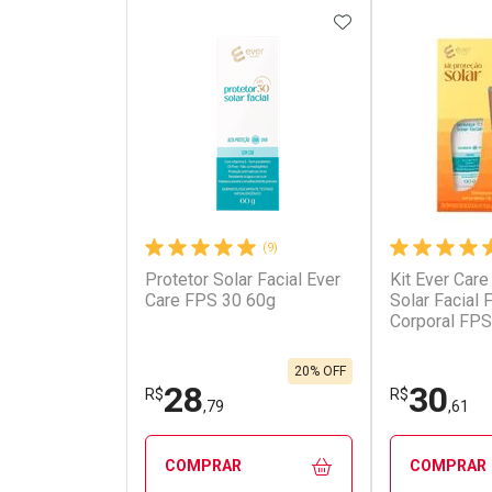
ADICIONAR AOS 
(9)
Protetor Solar Facial Ever
Kit Ever Care
Ativar Desconto
Ativar Des
Care FPS 30 60g
Solar Facial
Corporal FPS
Comprar sem Desconto
Comprar s
Comprar sem Desconto
Comprar s
Por R$ 82,59/cada
Por R$ 995
Por R$ 82,59/cada
Por R$ 995,
20% OFF
28
30
R$
R$
,79
,61
COMPRAR
COMPRAR