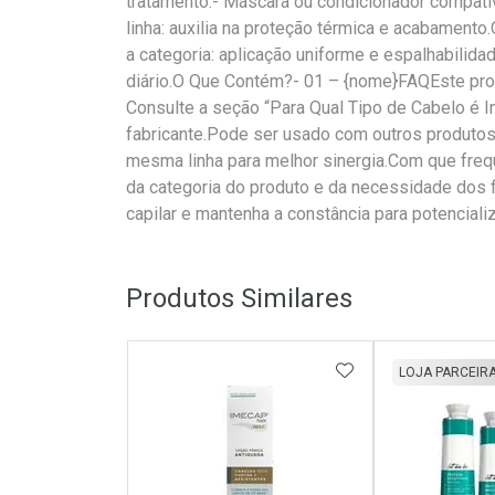
tratamento.- Máscara ou condicionador compatíve
linha: auxilia na proteção térmica e acabament
a categoria: aplicação uniforme e espalhabilida
diário.O Que Contém?- 01 – {nome}FAQEste prod
Consulte a seção “Para Qual Tipo de Cabelo é 
fabricante.Pode ser usado com outros produto
mesma linha para melhor sinergia.Com que freq
da categoria do produto e da necessidade dos fi
capilar e mantenha a constância para potenciali
Produtos Similares
ADICIONAR AOS 
LOJA PARCEIR