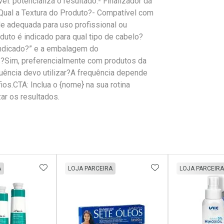
l: potencializa o resultado.- Finalizador da
o.Qual a Textura do Produto?- Compatível com
de adequada para uso profissional ou
uto é indicado para qual tipo de cabelo?
Indicado?” e a embalagem do
s?Sim, preferencialmente com produtos da
uência devo utilizar?A frequência depende
os.CTA: Inclua o {nome} na sua rotina
zar os resultados.
FAVORITOS
ADICIONAR AOS FAVORITOS
ADICIONAR AOS 
A
LOJA PARCEIRA
LOJA PARCEIRA