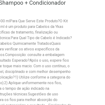
r Shampoo + Condicionador
300 mlPara Que Serve Este Produto?O Kit
ml é um produto para Cabelos da Ykas
icas de tratamento, finalização ou
técnica.Para Qual Tipo de Cabelo é Indicado?
 Cabelos Quimicamente TratadosQuais
a verificar os ativos específicos da
 fios.Composição: consulte a embalagem
esultado Esperado?Após o uso, espere fios
 e toque mais macio. Com o uso contínuo, o
vel, disciplinado e com melhor desempenho
licação?1) Utilize conforme a categoria do
ão).2) Aplique uniformemente nos fios,
ga o tempo de ação indicado na
struções técnicas.Sugestões de uso
a os fios para melhor absorção do