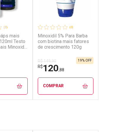
(0)
(0)
cáps mais
Minoxidil 5% Para Barba
 120ml Testo
com biotina mais fatores
ais Minoxidil
de crescimento 120g
19% OFF
R$ 149,90
120
R$
,88
COMPRAR
FECHAR
FECHAR
FECHAR
FECHAR
rio
Laboratório
os
Por Menos