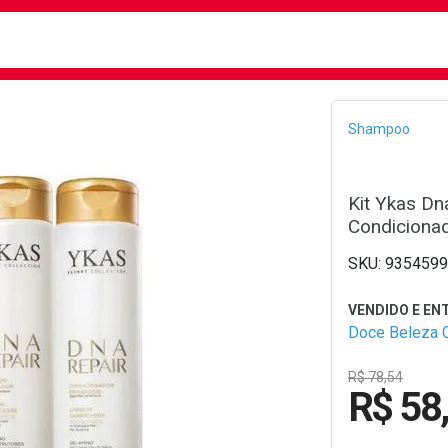
busca
isa?
Bread
Shampoo
Kit Ykas D
Condiciona
9354599
Doce Beleza 
R$ 78,54
R$ 58