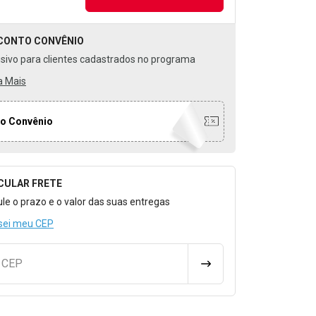
CONTO
CONVÊNIO
usivo para clientes cadastrados no programa
a Mais
o Convênio
CULAR FRETE
o para Calcular o Frete
ule o prazo e o valor das suas entregas
sei meu CEP
u CEP
CALCULAR FRETE