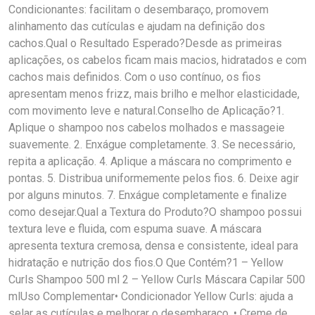
Condicionantes: facilitam o desembaraço, promovem
alinhamento das cutículas e ajudam na definição dos
cachos.Qual o Resultado Esperado?Desde as primeiras
aplicações, os cabelos ficam mais macios, hidratados e com
cachos mais definidos. Com o uso contínuo, os fios
apresentam menos frizz, mais brilho e melhor elasticidade,
com movimento leve e natural.Conselho de Aplicação?1.
Aplique o shampoo nos cabelos molhados e massageie
suavemente. 2. Enxágue completamente. 3. Se necessário,
repita a aplicação. 4. Aplique a máscara no comprimento e
pontas. 5. Distribua uniformemente pelos fios. 6. Deixe agir
por alguns minutos. 7. Enxágue completamente e finalize
como desejar.Qual a Textura do Produto?O shampoo possui
textura leve e fluida, com espuma suave. A máscara
apresenta textura cremosa, densa e consistente, ideal para
hidratação e nutrição dos fios.O Que Contém?1 – Yellow
Curls Shampoo 500 ml 2 – Yellow Curls Máscara Capilar 500
mlUso Complementar• Condicionador Yellow Curls: ajuda a
selar as cutículas e melhorar o desembaraço. • Creme de