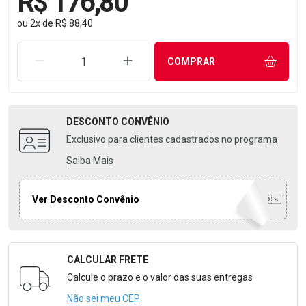
R$ 176,80
ou
2
x
de
R$ 88,40
REMOVER UMA UNIDADE
AUMENTAR UMA UNIDADE
COMPRAR
DESCONTO
CONVÊNIO
Exclusivo para clientes cadastrados no programa
Saiba Mais
Ver Desconto Convênio
CALCULAR FRETE
Formulário para Calcular o Frete
Calcule o prazo e o valor das suas entregas
Não sei meu CEP