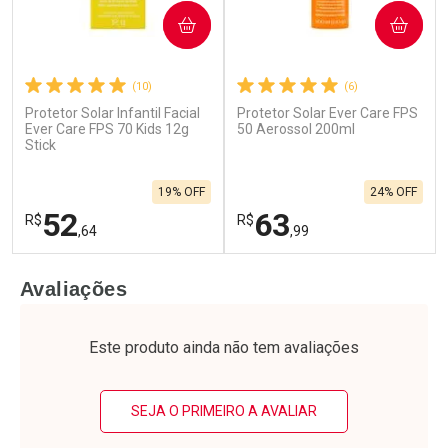
COMPRAR
COMPRAR
(10)
(6)
Protetor Solar Infantil Facial
Protetor Solar Ever Care FPS
Ever Care FPS 70 Kids 12g
50 Aerossol 200ml
Stick
19% OFF
24% OFF
52
63
R$
R$
,64
,99
FECHAR
F
FECHAR
F
Avaliações
Laboratório
Laboratório
Por Menos
Por Menos
Este produto ainda não tem avaliações
SEJA O PRIMEIRO A AVALIAR