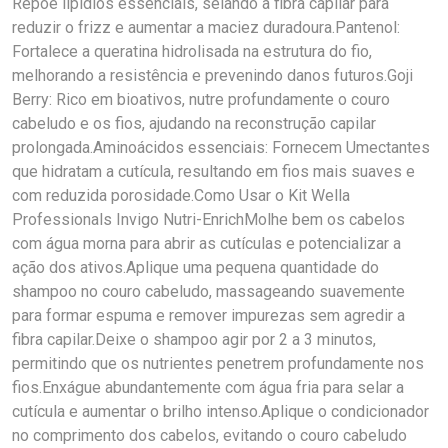
Repõe lipídios essenciais, selando a fibra capilar para
reduzir o frizz e aumentar a maciez duradoura.Pantenol:
Fortalece a queratina hidrolisada na estrutura do fio,
melhorando a resistência e prevenindo danos futuros.Goji
Berry: Rico em bioativos, nutre profundamente o couro
cabeludo e os fios, ajudando na reconstrução capilar
prolongada.Aminoácidos essenciais: Fornecem Umectantes
que hidratam a cutícula, resultando em fios mais suaves e
com reduzida porosidade.Como Usar o Kit Wella
Professionals Invigo Nutri-EnrichMolhe bem os cabelos
com água morna para abrir as cutículas e potencializar a
ação dos ativos.Aplique uma pequena quantidade do
shampoo no couro cabeludo, massageando suavemente
para formar espuma e remover impurezas sem agredir a
fibra capilar.Deixe o shampoo agir por 2 a 3 minutos,
permitindo que os nutrientes penetrem profundamente nos
fios.Enxágue abundantemente com água fria para selar a
cutícula e aumentar o brilho intenso.Aplique o condicionador
no comprimento dos cabelos, evitando o couro cabeludo