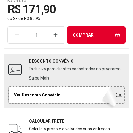
R$ 341,90
R$ 171,90
ou
2
x
de
R$ 85,95
REMOVER UMA UNIDADE
AUMENTAR UMA UNIDADE
COMPRAR
DESCONTO
CONVÊNIO
Exclusivo para clientes cadastrados no programa
Saiba Mais
Ver Desconto Convênio
CALCULAR FRETE
Formulário para Calcular o Frete
Calcule o prazo e o valor das suas entregas