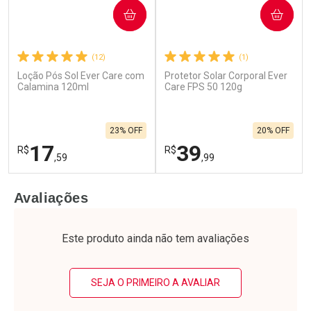
COMPRAR
COMPRAR
(12)
(1)
Loção Pós Sol Ever Care com
Protetor Solar Corporal Ever
Calamina 120ml
Care FPS 50 120g
23% OFF
20% OFF
17
39
R$
R$
,59
,99
FECHAR
F
FECHAR
F
Avaliações
Laboratório
Laboratório
Por Menos
Por Menos
Este produto ainda não tem avaliações
SEJA O PRIMEIRO A AVALIAR