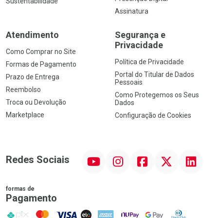
Sustentabilidade
Assinatura
Atendimento
Segurança e
Privacidade
Como Comprar no Site
Política de Privacidade
Formas de Pagamento
Portal do Titular de Dados
Prazo de Entrega
Pessoais
Reembolso
Como Protegemos os Seus
Troca ou Devolução
Dados
Marketplace
Configuração de Cookies
YouTube
Instagram
Facebook
Twitter
Linkedin
Redes Sociais
formas de
Pagamento
PIX
MasterCard
VISA
ELO
AMEX
NuPay
Google Pay
Diners Club