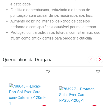
elasticidade.
Facilita o desembaraço, reduzindo o o tempo de
penteação sem causar danos mecânicos aos fios.
Aumento do brilho intenso, deixando os cabelos
sedosos e com aparência saudável por mais tempo.
Proteção contra estresses futuros, com vitaminas que
atuam como antioxidantes para perdoar a cutícula.
;
Queridinhos da Drogaria
Imagem A
Pró
ADICIONAR AOS FAVORITOS
ADIC