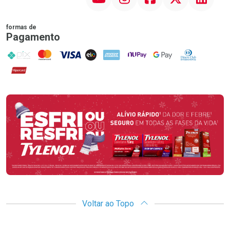
formas de
Pagamento
PIX
MasterCard
VISA
ELO
AMEX
NuPay
Google Pay
Diners Club
Hipercard
Promoção em Destaque
Voltar ao Topo