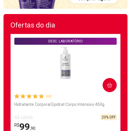
Ofertas do dia
DESC. LABORATÓRIO
COMPRAR
(43)
Hidratante Corporal Epidrat Corpo Intensivo 450g
23% OFF
R$ 129,90
99
R$
,90