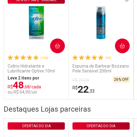
50% OFF NA 2° UNIDADE
Ativar Desconto
COMPRAR
COMPRAR
(136)
(56)
Comprar sem Desconto
Comprar sem Desconto
Por R$ 143,94/cada
Por R$ 143,94/cada
Colírio Hidratante e
Espuma de Barbear Bozzano
Lubrificante Optive 10ml
Pele Sensível 200ml
Leve 2 itens por
26% OFF
R$ 29,99
48
22
R$
,68/cada
R$
,33
ou R$ 64,90/un
FECHAR
FECHAR
FEC
FEC
Destaques Lojas parceiras
Laboratório
Laboratório
Por Menos
Por Menos
OFERTAS DO DIA
OFERTAS DO DIA