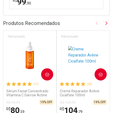
99
R$
,90
FECHAR
FECHAR
Laboratório
Por Menos
Produtos Recomendados
Imagem A
Pró
Patrocinado
Patrocinado
Ativar Desconto
COMPRAR
COMPRAR
Comprar sem Desconto
Comprar sem Desconto
(17)
(20)
Por R$ 99,90/cada
Por R$ 99,90/cada
Sérum Facial Concentrado
Creme Reparador Avène
Vitamina C Darrow Actine
Cicalfate 100ml
30ml
19% OFF
19% OFF
R$ 99,99
R$ 129,99
80
104
R$
R$
,59
,79