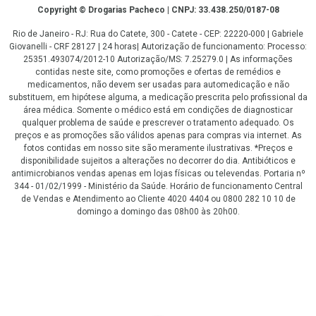
Copyright
Copyright © Drogarias Pacheco | CNPJ: 33.438.250/0187-08
Rio de Janeiro - RJ: Rua do Catete, 300 - Catete - CEP: 22220-000 | Gabriele
Giovanelli - CRF 28127 | 24 horas| Autorização de funcionamento: Processo:
25351.493074/2012-10 Autorização/MS: 7.25279.0 | As informações
contidas neste site, como promoções e ofertas de remédios e
medicamentos, não devem ser usadas para automedicação e não
substituem, em hipótese alguma, a medicação prescrita pelo profissional da
área médica. Somente o médico está em condições de diagnosticar
qualquer problema de saúde e prescrever o tratamento adequado. Os
preços e as promoções são válidos apenas para compras via internet. As
fotos contidas em nosso site são meramente ilustrativas. *Preços e
disponibilidade sujeitos a alterações no decorrer do dia. Antibióticos e
antimicrobianos vendas apenas em lojas físicas ou televendas. Portaria nº
344 - 01/02/1999 - Ministério da Saúde. Horário de funcionamento Central
de Vendas e Atendimento ao Cliente 4020 4404 ou 0800 282 10 10 de
domingo a domingo das 08h00 às 20h00.
LGPD Aceite os Cookies