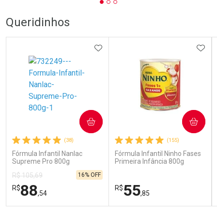
Queridinhos
ADICIONAR AOS FAVORITOS
ADIC
COMPRAR
COMPRAR
(38)
(155)
Fórmula Infantil Nanlac
Fórmula Infantil Ninho Fases
Supreme Pro 800g
Primeira Infância 800g
16% OFF
R$ 105,69
88
55
R$
R$
,54
,85