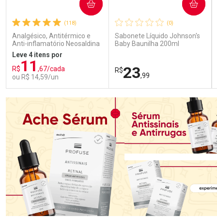
COMPRAR
COMPRAR
(118)
(0)
Analgésico, Antitérmico e
Sabonete Líquido Johnson's
Anti-inflamatório Neosaldina
Baby Baunilha 200ml
30mg + 300mg + 30mg 10
Leve 4 itens por
Drágeas
11
23
R$
,67/cada
R$
,99
ou R$ 14,59/un
FECHAR
FECHAR
FEC
FEC
Laboratório
Laboratório
Por Menos
Por Menos
Ativar Desconto
Ativar Desconto