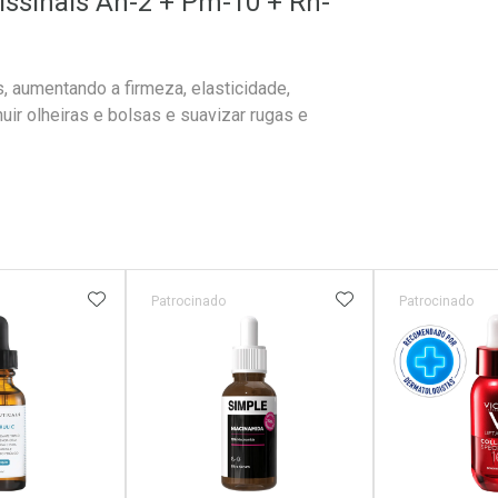
tissinais Ah-2 + Pm-10 + Rn-
s, aumentando a firmeza, elasticidade,
uir olheiras e bolsas e suavizar rugas e
FAVORITOS
ADICIONAR AOS FAVORITOS
ADICIONAR AOS 
Patrocinado
Patrocinado