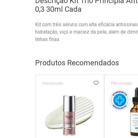
Descrição Kit Trio Principia An
0,3 30ml Cada
Kit com três séruns com alta eficácia antissinai
hidratação, viço e maciez da pele, além de dimin
linhas finas
Produtos Recomendados
ADICIONAR AOS 
Patrocinado
Patrocinado