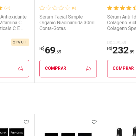
(25)
(0)
 Antioxidante
Sérum Facial Simple
Sérum Anti-I
Vitamina C
Organic Niacinamida 30ml
Colágeno Vich
ticals C E
Conta-Gotas
Colagenn Spe
21% OFF
R$ 279,59
69
232
R$
R$
,59
,89
COMPRAR
COMPRAR
FECHAR
FECHAR
FECHAR
FECHAR
ub
Laboratório
Dermacl
os
Por Menos
Por Men
FAVORITOS
ADICIONAR AOS FAVORITOS
ADICIONAR AOS 