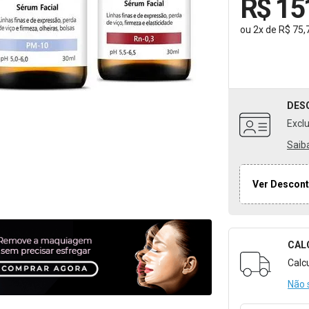
R$ 15
ou
2
x
de
R$ 75,
DES
Excl
Saib
Ver Descont
CAL
Formulári
Calc
Não 