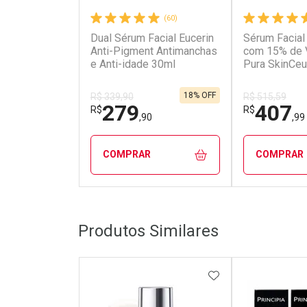
(60)
Dual Sérum Facial Eucerin
Sérum Facial
Anti-Pigment Antimanchas
com 15% de 
e Anti-idade 30ml
Pura SkinCeu
Ferulic 30ml
18% OFF
R$ 339,90
R$ 515,59
279
407
R$
R$
,90
,99
COMPRAR
COMPRAR
FECHAR
FECHAR
Produtos Similares
Laboratório
Dermacl
Por Menos
Por Men
ADICIONAR AOS 