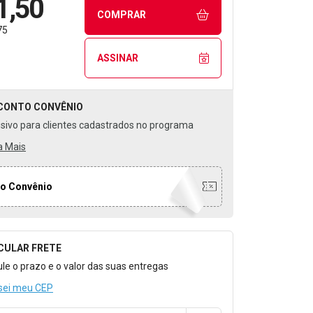
1,50
COMPRAR
75
ASSINAR
CONTO
CONVÊNIO
usivo para clientes cadastrados no programa
a Mais
o Convênio
CULAR FRETE
o para Calcular o Frete
ule o prazo e o valor das suas entregas
sei meu CEP