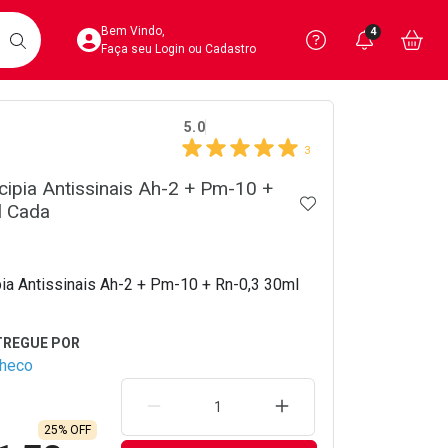
Acesse sua Conta
Precisa de 
Notific
Aces
Bem Vindo,
4
Você po
notifica
Vo
it
BUSCAR
Ver Recursos 
Faça seu Login ou Cadastro
crumb
5.0
Atendimento ao 
3
Central de Ajud
ncipia Antissinais Ah-2 + Pm-10 +
ADICIONAR AOS 
l Cada
Televendas
4020-4404
ipia Antissinais Ah-2 + Pm-10 + Rn-0,3 30ml
checo
REMOVER UMA UNIDADE
AUMENTAR UMA UNIDA
25% OFF