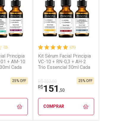
(2)
(21)
ial Principia
Kit Sérum Facial Principia
onto
Ativar Desconto
Ativar Desc
-01 + AM-10
VC-10 + RN-0,3 + AH-2
 30ml Cada
Trio Essencial 30ml Cada
em Desconto
Comprar sem Desconto
Comprar se
em Desconto
Comprar sem Desconto
Comprar se
89/cada
Por R$ 137,99/cada
Por R$ 303,
89/cada
Por R$ 137,99/cada
Por R$ 303,
25% OFF
25% OFF
R$ 202,00
151
R$
,50
COMPRAR
FECHAR
FECHAR
FECHAR
FECHAR