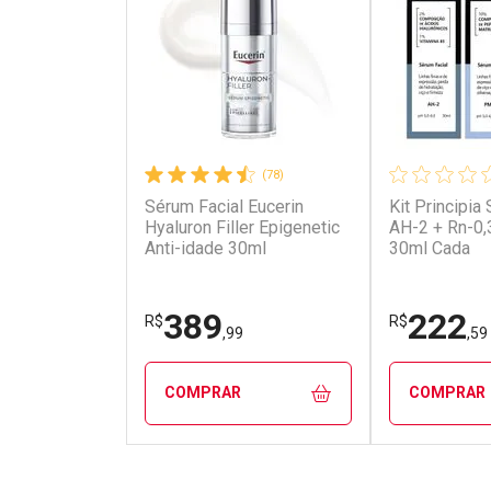
(78)
Sérum Facial Eucerin
Kit Principia
Ativar Desconto
Ativar Des
Hyaluron Filler Epigenetic
AH-2 + Rn-0,
Anti-idade 30ml
30ml Cada
Comprar sem Desconto
Comprar s
Comprar sem Desconto
Comprar s
Por R$ 279,90/cada
Por R$ 407
Por R$ 279,90/cada
Por R$ 407,
389
222
R$
R$
,99
,59
COMPRAR
COMPRAR
FECHAR
FECHAR