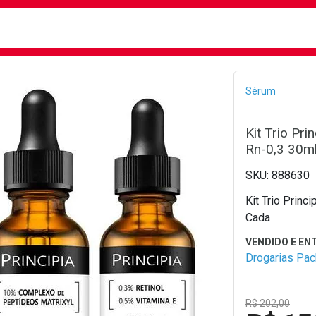
busca
isa?
Bread
Sérum
Kit Trio Pri
Rn-0,3 30m
888630
Kit Trio Princ
Cada
Drogarias Pa
R$ 202,00