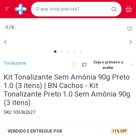
Drogarias Pacheco
Menu
Aces
Ir direto para a home
O que você precisa?
BAIXE
V
i
Baixe nosso APP e aproveite Ofertas Exclusivas!
BUSCAR
O APP
Navegue pela página
Ir direto para o conteúdo
Faça a sua busca
Ir direto para a busca
Ir direto para a conta
AD
1
/ 5
Ir direto para a ajuda
Ir direto para a notificações
Ir direto para o carrinho
Ir direto para o menu
Breadcrumb
Seja o primeiro a
Tonalizante
0
avaliar
Kit Tonalizante Sem Amônia 90g Preto
1.0 (3 itens) | BN Cachos - Kit
Tonalizante Preto 1.0 Sem Amônia 90g
(3 itens)
935362627
11% OFF