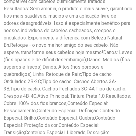
compatível com cabelos quimicamente tratados.
Resultados: Sem amônia, o produto é mais suave, garantindo
fios mais saudáveis, macios e uma aplicação livre de
odores desagradáveis. Isso é especialmente benéfico para
nossos indivíduos de cabelos cacheados, crespos e
ondulados. Experimente a diferença com Beleza Natural
Bn.Retoque - o novo melhor amigo do seu cabelo. Não
espere, transforme seus cabelos hoje mesmo!Danos: Leves
(fios opacos e de difícil desembaraço);Danos: Médios (fios
ásperos e fracos);Danos: Altos (fios porosos e
quebradiços);Linha: Retoque de Raiz;Tipo de cacho:
Ondulados 2B-2C;Tipo de cacho: Cachos Abertos 3A-
3B;Tipo de cacho: Cachos Fechados 3C-4A;Tipo de cacho:
Crespos 4B-4C;Ativo Principal: Tintura Preta 1.0;Resultados:
Cobre 100% dos fios brancos;Conteúdo Especial:
Ressecamento;Conteúdo Especial: Definição;Conteúdo
Especial: Brilho;Conteúdo Especial: Quebra;Conteúdo
Especial: Proteção da cor;Conteúdo Especial:
Transição;Conteúdo Especial: Liberado;Descrição: