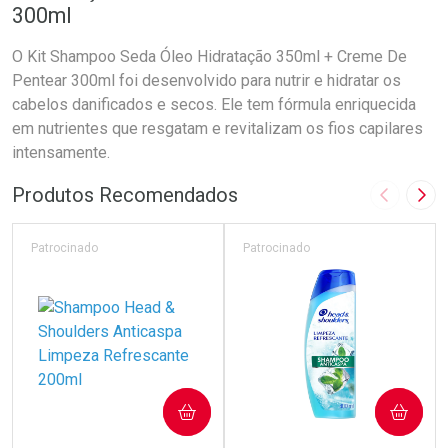
300ml
O Kit Shampoo Seda Óleo Hidratação 350ml + Creme De
Pentear 300ml foi desenvolvido para nutrir e hidratar os
cabelos danificados e secos. Ele tem fórmula enriquecida
em nutrientes que resgatam e revitalizam os fios capilares
intensamente.
Produtos Recomendados
Imagem A
Pró
Patrocinado
Patrocinado
COMPRAR
COMPRAR