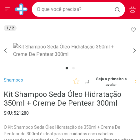
Drogarias Pacheco
Menu
Aces
Ir direto para a home
O que você precisa?
BAIXE
V
i
Baixe nosso APP e aproveite Ofertas Exclusivas!
BUSCAR
O APP
Navegue pela página
Ir direto para o conteúdo
Faça a sua busca
Ir direto para a busca
Ir direto para a conta
AD
1
/ 2
Ir direto para a ajuda
Ir direto para a notificações
Ir direto para o carrinho
Ir direto para o menu
Breadcrumb
Seja o primeiro a
Shampoo
0
avaliar
Kit Shampoo Seda Óleo Hidratação
350ml + Creme De Pentear 300ml
521280
O Kit Shampoo Seda Óleo Hidratação de 350ml + Creme De
Pentear de 300ml é ideal para os cuidados com cabelos