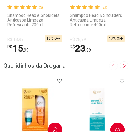
(3)
(29)
Shampoo Head & Shoulders
Shampoo Head & Shoulders
Anticaspa Limpeza
Anticaspa Limpeza
Refrescante 200ml
Refrescante 400ml
16% OFF
17% OFF
R$ 18,99
R$ 28,99
15
23
R$
R$
,99
,99
FECHAR
F
FECHAR
F
Queridinhos da Drogaria
Imagem A
Pró
Laboratório
Laboratório
Por Menos
ADICIONAR AOS FAVORITOS
Por Menos
ADIC
COMPRAR
COMPRAR