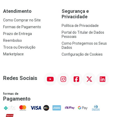
Atendimento
Segurança e
Privacidade
Como Comprar no Site
Política de Privacidade
Formas de Pagamento
Portal do Titular de Dados
Prazo de Entrega
Pessoais
Reembolso
Como Protegemos os Seus
Troca ou Devolução
Dados
Marketplace
Configuração de Cookies
YouTube
Instagram
Facebook
Twitter
Linkedin
Redes Sociais
formas de
Pagamento
PIX
MasterCard
VISA
ELO
AMEX
NuPay
Google Pay
Diners Club
Hipercard