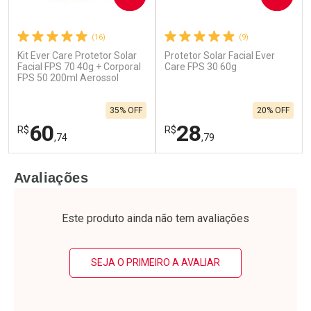
(16)
(9)
Kit Ever Care Protetor Solar
Protetor Solar Facial Ever
Ativar Desconto
Ativar Desconto
Facial FPS 70 40g + Corporal
Care FPS 30 60g
FPS 50 200ml Aerossol
Comprar sem Desconto
Comprar sem Desconto
Por R$ 15,99/cada
Por R$ 23,99/cada
Comprar sem Desconto
Comprar sem Desconto
35% OFF
20% OFF
Por R$ 15,99/cada
Por R$ 23,99/cada
60
28
R$
R$
,74
,79
FECHAR
F
FECHAR
F
Avaliações
Laboratório
Laboratório
Por Menos
Por Menos
Este produto ainda não tem avaliações
SEJA O PRIMEIRO A AVALIAR