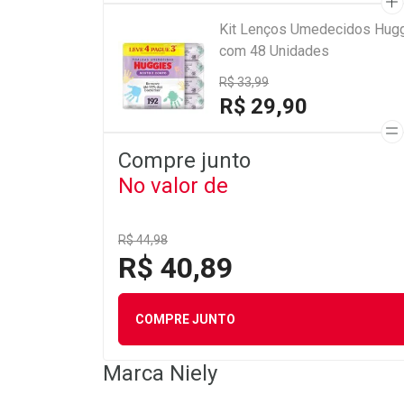
Kit Lenços Umedecidos Hugg
com 48 Unidades
R$ 33,99
R$ 29,90
Compre junto
No valor de
R$ 44,98
R$ 40,89
COMPRE JUNTO
Marca
Niely