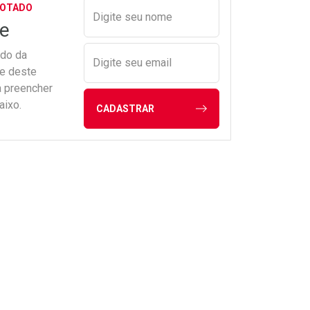
Preencher nome e email para s
GOTADO
Digite seu nome
e
ado da
Digite seu email
de deste
a preencher
aixo.
CADASTRAR