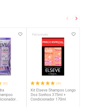
Imagem Anterior
Próxima Imagem
FAVORITOS
ADICIONAR AOS FAVORITOS
ADICIONAR AOS 
Patrocinado
Patrocinado
(31)
(37)
dra
Kit Elseve Shampoo Longo
Kit Elseve S
Shampoo
Dos Sonhos 375ml +
Reparação Tot
icionador
Condicionador 170ml
Condicionado