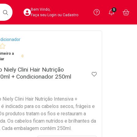
Acesse sua Conta
Precisa de 
Notific
Aces
Bem Vindo,
5
Você po
notifica
Vo
it
BUSCAR
Ver Recursos 
Faça seu Login ou Cadastro
crumb
dicionador
Atendimento ao 
imeiro a
Central de Ajud
0
iar
Televendas
 Niely Clini Hair Nutrição
ADICIONAR AOS 
4020-4404
50ml + Condicionador 250ml
Niely Clini Hair Nutrição Intensiva +
 é indicado para os cabelos secos, frágeis e
Os produtos tratam os fios e restauram a
a. Os cabelos ficam nutridos e brilhantes da
s. Cada embalagem contém 250ml.