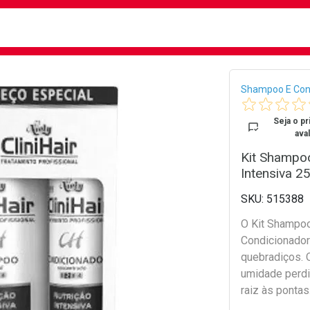
busca
isa?
Bread
Shampoo E Con
Seja o pr
aval
Kit Shampoo
Intensiva 2
515388
O Kit Shampoo 
Condicionador
quebradiços. 
umidade perdid
raiz às ponta