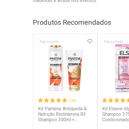
madeixas e arrase nos eventos.
Produtos Recomendados
ADICIONAR AOS 
Patrocinado
Patrocinado
(106)
Kit Pantene Antiqueda &
Kit Elseve Gl
Nutrição Biotinamina B3
Shampoo 375
Shampoo 300ml +
Condicionad
Condicionador 150ml