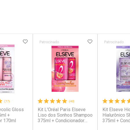
FAVORITOS
ADICIONAR AOS FAVORITOS
ADICIONAR AOS 
Patrocinado
Patrocinado
(77)
(40)
ycolic Gloss
Kit L'Oréal Paris Elseve
Kit Elseve Hi
ml +
Liso dos Sonhos Shampoo
Hialurônico 
or 170ml
375ml + Condicionador
375ml + Cond
170ml
170ml