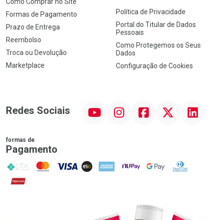
Como Comprar no Site
Política de Privacidade
Formas de Pagamento
Portal do Titular de Dados
Prazo de Entrega
Pessoais
Reembolso
Como Protegemos os Seus
Troca ou Devolução
Dados
Marketplace
Configuração de Cookies
YouTube
Instagram
Facebook
Twitter
Linkedin
Redes Sociais
formas de
Pagamento
PIX
MasterCard
VISA
ELO
AMEX
NuPay
Google Pay
Diners Club
Hipercard
Promoção em Destaque