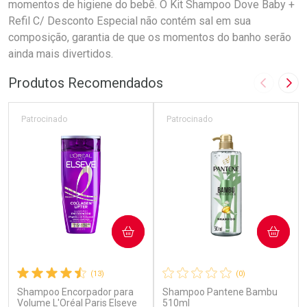
momentos de higiene do bebê. O Kit Shampoo Dove Baby +
Refil C/ Desconto Especial não contém sal em sua
composição, garantia de que os momentos do banho serão
ainda mais divertidos.
Produtos Recomendados
Imagem A
Pró
Patrocinado
Patrocinado
COMPRAR
COMPRAR
(13)
(0)
Shampoo Encorpador para
Shampoo Pantene Bambu
Volume L'Oréal Paris Elseve
510ml