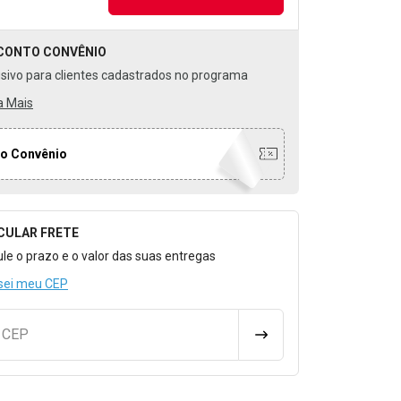
CONTO
CONVÊNIO
usivo para clientes cadastrados no programa
a Mais
o Convênio
CULAR FRETE
o para Calcular o Frete
ule o prazo e o valor das suas entregas
sei meu CEP
u CEP
CALCULAR FRETE