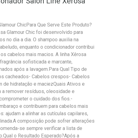
ionador Salon Line Xêrosa
Glamour ChicPara Que Serve Este Produto?
sa Glamour Chic foi desenvolvido para
s no dia a dia. O shampoo auxilia na
beludo, enquanto o condicionador contribui
r os cabelos mais macios. A linha Xêrosa
ragrância sofisticada e marcante,
umados após a lavagem.Para Qual Tipo de
los cacheados- Cabelos crespos- Cabelos
m de hidratação e maciezQuais Ativos e
 a remover resíduos, oleosidade e
omprometer o cuidado dos fios.-
mbaraço e contribuem para cabelos mais
: ajudam a alinhar as cutículas capilares,
iplinada.A composição pode sofrer alterações
comenda-se sempre verificar a lista de
o.Qual o Resultado Esperado?Após a