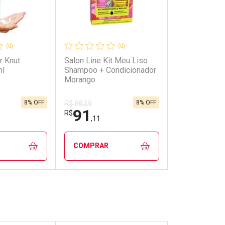
(0)
(0)
r Knut
Salon Line Kit Meu Liso
ml
Shampoo + Condicionador
Morango
8% OFF
8% OFF
R$ 98,59
91
R$
,11
COMPRAR
FECHAR
FECHAR
FECHAR
FECHAR
rio
Laboratório
os
Por Menos