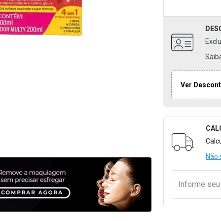
DES
Excl
Saib
Ver Descont
CAL
Formulári
Calc
Não 
Informe se