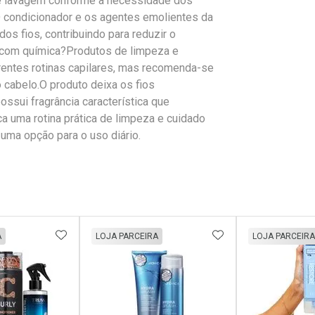
de lavagem conforme a necessidade dos
?O condicionador e os agentes emolientes da
os fios, contribuindo para reduzir o
 com química?Produtos de limpeza e
entes rotinas capilares, mas recomenda-se
 cabelo.O produto deixa os fios
ssui fragrância característica que
 uma rotina prática de limpeza e cuidado
 uma opção para o uso diário.
FAVORITOS
ADICIONAR AOS FAVORITOS
ADICIONAR AOS 
A
LOJA PARCEIRA
LOJA PARCEIRA