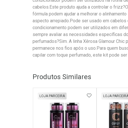
condicionador podem ser utilizados na rotina 
cabelos.Este produto ajuda a controlar o frizz
fórmula podem ajudar a melhorar o alinhamento d
aspecto arrepiado.Pode ser usado em cabelos
condicionamento podem ser utilizados em difer
sempre avaliar as necessidades específicas do
perfumados?Sim. A linha Xêrosa Glamour Chic po
permanece nos fios após o uso.Para quem busca
capilar com toque perfumado, este kit pode ser
Produtos Similares
ADICIONAR AOS 
LOJA PARCEIRA
LOJA PARCEIR