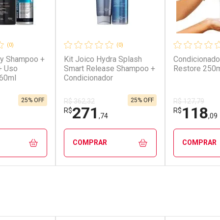
(0)
(0)
rly Shampoo +
Kit Joico Hydra Splash
Condicionado
+ Uso
Smart Release Shampoo +
Restore 250
260ml
Condicionador
25% OFF
25% OFF
R$ 362,32
R$ 127,79
271
118
R$
R$
,74
,09
COMPRAR
COMPRAR
FECHAR
FECHAR
FECHAR
FECHAR
rio
Laboratório
Laborató
os
Por Menos
Por Men