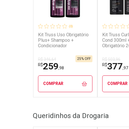
(0)
Kit Truss Uso Obrigatório
Kit Truss Cu
Plus+ Shampoo +
Cond 300ml 
Condicionador
Obrigatório 
25% OFF
R$ 346,64
R$ 503,96
259
377
R$
R$
,98
,97
COMPRAR
COMPRAR
FECHAR
FECHAR
Queridinhos da Drogaria
Laboratório
Laborató
Por Menos
Por Men