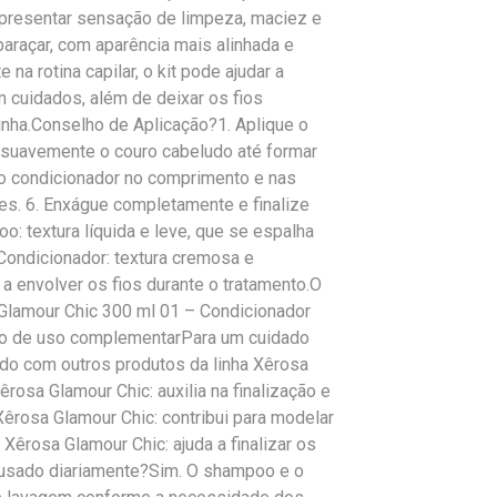
apresentar sensação de limpeza, maciez e
baraçar, com aparência mais alinhada e
na rotina capilar, o kit pode ajudar a
cuidados, além de deixar os fios
linha.Conselho de Aplicação?1. Aplique o
suavemente o couro cabeludo até formar
o condicionador no comprimento e nas
ntes. 6. Enxágue completamente e finalize
: textura líquida e leve, que se espalha
Condicionador: textura cremosa e
 a envolver os fios durante o tratamento.O
lamour Chic 300 ml 01 – Condicionador
ão de uso complementarPara um cuidado
ado com outros produtos da linha Xêrosa
rosa Glamour Chic: auxilia na finalização e
 Xêrosa Glamour Chic: contribui para modelar
 Xêrosa Glamour Chic: ajuda a finalizar os
r usado diariamente?Sim. O shampoo e o