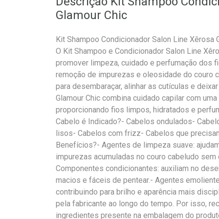
Descrição Kit Shampoo Condic
Glamour Chic
Kit Shampoo Condicionador Salon Line Xêrosa 
O Kit Shampoo e Condicionador Salon Line Xêro
promover limpeza, cuidado e perfumação dos fio
remoção de impurezas e oleosidade do couro ca
para desembaraçar, alinhar as cutículas e deixa
Glamour Chic combina cuidado capilar com uma f
proporcionando fios limpos, hidratados e perf
Cabelo é Indicado?- Cabelos ondulados- Cabe
lisos- Cabelos com frizz- Cabelos que precisa
Benefícios?- Agentes de limpeza suave: ajudam
impurezas acumuladas no couro cabeludo sem c
Componentes condicionantes: auxiliam no dese
macios e fáceis de pentear.- Agentes emolientes
contribuindo para brilho e aparência mais disc
pela fabricante ao longo do tempo. Por isso, re
ingredientes presente na embalagem do produt