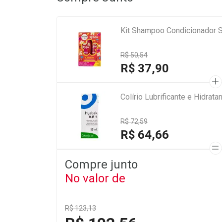
Kit Shampoo Condicionador S
R$ 50,54
R$ 37,90
Colírio Lubrificante e Hidra
R$ 72,59
R$ 64,66
Compre junto
No valor de
R$ 123,13