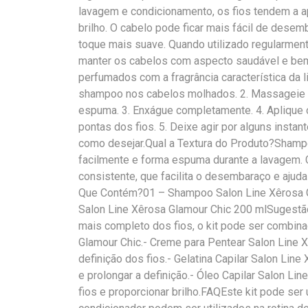
lavagem e condicionamento, os fios tendem a 
brilho. O cabelo pode ficar mais fácil de desem
toque mais suave. Quando utilizado regularmente 
manter os cabelos com aspecto saudável e bem 
perfumados com a fragrância característica da 
shampoo nos cabelos molhados. 2. Massageie 
espuma. 3. Enxágue completamente. 4. Aplique 
pontas dos fios. 5. Deixe agir por alguns insta
como desejar.Qual a Textura do Produto?Shampoo
facilmente e forma espuma durante a lavagem. 
consistente, que facilita o desembaraço e ajuda
Que Contém?01 – Shampoo Salon Line Xêrosa G
Salon Line Xêrosa Glamour Chic 200 mlSugest
mais completo dos fios, o kit pode ser combin
Glamour Chic.- Creme para Pentear Salon Line Xê
definição dos fios.- Gelatina Capilar Salon Line
e prolongar a definição.- Óleo Capilar Salon Line
fios e proporcionar brilho.FAQEste kit pode se