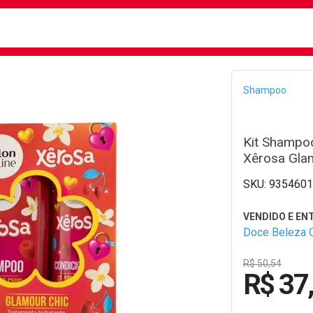
busca
isa?
Bread
Shampoo
Kit Shampoo
Xêrosa Gla
9354601
Doce Beleza 
R$ 50,54
R$ 37